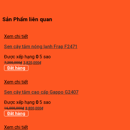
Sản Phẩm liên quan
Xem chi tiết
Sen cây tắm nóng lạnh Frap F2471
Được xếp hạng
0
5 sao
Giá
Giá
7,200,000
₫
3,820,000
₫
gốc
hiện
Đặt hàng
là:
tại
7,200,000₫.
là:
Xem chi tiết
3,820,000₫.
Sen cây tắm cao cấp Gappo G2407
Được xếp hạng
0
5 sao
Giá
Giá
16,000,000
₫
8,800,000
₫
gốc
hiện
Đặt hàng
là:
tại
16,000,000₫.
là:
Xem chi tiết
8,800,000₫.