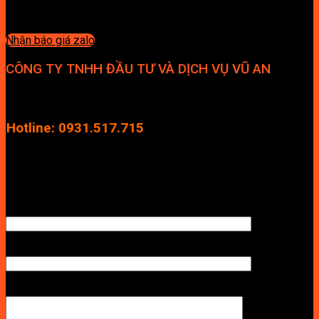
Nhận báo giá zalo
CÔNG TY TNHH ĐẦU TƯ VÀ DỊCH VỤ VŨ AN
Địa chỉ: Tầng 4, Tecco Garden, đường Vũ Lăng, Xã Thanh Trì,
Hà Nội
Hotline: 0931.517.715
Điện thoại: 0246.2929.239
Email: info.vuan@gmail.com
TÊN ANH/CHỊ
SỐ ĐIỆN THOẠI NHẬN BÁO GIÁ
LỜI NHẮN