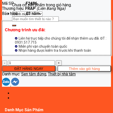
Mã SP :
F2486
là:
tại
Chưa có sản phẩm trong giỏ hàng.
Thương hiệu:
FRAP
(Liên Bang Nga)
8,400,000₫.
là:
Bảo hành :
03 năm
4,620,000₫.
Tìm
kiếm:
Chương trình ưu đãi:
Liên hệ trực tiếp cho chúng tôi để nhận thêm ưu đãi. ĐT :
0931.517.715
Miễn phí vận chuyển toàn quốc
Nhận hàng được kiểm tra trước khi thanh toán
Sen
cây
ĐẶT HÀNG NGAY
Thêm vào giỏ hàng
tắm
Danh mục:
Sen tắm đứng
,
Thiết bị nhà tắm
nóng
lạnh
Frap
F2486
số
lượng
Danh Mục Sản Phẩm