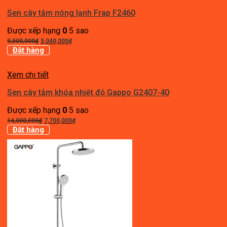
Sen cây tắm nóng lạnh Frap F2460
Được xếp hạng
0
5 sao
Giá
Giá
9,500,000
₫
5,040,000
₫
gốc
hiện
Đặt hàng
là:
tại
9,500,000₫.
là:
Xem chi tiết
5,040,000₫.
Sen cây tắm khóa nhiệt độ Gappo G2407-40
Được xếp hạng
0
5 sao
Giá
Giá
14,000,000
₫
7,700,000
₫
gốc
hiện
Đặt hàng
là:
tại
14,000,000₫.
là:
7,700,000₫.