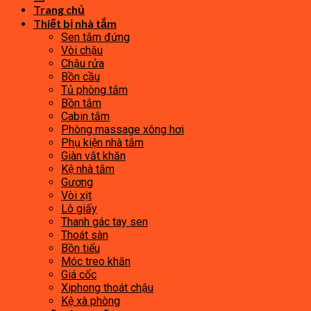
Trang chủ
Thiết bị nhà tắm
Sen tắm đứng
Vòi chậu
Chậu rửa
Bồn cầu
Tủ phòng tắm
Bồn tắm
Cabin tắm
Phòng massage xông hơi
Phụ kiện nhà tắm
Giàn vắt khăn
Kệ nhà tắm
Gương
Vòi xịt
Lô giấy
Thanh gác tay sen
Thoát sàn
Bồn tiểu
Móc treo khăn
Giá cốc
Xiphong thoát chậu
Kệ xà phòng