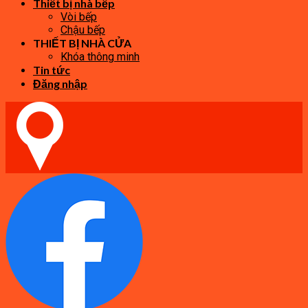
Thiết bị nhà bếp
Vòi bếp
Chậu bếp
THIẾT BỊ NHÀ CỬA
Khóa thông minh
Tin tức
Đăng nhập