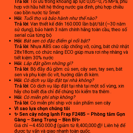
Trả lời
: Tối ưu trong khoảng áp lực 0,05–0,75 MPa, phù
hợp với hầu hết hệ thống nước gia đình, phù hợp chiều
cao bồn nước từ 5mét
Hỏi
:
Tuổi thọ và bảo hành như thế nào?
Trả lời
: Van thiết kế đến 160.000 lần bật/tắt (~30 năm
sử dụng), bảo hành 3 năm chính hãng toàn cầu, theo số
serial của từng bộ
Hỏi
:
Bát sen có đặc điểm gì nổi bật?
Trả lời
: Nhựa ABS cao cấp chống vỡ, cứng, bát chữ nhật
28x18cm, có chức năng ECO giúp mưa rơi nhẹ nhàng và
tiết kiệm 30% nước
Hỏi
:
Lắp đặt gồm những gì?
Trả lời
: Bộ đầy đủ gồm: củ sen, cây sen, tay sen, bát
sen và phụ kiện ốc vít, hướng dẫn đi kèm.
Hỏi
:
Có dịch vụ lắp đặt tại nhà không?
Trả lời
: Có dịch vụ lắp đặt tại nhà tại một số vùng, xin
hãy cho biết địa chỉ để chúng tôi kiểm tra thêm .
Hỏi
:
Có miễn phí ship không?
Trả lời
: Có miễn phí ship với sản phẩm sen cây
Vì sao lựa chọn chúng tôi
✨
Sen cây nóng lạnh Frap F2485 – Phòng tắm Gọn
Gàng – Sang Trọng – Bền Bỉ
✨
Giá chỉ ~4.450.000 ₫ (giảm từ 8,400,000 ₫)! Liên hệ để
được tư vấn và giao nhanh toàn quốc.