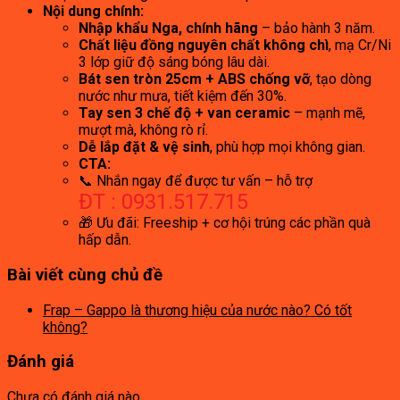
Nội dung chính:
Nhập khẩu Nga, chính hãng
– bảo hành 3 năm.
Chất liệu đồng nguyên chất không chì
, mạ Cr/Ni
3 lớp giữ độ sáng bóng lâu dài.
Bát sen tròn 25cm + ABS chống vỡ
, tạo dòng
nước như mưa, tiết kiệm đến 30%.
Tay sen 3 chế độ + van ceramic
– mạnh mẽ,
mượt mà, không rò rỉ.
Dễ lắp đặt & vệ sinh
, phù hợp mọi không gian.
CTA:
📞 Nhắn ngay để được tư vấn – hỗ trợ
ĐT : 0931.517.715
🎁 Ưu đãi: Freeship + cơ hội trúng các phần quà
hấp dẫn.
Bài viết cùng chủ đề
Frap – Gappo là thương hiệu của nước nào? Có tốt
không?
Đánh giá
Chưa có đánh giá nào.