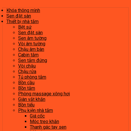
Khóa thông mình
Sen đặt sàn
Thiết bị nhà tắm
Bệt sứ
Sen đặt sàn
Sen âm tường
Vòi âm tường
Chậu âm bàn
Cabin tắm
Sen tắm đứng
Vòi chậu
Chậu rửa
Tủ phòng tắm
Bồn cầu
Bồn tắm
Phòng massage xông hơi
Giàn vắt khăn
Bồn tiểu
Phụ kiện nhà tắm
Giá cốc
Móc treo khăn
Thanh gác tay sen