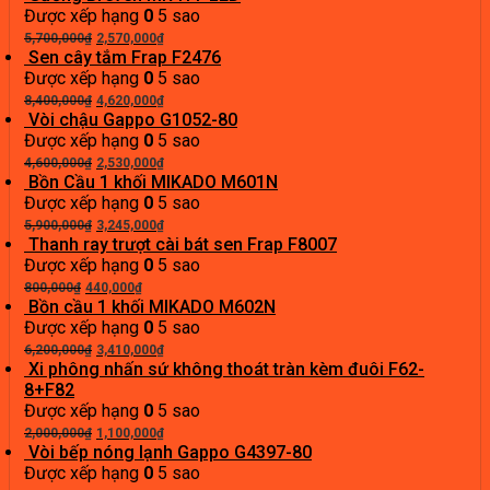
là:
tại
Được xếp hạng
0
5 sao
8,125,000₫.
Giá
là:
Giá
5,700,000
₫
2,570,000
₫
gốc
3,660,000₫.
hiện
Sen cây tắm Frap F2476
là:
tại
Được xếp hạng
0
5 sao
5,700,000₫.
Giá
là:
Giá
8,400,000
₫
4,620,000
₫
gốc
2,570,000₫.
hiện
Vòi chậu Gappo G1052-80
là:
tại
Được xếp hạng
0
5 sao
8,400,000₫.
Giá
là:
Giá
4,600,000
₫
2,530,000
₫
gốc
4,620,000₫.
hiện
Bồn Cầu 1 khối MIKADO M601N
là:
tại
Được xếp hạng
0
5 sao
4,600,000₫.
Giá
là:
Giá
5,900,000
₫
3,245,000
₫
gốc
2,530,000₫.
hiện
Thanh ray trượt cài bát sen Frap F8007
là:
tại
Được xếp hạng
0
5 sao
Giá
5,900,000₫.
Giá
là:
800,000
₫
440,000
₫
gốc
hiện
3,245,000₫.
Bồn cầu 1 khối MIKADO M602N
là:
tại
Được xếp hạng
0
5 sao
800,000₫.
Giá
là:
Giá
6,200,000
₫
3,410,000
₫
gốc
440,000₫.
hiện
Xi phông nhấn sứ không thoát tràn kèm đuôi F62-
là:
tại
8+F82
6,200,000₫.
là:
Được xếp hạng
0
5 sao
Giá
3,410,000₫.
Giá
2,000,000
₫
1,100,000
₫
gốc
hiện
Vòi bếp nóng lạnh Gappo G4397-80
là:
tại
Được xếp hạng
0
5 sao