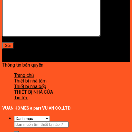
Thông tin bản quyền
Trang chủ
Thiết bị nhà tắm
Thiết bị nhà bếp
THIẾT BỊ NHÀ CỬA
Tin tức
VUAN HOMES a part VU AN CO.,LTD
Tìm
kiếm: