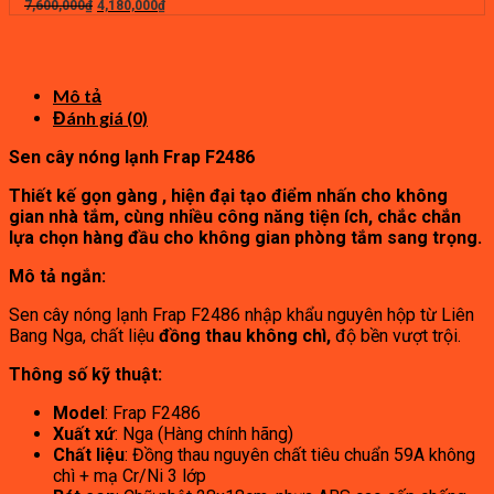
2,000,000₫.
Giá
là:
Giá
7,600,000
₫
4,180,000
₫
gốc
1,100,000₫.
hiện
là:
tại
7,600,000₫.
là:
4,180,000₫.
Mô tả
Đánh giá (0)
Sen cây nóng lạnh Frap F2486
Thiết kế gọn gàng , hiện đại tạo điểm nhấn cho không
gian nhà tắm, cùng nhiều công năng tiện ích, chắc chắn
lựa chọn hàng đầu cho không gian phòng tắm sang trọng.
Mô tả ngắn:
Sen cây nóng lạnh Frap F2486 nhập khẩu nguyên hộp từ Liên
Bang Nga, chất liệu
đồng thau không chì,
độ bền vượt trội.
Thông số kỹ thuật:
Model
: Frap F2486
Xuất xứ
: Nga (Hàng chính hãng)
Chất liệu
: Đồng thau nguyên chất tiêu chuẩn 59A không
chì + mạ Cr/Ni 3 lớp