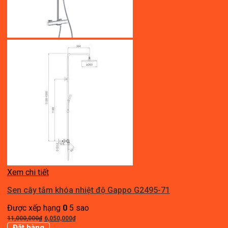
Xem chi tiết
Sen cây tắm khóa nhiệt độ Gappo G2495-71
Được xếp hạng
0
5 sao
Giá
Giá
11,000,000
₫
6,050,000
₫
gốc
hiện
Đặt hàng