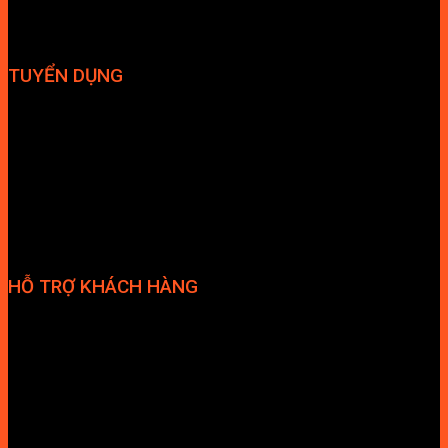
TUYỂN DỤNG
Hợp tác đại lý
Tuyển dụng nhân sự
HỖ TRỢ KHÁCH HÀNG
Phương thức thanh toán
Chính sách bảo hành
Chính sách bảo mật
Vận chuyển và giao nhận
Điều kiện và Thỏa thuận giao dịch