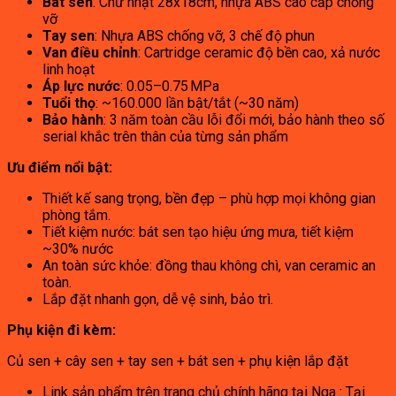
Bát sen
: Chữ nhật 28x18cm, nhựa ABS cao cấp chống
vỡ
Tay sen
: Nhựa ABS chống vỡ, 3 chế độ phun
Van điều chỉnh
: Cartridge ceramic độ bền cao, xả nước
linh hoạt
Áp lực nước
: 0.05–0.75 MPa
Tuổi thọ
: ~160.000 lần bật/tắt (~30 năm)
Bảo hành
: 3 năm toàn cầu lỗi đổi mới, bảo hành theo số
serial khắc trên thân của từng sản phẩm
Ưu điểm nổi bật:
Thiết kế sang trọng, bền đẹp – phù hợp mọi không gian
phòng tắm.
Tiết kiệm nước: bát sen tạo hiệu ứng mưa, tiết kiệm
~30% nước
An toàn sức khỏe: đồng thau không chì, van ceramic an
toàn.
Lắp đặt nhanh gọn, dễ vệ sinh, bảo trì.
Phụ kiện đi kèm:
Củ sen + cây sen + tay sen + bát sen + phụ kiện lắp đặt
Link sản phẩm trên trang chủ chính hãng tại Nga :
Tại