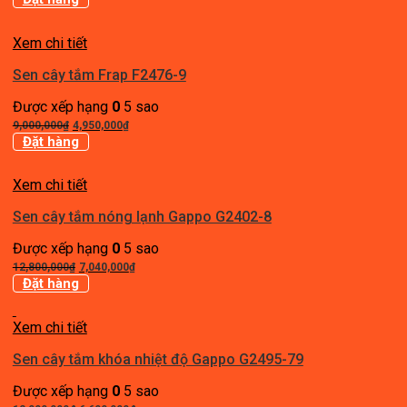
là:
tại
11,000,000₫.
là:
Xem chi tiết
6,050,000₫.
Sen cây tắm Frap F2476-9
Được xếp hạng
0
5 sao
Giá
Giá
9,000,000
₫
4,950,000
₫
gốc
hiện
Đặt hàng
là:
tại
9,000,000₫.
là:
Xem chi tiết
4,950,000₫.
Sen cây tắm nóng lạnh Gappo G2402-8
Được xếp hạng
0
5 sao
Giá
Giá
12,800,000
₫
7,040,000
₫
gốc
hiện
Đặt hàng
là:
tại
12,800,000₫.
là:
Xem chi tiết
7,040,000₫.
Sen cây tắm khóa nhiệt độ Gappo G2495-79
Được xếp hạng
0
5 sao