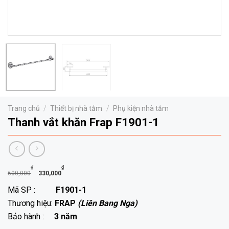
Trang chủ
/
Thiết bị nhà tắm
/
Phụ kiện nhà tắm
Thanh vắt khăn Frap F1901-1
Giá
Giá
₫
₫
600,000
330,000
gốc
hiện
Mã SP :
F1901-1
là:
tại
Thương hiệu:
FRAP
(Liên Bang Nga)
600,000₫.
là:
Bảo hành :
3 năm
330,000₫.