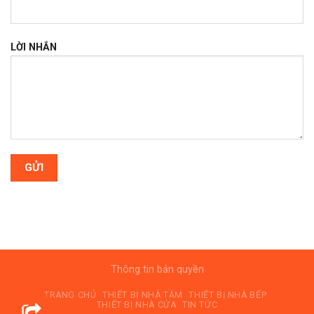
LỜI NHẮN
Thông tin bản quyền
TRANG CHỦ
THIẾT BỊ NHÀ TẮM
THIẾT BỊ NHÀ BẾP
THIẾT BỊ NHÀ CỬA
TIN TỨC