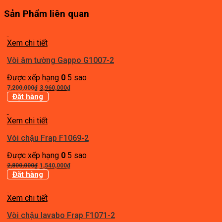
Sản Phẩm liên quan
Xem chi tiết
Vòi âm tường Gappo G1007-2
Được xếp hạng
0
5 sao
Giá
Giá
7,200,000
₫
3,960,000
₫
gốc
hiện
Đặt hàng
là:
tại
7,200,000₫.
là:
Xem chi tiết
3,960,000₫.
Vòi chậu Frap F1069-2
Được xếp hạng
0
5 sao
Giá
Giá
2,800,000
₫
1,540,000
₫
gốc
hiện
Đặt hàng
là:
tại
2,800,000₫.
là:
Xem chi tiết
1,540,000₫.
Vòi chậu lavabo Frap F1071-2