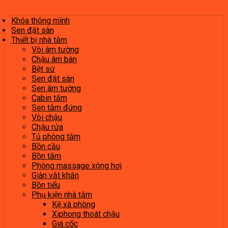
Khóa thông mình
Sen đặt sàn
Thiết bị nhà tắm
Vòi âm tường
Chậu âm bàn
Bệt sứ
Sen đặt sàn
Sen âm tường
Cabin tắm
Sen tắm đứng
Vòi chậu
Chậu rửa
Tủ phòng tắm
Bồn cầu
Bồn tắm
Phòng massage xông hơi
Giàn vắt khăn
Bồn tiểu
Phụ kiện nhà tắm
Kệ xà phòng
Xiphong thoát chậu
Giá cốc