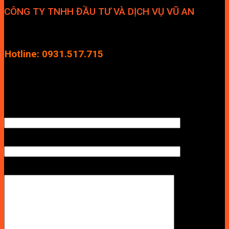
CÔNG TY TNHH ĐẦU TƯ VÀ DỊCH VỤ VŨ AN
Địa chỉ: Tầng 4, Tecco Garden, đường Vũ Lăng, Xã Thanh Trì,
Hà Nội
Hotline: 0931.517.715
Điện thoại: 0246.2929.239
Email: info.vuan@gmail.com
TÊN ANH/CHỊ
SỐ ĐIỆN THOẠI NHẬN BÁO GIÁ
LỜI NHẮN