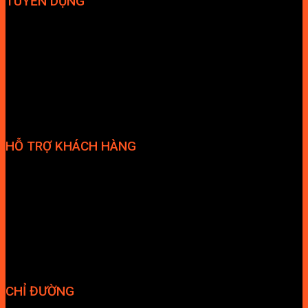
TUYỂN DỤNG
Hợp tác đại lý
Tuyển dụng nhân sự
HỖ TRỢ KHÁCH HÀNG
Phương thức thanh toán
Chính sách bảo hành
Chính sách bảo mật
Vận chuyển và giao nhận
Điều kiện và Thỏa thuận giao dịch
CHỈ ĐƯỜNG