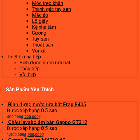
Móc treo khăn
Thanh gác tay sen
Mắc áo
Lô giấy
Kệ nhà tắm
Gương
Tay sen
Thoát sàn
Vòi xịt
Thiết bị nhà bếp
Bình đựng nước rửa bát
Chậu bếp
Vòi bếp
Sản Phẩm Yêu Thích
Bình đựng nước rửa bát Frap F405
Được xếp hạng
0
5 sao
Giá
Giá
400,000
₫
220,000
₫
gốc
hiện
Chậu lavabo âm bàn Gappo GT312
là:
tại
Được xếp hạng
0
5 sao
400,000₫.
Giá
là:
Giá
1,900,000
₫
950,000
₫
gốc
220,000₫.
hiện