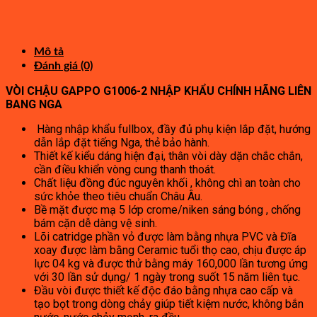
gốc
hiện
7,040,000₫.
là:
tại
600,000₫.
là:
330,000₫.
Mô tả
Đánh giá (0)
VÒI CHẬU GAPPO G1006-2 NHẬP KHẨU CHÍNH HÃNG LIÊN
BANG NGA
Hàng nhập khẩu fullbox, đầy đủ phụ kiện lắp đặt, hướng
dẫn lắp đặt tiếng Nga, thẻ bảo hành.
Thiết kế kiểu dáng hiện đại, thân vòi dày dặn chắc chắn,
cần điều khiển vòng cung thanh thoát.
Chất liệu đồng đúc nguyên khối , không chì an toàn cho
sức khỏe theo tiêu chuẩn Châu Âu.
Bề mặt được mạ 5 lớp crome/niken sáng bóng , chống
bám cặn dễ dàng vệ sinh.
Lõi catridge phần vỏ được làm bằng nhựa PVC và Đĩa
xoay được làm bằng Ceramic tuổi thọ cao, chịu được áp
lực 04 kg và được thử bằng máy 160,000 lần tương ứng
với 30 lần sử dụng/ 1 ngày trong suốt 15 năm liên tục.
Đầu vòi được thiết kế độc đáo bằng nhựa cao cấp và
tạo bọt trong dòng chảy giúp tiết kiệm nước, không bắn