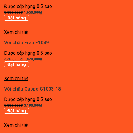
Được xếp hạng
0
5 sao
Giá
Giá
3,000,000
₫
1,650,000
₫
gốc
hiện
Đặt hàng
là:
tại
3,000,000₫.
là:
Xem chi tiết
1,650,000₫.
Vòi chậu Frap F1049
Được xếp hạng
0
5 sao
Giá
Giá
3,300,000
₫
1,820,000
₫
gốc
hiện
Đặt hàng
là:
tại
3,300,000₫.
là:
Xem chi tiết
1,820,000₫.
Vòi chậu Gappo G1003-18
Được xếp hạng
0
5 sao
Giá
Giá
5,800,000
₫
3,190,000
₫
gốc
hiện
Đặt hàng
là:
tại
5,800,000₫.
là:
Xem chi tiết
3,190,000₫.