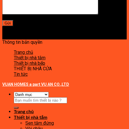
Thông tin bản quyền
Trang chủ
Thiết bị nhà tắm
Thiết bị nhà bếp
THIẾT BỊ NHÀ CỬA
Tin tức
VUAN HOMES a part VU AN CO.,LTD
Tìm
kiếm:
Trang chủ
Thiết bị nhà tắm
Sen tắm đứng
Vòi chậu