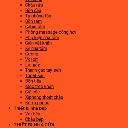
Chậu rửa
Bồn cầu
Tủ phòng tắm
Bồn tắm
Cabin tắm
Phòng massage xông hơi
Phụ kiện nhà tắm
Giàn vắt khăn
Kệ nhà tắm
Gương
Vòi xịt
Lô giấy
Thanh gác tay sen
Thoát sàn
Bồn tiểu
Móc treo khăn
Giá cốc
Xiphong thoát chậu
Kệ xà phòng
Thiết bị nhà bếp
Vòi bếp
Chậu bếp
THIẾT BỊ NHÀ CỬA