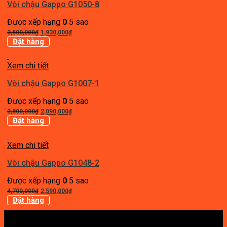
Vòi chậu Gappo G1050-8
Được xếp hạng
0
5 sao
Giá
Giá
3,500,000
₫
1,930,000
₫
gốc
hiện
Đặt hàng
là:
tại
3,500,000₫.
là:
Xem chi tiết
1,930,000₫.
Vòi chậu Gappo G1007-1
Được xếp hạng
0
5 sao
Giá
Giá
3,800,000
₫
2,090,000
₫
gốc
hiện
Đặt hàng
là:
tại
3,800,000₫.
là:
Xem chi tiết
2,090,000₫.
Vòi chậu Gappo G1048-2
Được xếp hạng
0
5 sao
Giá
Giá
4,700,000
₫
2,590,000
₫
gốc
hiện
Đặt hàng
là:
tại
4,700,000₫.
là: