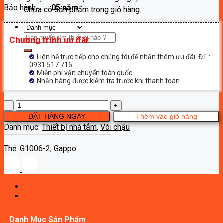
Bảo hành :
05 năm
3,300,000₫.
Chưa có sản phẩm trong giỏ hàng.
Tìm
Chương trình ưu đãi:
kiếm:
Liên hệ trực tiếp cho chúng tôi để nhận thêm ưu đãi. ĐT :
0931.517.715
Miễn phí vận chuyển toàn quốc
Nhận hàng được kiểm tra trước khi thanh toán
Vòi
lavabo
ĐẶT HÀNG NGAY
Thêm vào giỏ hàng
Gappo
Danh mục:
Thiết bị nhà tắm
,
Vòi chậu
G1006-
2
Thẻ:
G1006-2
,
Gappo
số
lượng
Danh Mục Sản Phẩm