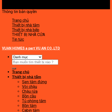
Thông tin bản quyền
Trang chủ
Thiết bị nhà tắm
Thiết bị nhà bếp
THIẾT BỊ NHÀ CỬA
Tin tức
VUAN HOMES a part VU AN CO.,LTD
Tìm
kiếm:
Trang chủ
Thiết bị nhà tắm
Sen tắm đứng
Vòi chậu
Chậu rửa
Bồn cầu
Tủ phòng tắm
Bồn tắm
Cabin tắm