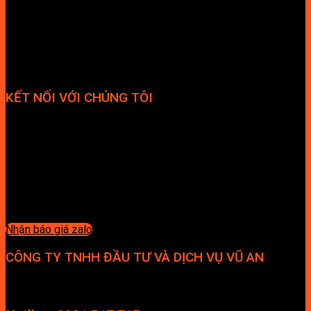
KẾT NỐI VỚI CHÚNG TÔI
Nhận báo giá zalo
CÔNG TY TNHH ĐẦU TƯ VÀ DỊCH VỤ VŨ AN
Địa chỉ: Tầng 4, Tecco Garden, đường Vũ Lăng, Xã Thanh Trì,
Hà Nội