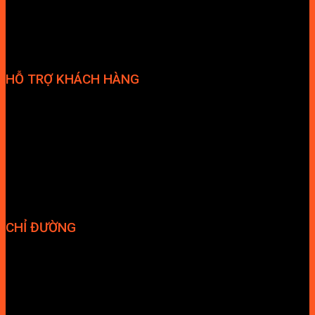
HỖ TRỢ KHÁCH HÀNG
Phương thức thanh toán
Chính sách bảo hành
Chính sách bảo mật
Vận chuyển và giao nhận
Điều kiện và Thỏa thuận giao dịch
CHỈ ĐƯỜNG