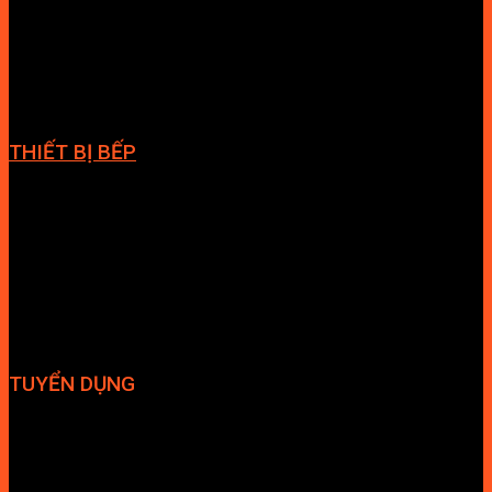
Cabin tắm
Tủ phòng tắm
Phòng massage
Chậu rửa lavabo
Giàn vắt khăn
Phụ kiện phòng tắm
THIẾT BỊ BẾP
Vòi bếp
Chậu bếp
Bếp điện
Hút mùi
TUYỂN DỤNG
Hợp tác đại lý
Tuyển dụng nhân sự