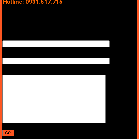
Hotline: 0931.517.715
Điện thoại: 0246.2929.239
Email: info.vuan@gmail.com
TÊN ANH/CHỊ
SỐ ĐIỆN THOẠI NHẬN BÁO GIÁ
LỜI NHẮN