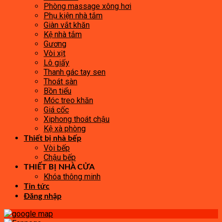
Phòng massage xông hơi
Phụ kiện nhà tắm
Giàn vắt khăn
Kệ nhà tắm
Gương
Vòi xịt
Lô giấy
Thanh gác tay sen
Thoát sàn
Bồn tiểu
Móc treo khăn
Giá cốc
Xiphong thoát chậu
Kệ xà phòng
Thiết bị nhà bếp
Vòi bếp
Chậu bếp
THIẾT BỊ NHÀ CỬA
Khóa thông minh
Tin tức
Đăng nhập