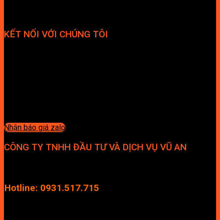
KẾT NỐI VỚI CHÚNG TÔI
Nhận báo giá zalo
CÔNG TY TNHH ĐẦU TƯ VÀ DỊCH VỤ VŨ AN
Địa chỉ: Tầng 4, Tecco Garden, đường Vũ Lăng, Xã Thanh Trì,
Hà Nội
Hotline: 0931.517.715
Điện thoại: 0246.2929.239
Email: info.vuan@gmail.com