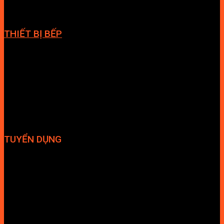
THIẾT BỊ BẾP
Vòi bếp
Chậu bếp
Bếp điện
Hút mùi
TUYỂN DỤNG
Hợp tác đại lý
Tuyển dụng nhân sự