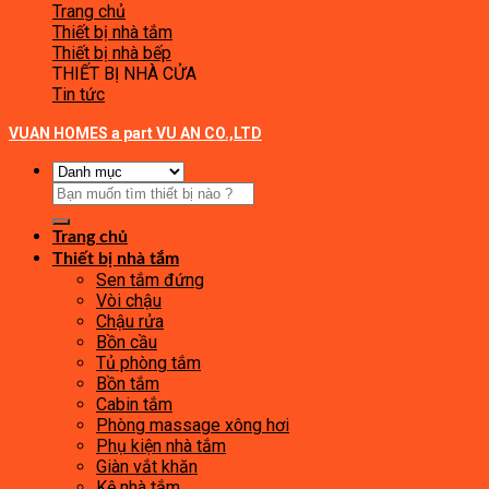
Trang chủ
Thiết bị nhà tắm
Thiết bị nhà bếp
THIẾT BỊ NHÀ CỬA
Tin tức
VUAN HOMES a part VU AN CO.,LTD
Tìm
kiếm:
Trang chủ
Thiết bị nhà tắm
Sen tắm đứng
Vòi chậu
Chậu rửa
Bồn cầu
Tủ phòng tắm
Bồn tắm
Cabin tắm
Phòng massage xông hơi
Phụ kiện nhà tắm
Giàn vắt khăn
Kệ nhà tắm