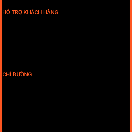
HỖ TRỢ KHÁCH HÀNG
Phương thức thanh toán
Chính sách bảo hành
Chính sách bảo mật
Vận chuyển và giao nhận
Điều kiện và Thỏa thuận giao dịch
CHỈ ĐƯỜNG