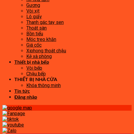
Gương
Vòi xịt
Lô giấy
Thanh gác tay sen
Thoát sàn
Bồn tiểu
Móc treo khăn
Giá cốc
Xiphong thoát chậu
Kệ xà phòng
Thiết bị nhà bếp
Vòi bếp
Chậu bếp
THIẾT BỊ NHÀ CỬA
Khóa thông minh
Tin tức
Đăng nhập