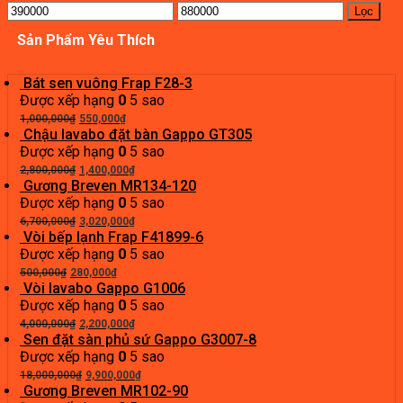
Giá
Giá
Lọc
thấp
cao
Sản Phẩm Yêu Thích
nhất
nhất
Bát sen vuông Frap F28-3
Được xếp hạng
0
5 sao
Giá
Giá
1,000,000
₫
550,000
₫
gốc
hiện
Chậu lavabo đặt bàn Gappo GT305
là:
tại
Được xếp hạng
0
5 sao
1,000,000₫.
Giá
là:
Giá
2,800,000
₫
1,400,000
₫
gốc
550,000₫.
hiện
Gương Breven MR134-120
là:
tại
Được xếp hạng
0
5 sao
2,800,000₫.
Giá
là:
Giá
6,700,000
₫
3,020,000
₫
gốc
1,400,000₫.
hiện
Vòi bếp lạnh Frap F41899-6
là:
tại
Được xếp hạng
0
5 sao
Giá
6,700,000₫.
Giá
là:
500,000
₫
280,000
₫
gốc
hiện
3,020,000₫.
Vòi lavabo Gappo G1006
là:
tại
Được xếp hạng
0
5 sao
500,000₫.
Giá
là:
Giá
4,000,000
₫
2,200,000
₫
gốc
280,000₫.
hiện
Sen đặt sàn phủ sứ Gappo G3007-8
là:
tại
Được xếp hạng
0
5 sao
4,000,000₫.
Giá
là:
Giá
18,000,000
₫
9,900,000
₫
gốc
2,200,000₫.
hiện
Gương Breven MR102-90