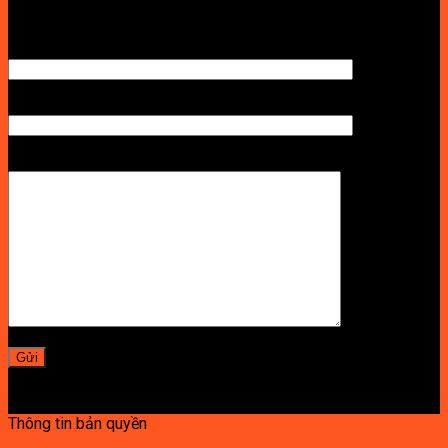
TÊN ANH/CHỊ
SỐ ĐIỆN THOẠI NHẬN BÁO GIÁ
LỜI NHẮN
Thông tin bản quyền