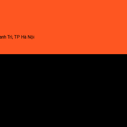
nh Trì, TP Hà Nội
Sen tắm đứng
Vòi chậu lavabo
Tủ phòng tắm
Chậu rửa lavabo
Phụ kiện phòng tắm