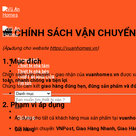
Skip
to
content
🚚
CHÍNH SÁCH VẬN CHUYỂN
(Áp dụng cho website
https://vuanhomes.vn
)
1. Mục đích
Trang chủ
Thiết bị nhà tắm
Thiết bị nhà bếp
Chính sách vận chuyển – giao nhận của
vuanhomes.vn
được x
THIẾT BỊ NHÀ CỬA
toàn, nhanh chóng và tiện lợi
.
Tin tức
Chúng tôi cam kết
giao hàng đúng hẹn, đúng sản phẩm và đú
Tìm
2. Phạm vi áp dụng
kiếm:
Áp dụng cho tất cả khách hàng mua sản phẩm tại
vuanho
Giỏ hàng
0
Đối tác vận chuyển:
VNPost, Giao Hàng Nhanh, Giao Hàn
Giỏ hàng