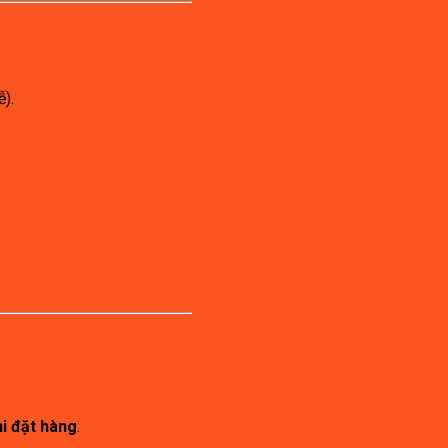
ễ).
hi đặt hàng
.