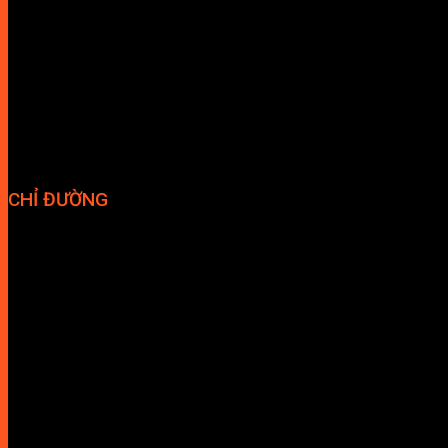
Phương thức thanh toán
Chính sách bảo hành
Chính sách bảo mật
Vận chuyển và giao nhận
Điều kiện và Thỏa thuận giao dịch
CHỈ ĐƯỜNG