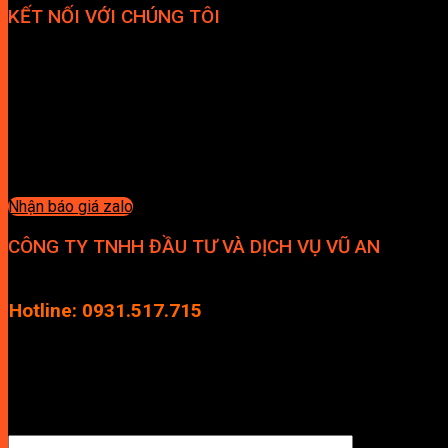
KẾT NỐI VỚI CHÚNG TÔI
Nhận báo giá zalo
CÔNG TY TNHH ĐẦU TƯ VÀ DỊCH VỤ VŨ AN
Địa chỉ: Tầng 4, Tecco Garden, đường Vũ Lăng, Xã Thanh Trì, Hà
Hotline: 0931.517.715
Điện thoại: 0246.2929.239
Email: info.vuan@gmail.com
TÊN ANH/CHỊ