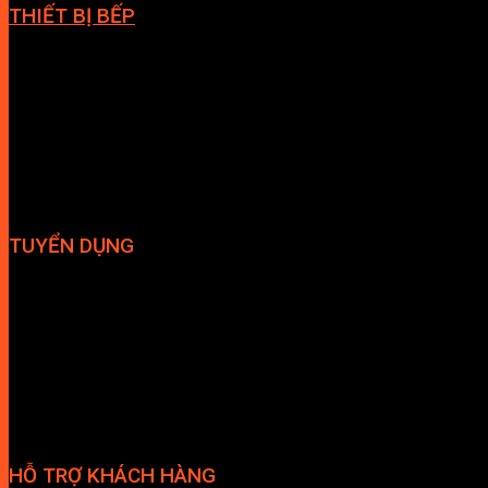
THIẾT BỊ BẾP
Vòi bếp
Chậu bếp
Bếp điện
Hút mùi
TUYỂN DỤNG
Hợp tác đại lý
Tuyển dụng nhân sự
HỖ TRỢ KHÁCH HÀNG