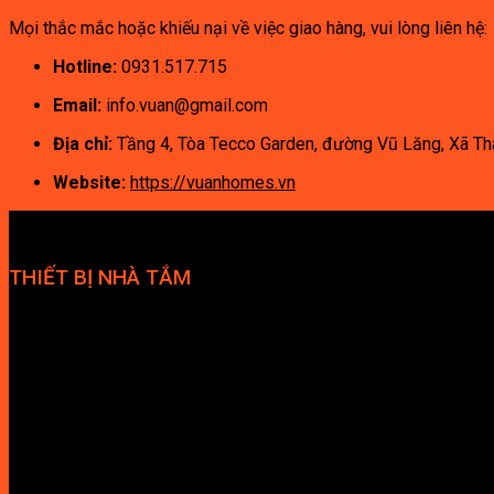
Mọi thắc mắc hoặc khiếu nại về việc giao hàng, vui lòng liên hệ:
Hotline:
0931.517.715
Email:
info.vuan@gmail.com
Địa chỉ:
Tầng 4, Tòa Tecco Garden, đường Vũ Lăng, Xã Tha
Website:
https://vuanhomes.vn
THIẾT BỊ NHÀ TẮM
Bồn cầu
Bồn tắm
Cabin tắm
Phòng massage
Giàn vắt khăn