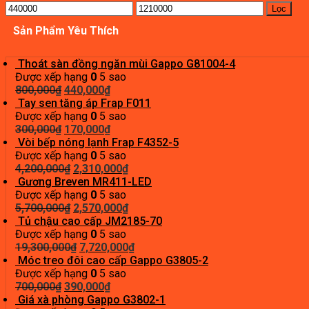
Giá
Giá
Lọc
thấp
cao
Sản Phẩm Yêu Thích
nhất
nhất
Thoát sàn đồng ngăn mùi Gappo G81004-4
Được xếp hạng
0
5 sao
Giá
Giá
800,000
₫
440,000
₫
gốc
hiện
Tay sen tăng áp Frap F011
là:
tại
Được xếp hạng
0
5 sao
800,000₫.
Giá
là:
Giá
300,000
₫
170,000
₫
gốc
440,000₫.
hiện
Vòi bếp nóng lạnh Frap F4352-5
là:
tại
Được xếp hạng
0
5 sao
300,000₫.
Giá
là:
Giá
4,200,000
₫
2,310,000
₫
gốc
170,000₫.
hiện
Gương Breven MR411-LED
là:
tại
Được xếp hạng
0
5 sao
4,200,000₫.
Giá
là:
Giá
5,700,000
₫
2,570,000
₫
gốc
2,310,000₫.
hiện
Tủ chậu cao cấp JM2185-70
là:
tại
Được xếp hạng
0
5 sao
5,700,000₫.
Giá
là:
Giá
19,300,000
₫
7,720,000
₫
gốc
2,570,000₫.
hiện
Móc treo đôi cao cấp Gappo G3805-2
là:
tại
Được xếp hạng
0
5 sao
Giá
19,300,000₫.
Giá
là:
700,000
₫
390,000
₫
gốc
hiện
7,720,000₫.
Giá xà phòng Gappo G3802-1