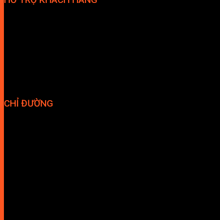
Phương thức thanh toán
Chính sách bảo hành
Chính sách bảo mật
Vận chuyển và giao nhận
Điều kiện và Thỏa thuận giao dịch
CHỈ ĐƯỜNG