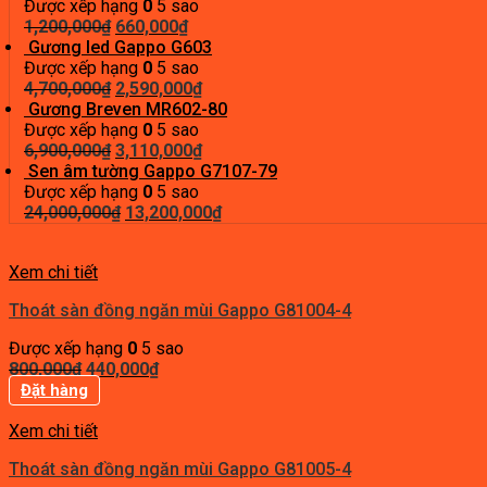
là:
tại
Được xếp hạng
0
5 sao
700,000₫.
Giá
là:
Giá
1,200,000
₫
660,000
₫
gốc
390,000₫.
hiện
Gương led Gappo G603
là:
tại
Được xếp hạng
0
5 sao
1,200,000₫.
Giá
là:
Giá
4,700,000
₫
2,590,000
₫
gốc
660,000₫.
hiện
Gương Breven MR602-80
là:
tại
Được xếp hạng
0
5 sao
4,700,000₫.
Giá
là:
Giá
6,900,000
₫
3,110,000
₫
gốc
2,590,000₫.
hiện
Sen âm tường Gappo G7107-79
là:
tại
Được xếp hạng
0
5 sao
6,900,000₫.
Giá
là:
Giá
24,000,000
₫
13,200,000
₫
gốc
3,110,000₫.
hiện
là:
tại
Xem chi tiết
24,000,000₫.
là:
13,200,000₫.
Thoát sàn đồng ngăn mùi Gappo G81004-4
Được xếp hạng
0
5 sao
Giá
Giá
800,000
₫
440,000
₫
gốc
hiện
Đặt hàng
là:
tại
800,000₫.
là:
Xem chi tiết
440,000₫.
Thoát sàn đồng ngăn mùi Gappo G81005-4