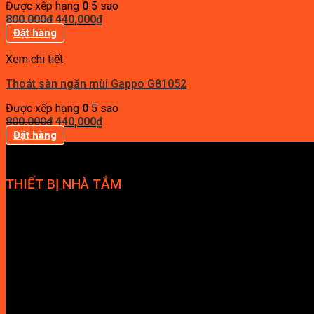
Được xếp hạng
0
5 sao
Giá
Giá
800,000
₫
440,000
₫
gốc
hiện
Đặt hàng
là:
tại
800,000₫.
là:
Xem chi tiết
440,000₫.
Thoát sàn ngăn mùi Gappo G81052
Được xếp hạng
0
5 sao
Giá
Giá
800,000
₫
440,000
₫
gốc
hiện
Đặt hàng
là:
tại
800,000₫.
là:
440,000₫.
THIẾT BỊ NHÀ TẮM
Bồn cầu
Bồn tắm
Cabin tắm
Phòng massage
Giàn vắt khăn