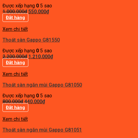
Được xếp hạng
0
5 sao
Giá
Giá
1,000,000
₫
550,000
₫
gốc
hiện
Đặt hàng
là:
tại
1,000,000₫.
là:
Xem chi tiết
550,000₫.
Thoát sàn Gappo G81550
Được xếp hạng
0
5 sao
Giá
Giá
2,200,000
₫
1,210,000
₫
gốc
hiện
Đặt hàng
là:
tại
2,200,000₫.
là:
Xem chi tiết
1,210,000₫.
Thoát sàn ngăn mùi Gappo G81050
Được xếp hạng
0
5 sao
Giá
Giá
800,000
₫
440,000
₫
gốc
hiện
Đặt hàng
là:
tại
800,000₫.
là:
Xem chi tiết
440,000₫.
Thoát sàn ngăn mùi Gappo G81051