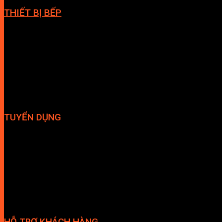
THIẾT BỊ BẾP
Vòi bếp
Chậu bếp
Bếp điện
Hút mùi
TUYỂN DỤNG
Hợp tác đại lý
Tuyển dụng nhân sự
HỖ TRỢ KHÁCH HÀNG