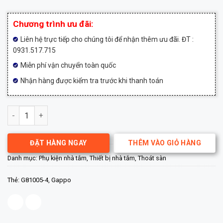
550,000₫.
Chương trình ưu đãi:
Liên hệ trực tiếp cho chúng tôi để nhận thêm ưu đãi. ĐT :
0931.517.715
Miễn phí vận chuyển toàn quốc
Nhận hàng được kiểm tra trước khi thanh toán
Thoát sàn đồng ngăn mùi Gappo G81005-4 số lượng
ĐẶT HÀNG NGAY
THÊM VÀO GIỎ HÀNG
Danh mục:
Phụ kiện nhà tắm
,
Thiết bị nhà tắm
,
Thoát sàn
Thẻ:
G81005-4
,
Gappo