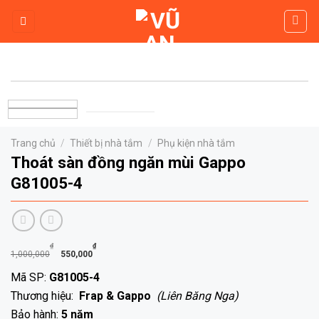
Skip
to
content
Trang chủ
/
Thiết bị nhà tắm
/
Phụ kiện nhà tắm
Thoát sàn đồng ngăn mùi Gappo
G81005-4
Giá
Giá
₫
₫
1,000,000
550,000
gốc
hiện
Mã SP:
G81005-4
là:
tại
Thương hiệu:
Frap & Gappo
(Liên Băng Nga)
1,000,000₫.
là:
Bảo hành:
5 năm