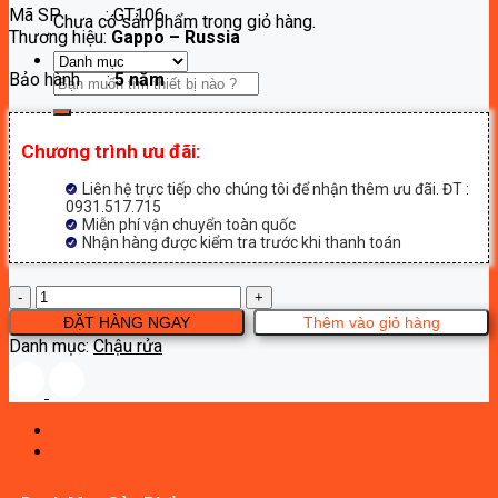
Mã SP : GT106
là:
tại
Chưa có sản phẩm trong giỏ hàng.
Thương hiệu:
Gappo – Russia
2,600,000₫.
là:
1,300,000₫.
Bảo hành :
5 năm
Tìm
kiếm:
Chương trình ưu đãi:
Liên hệ trực tiếp cho chúng tôi để nhận thêm ưu đãi. ĐT :
0931.517.715
Miễn phí vận chuyển toàn quốc
Nhận hàng được kiểm tra trước khi thanh toán
Chậu
lavabo
ĐẶT HÀNG NGAY
Thêm vào giỏ hàng
đặt
Danh mục:
Chậu rửa
bàn
Gappo
GT106
số
lượng