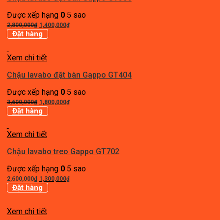
Được xếp hạng
0
5 sao
Giá
Giá
2,800,000
₫
1,400,000
₫
gốc
hiện
Đặt hàng
là:
tại
2,800,000₫.
là:
Xem chi tiết
1,400,000₫.
Chậu lavabo đặt bàn Gappo GT404
Được xếp hạng
0
5 sao
Giá
Giá
3,600,000
₫
1,800,000
₫
gốc
hiện
Đặt hàng
là:
tại
3,600,000₫.
là:
Xem chi tiết
1,800,000₫.
Chậu lavabo treo Gappo GT702
Được xếp hạng
0
5 sao
Giá
Giá
2,600,000
₫
1,300,000
₫
gốc
hiện
Đặt hàng
là:
tại
2,600,000₫.
là:
Xem chi tiết
1,300,000₫.