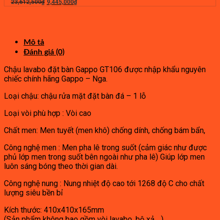
4,200,000₫.
Giá
là:
Giá
23,612,500
₫
9,445,000
₫
gốc
2,310,000₫.
hiện
là:
tại
23,612,500₫.
là:
9,445,000₫.
Mô tả
Đánh giá (0)
Chậu lavabo đặt bàn Gappo GT106 được nhập khẩu nguyên
chiếc chính hãng Gappo – Nga.
Loại chậu: chậu rửa mặt đặt bàn đá – 1 lỗ
Loại vòi phù hợp : Vòi cao
Chất men: Men tuyết (men khô) chống dính, chống bám bẩn,
Công nghệ men : Men pha lê trong suốt (cảm giác như được
phủ lớp men trong suốt bên ngoài như pha lê) Giúp lớp men
luôn sáng bóng theo thời gian dài.
Công nghệ nung : Nung nhiệt độ cao tới 1268 độ C cho chất
lượng siêu bền bỉ
Kích thước: 410x410x165mm
(Sản phẩm không bao gồm vòi lavabo, bộ xả….)