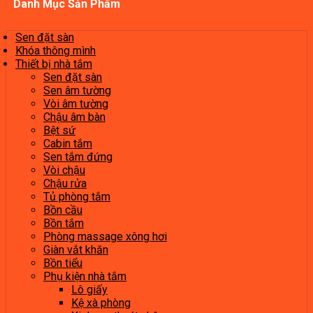
Danh Mục Sản Phẩm
Sen đặt sàn
Khóa thông mình
Thiết bị nhà tắm
Sen đặt sàn
Sen âm tường
Vòi âm tường
Chậu âm bàn
Bệt sứ
Cabin tắm
Sen tắm đứng
Vòi chậu
Chậu rửa
Tủ phòng tắm
Bồn cầu
Bồn tắm
Phòng massage xông hơi
Giàn vắt khăn
Bồn tiểu
Phụ kiện nhà tắm
Lô giấy
Kệ xà phòng