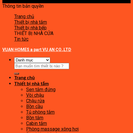
Thông tin bản quyền
Trang chủ
Thiết bị nhà tắm
Thiết bị nhà bếp
THIẾT BỊ NHÀ CỬA
Tin tức
VUAN HOMES a part VU AN CO.,LTD
Tìm
kiếm:
Trang chủ
Thiết bị nhà tắm
Sen tắm đứng
Vòi chậu
Chậu rửa
Bồn cầu
Tủ phòng tắm
Bồn tắm
Cabin tắm
Phòng massage xông hơi