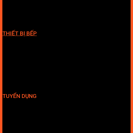
Phòng massage
Chậu rửa lavabo
Giàn vắt khăn
Phụ kiện phòng tắm
THIẾT BỊ BẾP
Vòi bếp
Chậu bếp
Bếp điện
Hút mùi
TUYỂN DỤNG
Hợp tác đại lý
Tuyển dụng nhân sự