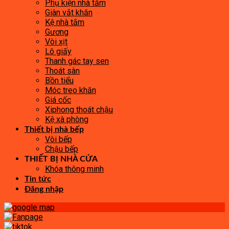
Phụ kiện nhà tắm
Giàn vắt khăn
Kệ nhà tắm
Gương
Vòi xịt
Lô giấy
Thanh gác tay sen
Thoát sàn
Bồn tiểu
Móc treo khăn
Giá cốc
Xiphong thoát chậu
Kệ xà phòng
Thiết bị nhà bếp
Vòi bếp
Chậu bếp
THIẾT BỊ NHÀ CỬA
Khóa thông minh
Tin tức
Đăng nhập