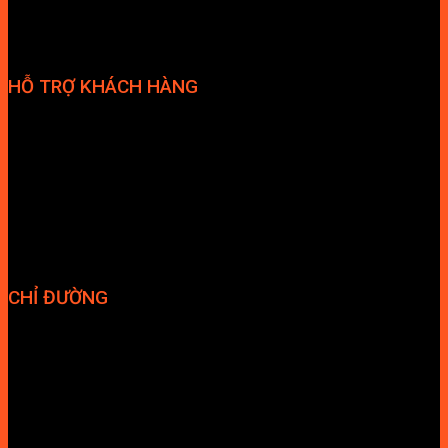
HỖ TRỢ KHÁCH HÀNG
Phương thức thanh toán
Chính sách bảo hành
Chính sách bảo mật
Vận chuyển và giao nhận
Điều kiện và Thỏa thuận giao dịch
CHỈ ĐƯỜNG