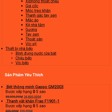
Xiphong thoát chậu
Giá cốc
Móc treo khăn
Thanh gác tay sen
Mắc áo
Kệ nhà tắm
Gương
Tay sen
Thoát sàn
Vòi xịt
Thiết bị nhà bếp
Bình đựng nước rửa bát
Chậu bếp
Vòi bếp
Sản Phẩm Yêu Thích
Bệt thông minh Gappo GM2003
Được xếp hạng
0
5 sao
Giá
Giá
58,000,000
₫
34,800,000
₫
gốc
hiện
Thanh vắt khăn Frap F1901-1
là:
tại
Được xếp hạng
0
5 sao
Giá
58,000,000₫.
Giá
là:
600,000
₫
330,000
₫