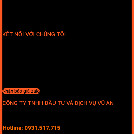
KẾT NỐI VỚI CHÚNG TÔI
Nhận báo giá zalo
CÔNG TY TNHH ĐẦU TƯ VÀ DỊCH VỤ VŨ AN
Địa chỉ: Tầng 4, Tecco Garden, đường Vũ Lăng, Xã Thanh Trì,
Hà Nội
Hotline: 0931.517.715