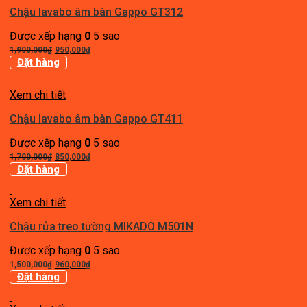
Chậu lavabo âm bàn Gappo GT312
Được xếp hạng
0
5 sao
Giá
Giá
1,900,000
₫
950,000
₫
gốc
hiện
Đặt hàng
là:
tại
1,900,000₫.
là:
Xem chi tiết
950,000₫.
Chậu lavabo âm bàn Gappo GT411
Được xếp hạng
0
5 sao
Giá
Giá
1,700,000
₫
850,000
₫
gốc
hiện
Đặt hàng
là:
tại
1,700,000₫.
là:
Xem chi tiết
850,000₫.
Chậu rửa treo tường MIKADO M501N
Được xếp hạng
0
5 sao
Giá
Giá
1,500,000
₫
960,000
₫
gốc
hiện
Đặt hàng
là:
tại
1,500,000₫.
là: