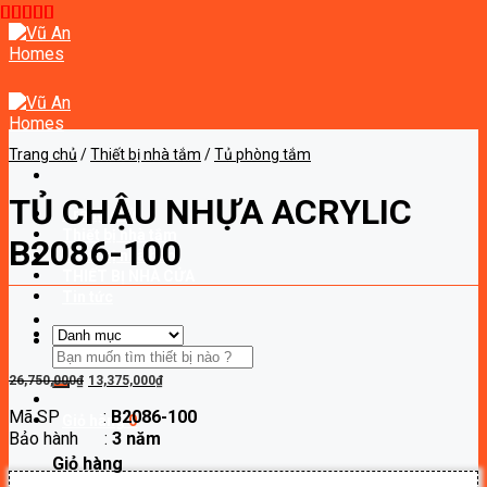
Skip
to
content
Trang chủ
/
Thiết bị nhà tắm
/
Tủ phòng tắm
TỦ CHẬU NHỰA ACRYLIC
Trang chủ
Thiết bị nhà tắm
B2086-100
Thiết bị nhà bếp
THIẾT BỊ NHÀ CỬA
Tin tức
Tìm
kiếm:
Giá
Giá
26,750,000
₫
13,375,000
₫
gốc
hiện
Mã SP :
B2086-100
là:
tại
Giỏ hàng
0
Bảo hành :
3 năm
26,750,000₫.
là:
13,375,000₫.
Giỏ hàng