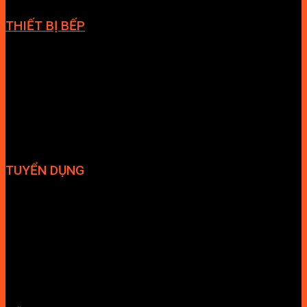
THIẾT BỊ BẾP
Vòi bếp
Chậu bếp
Bếp điện
Hút mùi
TUYỂN DỤNG
Hợp tác đại lý
Tuyển dụng nhân sự