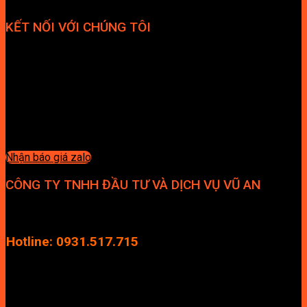
KẾT NỐI VỚI CHÚNG TÔI
Nhận báo giá zalo
CÔNG TY TNHH ĐẦU TƯ VÀ DỊCH VỤ VŨ AN
Địa chỉ: Tầng 4, Tecco Garden, đường Vũ Lăng, Xã Thanh Trì,
Hà Nội
Hotline: 0931.517.715
Điện thoại: 0246.2929.239
Email: info.vuan@gmail.com