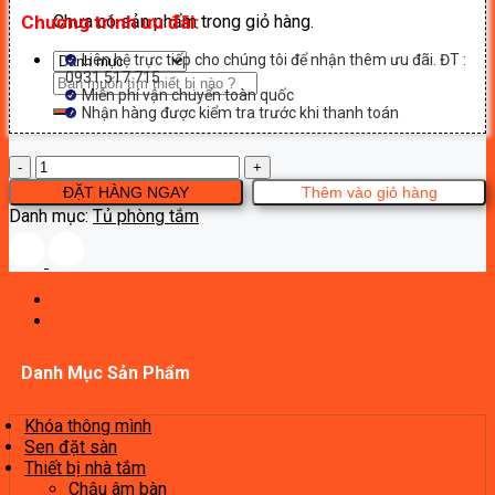
Chưa có sản phẩm trong giỏ hàng.
Chương trình ưu đãi:
Liên hệ trực tiếp cho chúng tôi để nhận thêm ưu đãi. ĐT :
0931.517.715
Tìm
Miễn phí vận chuyển toàn quốc
kiếm:
Nhận hàng được kiểm tra trước khi thanh toán
TỦ
CHẬU
ĐẶT HÀNG NGAY
Thêm vào giỏ hàng
NHỰA
Danh mục:
Tủ phòng tắm
ACRYLIC
B2086-
100
số
lượng
Danh Mục Sản Phẩm
Khóa thông mình
Sen đặt sàn
Thiết bị nhà tắm
Chậu âm bàn