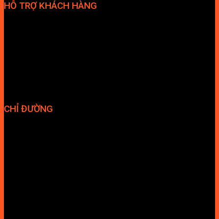
HỖ TRỢ KHÁCH HÀNG
Phương thức thanh toán
Chính sách bảo hành
Chính sách bảo mật
Vận chuyển và giao nhận
Điều kiện và Thỏa thuận giao dịch
CHỈ ĐƯỜNG