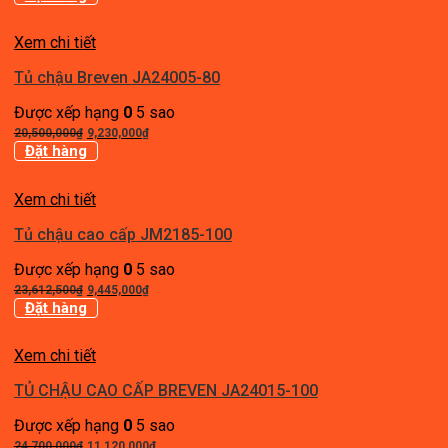
là:
tại
24,750,000₫.
là:
Xem chi tiết
12,375,000₫.
Tủ chậu Breven JA24005-80
Được xếp hạng
0
5 sao
Giá
Giá
20,500,000
₫
9,230,000
₫
gốc
hiện
Đặt hàng
là:
tại
20,500,000₫.
là:
Xem chi tiết
9,230,000₫.
Tủ chậu cao cấp JM2185-100
Được xếp hạng
0
5 sao
Giá
Giá
23,612,500
₫
9,445,000
₫
gốc
hiện
Đặt hàng
là:
tại
23,612,500₫.
là:
Xem chi tiết
9,445,000₫.
TỦ CHẬU CAO CẤP BREVEN JA24015-100
Được xếp hạng
0
5 sao
Giá
Giá
24,700,000
₫
11,120,000
₫