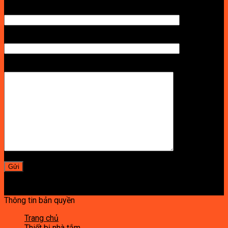
TÊN ANH/CHỊ
SỐ ĐIỆN THOẠI NHẬN BÁO GIÁ
LỜI NHẮN
Thông tin bản quyền
Trang chủ
Thiết bị nhà tắm