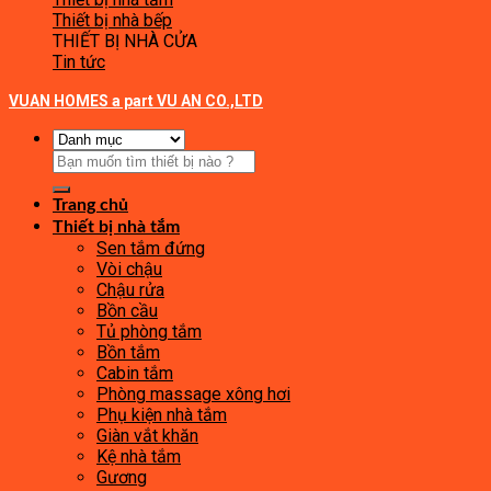
Thiết bị nhà bếp
THIẾT BỊ NHÀ CỬA
Tin tức
VUAN HOMES a part VU AN CO.,LTD
Tìm
kiếm:
Trang chủ
Thiết bị nhà tắm
Sen tắm đứng
Vòi chậu
Chậu rửa
Bồn cầu
Tủ phòng tắm
Bồn tắm
Cabin tắm
Phòng massage xông hơi
Phụ kiện nhà tắm
Giàn vắt khăn
Kệ nhà tắm
Gương