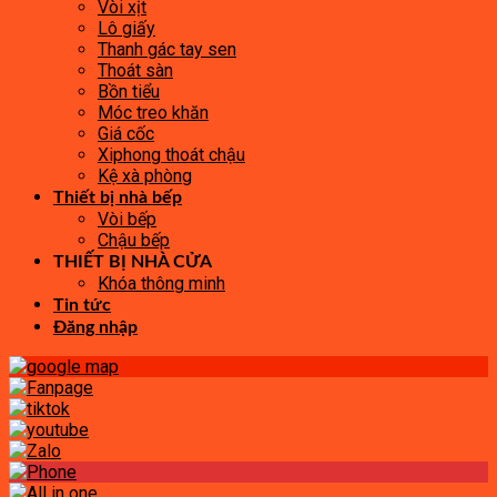
Vòi xịt
Lô giấy
Thanh gác tay sen
Thoát sàn
Bồn tiểu
Móc treo khăn
Giá cốc
Xiphong thoát chậu
Kệ xà phòng
Thiết bị nhà bếp
Vòi bếp
Chậu bếp
THIẾT BỊ NHÀ CỬA
Khóa thông minh
Tin tức
Đăng nhập