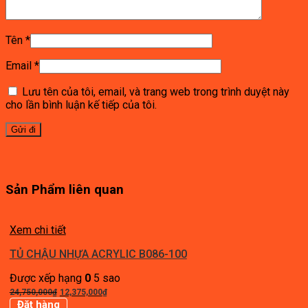
Tên
*
Email
*
Lưu tên của tôi, email, và trang web trong trình duyệt này
cho lần bình luận kế tiếp của tôi.
Sản Phẩm liên quan
Xem chi tiết
TỦ CHẬU NHỰA ACRYLIC B086-100
Được xếp hạng
0
5 sao
Giá
Giá
24,750,000
₫
12,375,000
₫
gốc
hiện
Đặt hàng