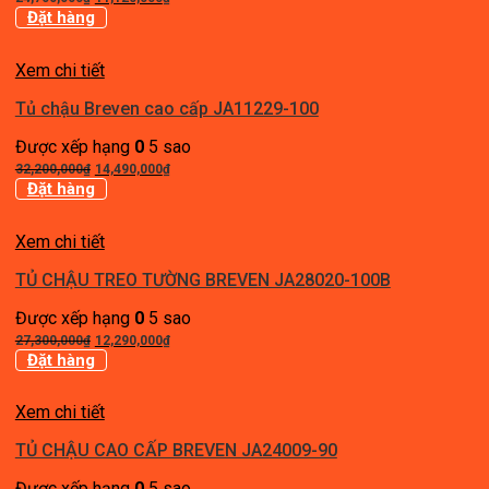
gốc
hiện
Đặt hàng
là:
tại
24,700,000₫.
là:
Xem chi tiết
11,120,000₫.
Tủ chậu Breven cao cấp JA11229-100
Được xếp hạng
0
5 sao
Giá
Giá
32,200,000
₫
14,490,000
₫
gốc
hiện
Đặt hàng
là:
tại
32,200,000₫.
là:
Xem chi tiết
14,490,000₫.
TỦ CHẬU TREO TƯỜNG BREVEN JA28020-100B
Được xếp hạng
0
5 sao
Giá
Giá
27,300,000
₫
12,290,000
₫
gốc
hiện
Đặt hàng
là:
tại
27,300,000₫.
là:
Xem chi tiết
12,290,000₫.
TỦ CHẬU CAO CẤP BREVEN JA24009-90
Được xếp hạng
0
5 sao