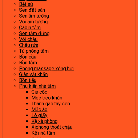
Bệt sứ
Sen đặt sàn
Sen âm tường
Vòi âm tường
Cabin tắm
Sen tắm đứng
Vòi chậu
Chậu rửa
Tủ phòng tắm
Bồn cầu
Bồn tắm
Phòng massage xông hơi
Giàn vắt khăn
Bồn tiểu
Phụ kiện nhà tắm
Giá cốc
Móc treo khăn
Thanh gác tay sen
Mắc áo
Lô giấy
Kệ xà phòng
Xiphong thoát chậu
Kệ nhà tắm