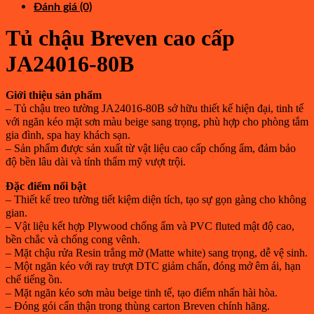
Đánh giá (0)
Tủ chậu Breven cao cấp
JA24016-80B
Giới thiệu sản phẩm
– Tủ chậu treo tường JA24016-80B sở hữu thiết kế hiện đại, tinh tế
với ngăn kéo mặt sơn màu beige sang trọng, phù hợp cho phòng tắm
gia đình, spa hay khách sạn.
– Sản phẩm được sản xuất từ vật liệu cao cấp chống ẩm, đảm bảo
độ bền lâu dài và tính thẩm mỹ vượt trội.
Đặc điểm nổi bật
– Thiết kế treo tường tiết kiệm diện tích, tạo sự gọn gàng cho không
gian.
– Vật liệu kết hợp Plywood chống ẩm và PVC fluted mật độ cao,
bền chắc và chống cong vênh.
– Mặt chậu rửa Resin trắng mờ (Matte white) sang trọng, dễ vệ sinh.
– Một ngăn kéo với ray trượt DTC giảm chấn, đóng mở êm ái, hạn
chế tiếng ồn.
– Mặt ngăn kéo sơn màu beige tinh tế, tạo điểm nhấn hài hòa.
– Đóng gói cẩn thận trong thùng carton Breven chính hãng.