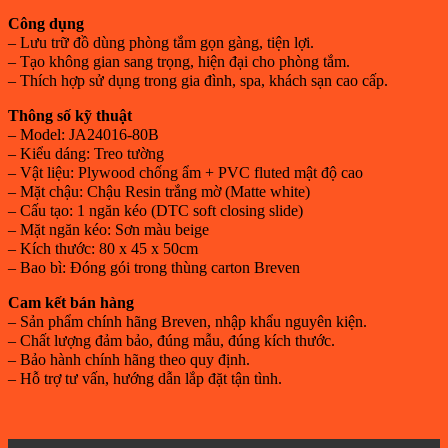
Công dụng
– Lưu trữ đồ dùng phòng tắm gọn gàng, tiện lợi.
– Tạo không gian sang trọng, hiện đại cho phòng tắm.
– Thích hợp sử dụng trong gia đình, spa, khách sạn cao cấp.
Thông số kỹ thuật
– Model: JA24016-80B
– Kiểu dáng: Treo tường
– Vật liệu: Plywood chống ẩm + PVC fluted mật độ cao
– Mặt chậu: Chậu Resin trắng mờ (Matte white)
– Cấu tạo: 1 ngăn kéo (DTC soft closing slide)
– Mặt ngăn kéo: Sơn màu beige
– Kích thước: 80 x 45 x 50cm
– Bao bì: Đóng gói trong thùng carton Breven
Cam kết bán hàng
– Sản phẩm chính hãng Breven, nhập khẩu nguyên kiện.
– Chất lượng đảm bảo, đúng mẫu, đúng kích thước.
– Bảo hành chính hãng theo quy định.
– Hỗ trợ tư vấn, hướng dẫn lắp đặt tận tình.