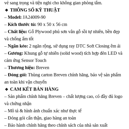
vẻ sang trọng và tiện nghi cho không gian phòng tắm.
🔹 THÔNG SỐ KỸ THUẬT
–
Model:
JA24009-90
–
Kích thước tủ:
90 x 50 x 56 cm
–
Chất liệu:
Gỗ Plywood phủ sơn vân gỗ sồi tự nhiên, bền đẹp
và chống ẩm tốt
–
Ngăn kéo:
2 ngăn rộng, sử dụng ray DTC Soft Closing êm ái
–
Gương:
Khung gỗ tự nhiên (solid wood) tích hợp đèn LED và
cảm ứng Sensor Touch
–
Thương hiệu:
Breven
–
Đóng gói:
Thùng carton Breven chính hãng, bảo vệ sản phẩm
an toàn khi vận chuyển
🔹 CAM KẾT BÁN HÀNG
– Sản phẩm chính hãng Breven – chất lượng cao, có đầy đủ logo
và chứng nhận
– Mô tả & hình ảnh chuẩn xác như thực tế
– Đóng gói cẩn thận, giao hàng an toàn
– Bảo hành chính hãng theo chính sách của nhà sản xuất