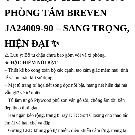
PHÒNG TẮM BREVEN
JA24009-90 – SANG TRỌNG,
HIỆN ĐẠI ✨
⚠️ Lưu ý: Bộ tủ chậu chưa bao gồm vòi và xi phông.
🔹 ĐẶC ĐIỂM NỔI BẬT
– Thiết kế bo cong toàn bộ các cạnh, tạo cảm giác mềm mại, tinh
tế và an toàn khi sử dụng.
– Mặt tủ trang trí họa tiết sóng dọc nổi bật, mang nét hiện đại mà
vẫn giữ vẻ tự nhiên.
– Tủ làm từ gỗ Plywood phủ sơn vân gỗ sồi, chống ẩm tốt, bền
đẹp theo thời gian.
– Hai ngăn kéo rộng, trang bị ray DTC Soft Closing cho thao tác
êm ái và hạn chế va đập.
– Gương LED khung gỗ tự nhiên, điều khiển cảm ứng, mang lại