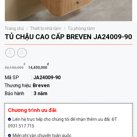
Trang chủ
/
Thiết bị nhà tắm
/
Tủ phòng tắm
TỦ CHẬU CAO CẤP BREVEN JA24009-90
Giá
Giá
₫
₫
32,100,000
14,450,000
gốc
hiện
Mã SP :
JA24009-90
là:
tại
Thương hiệu:
Breven
32,100,000₫.
là:
Bảo hành :
3 năm
14,450,000₫.
Chương trình ưu đãi:
Liên hệ trực tiếp cho chúng tôi để nhận thêm ưu đãi. ĐT :
0931.517.715
Miễn phí vận chuyển toàn quốc