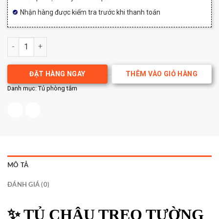
Nhận hàng được kiểm tra trước khi thanh toán
TỦ CHẬU CAO CẤP BREVEN JA24009-90 số lượng
ĐẶT HÀNG NGAY
THÊM VÀO GIỎ HÀNG
Danh mục:
Tủ phòng tắm
MÔ TẢ
ĐÁNH GIÁ (0)
✨ TỦ CHẬU TREO TƯỜNG