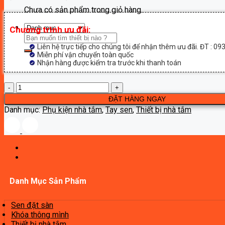
Chưa có sản phẩm trong giỏ hàng.
Chương trình ưu đãi:
Tìm
kiếm:
Liên hệ trực tiếp cho chúng tôi để nhận thêm ưu đãi. ĐT : 0
Miễn phí vận chuyển toàn quốc
Nhận hàng được kiểm tra trước khi thanh toán
Tay
sen
ĐẶT HÀNG NGAY
tăng
Danh mục:
Phụ kiện nhà tắm
,
Tay sen
,
Thiết bị nhà tắm
áp
Frap
F011
số
lượng
Danh Mục Sản Phẩm
Sen đặt sàn
Khóa thông mình
Thiết bị nhà tắm