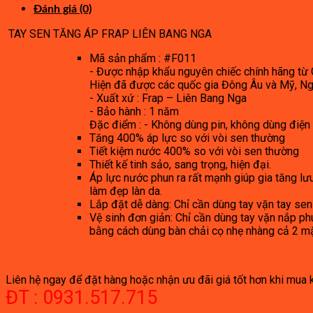
Đánh giá (0)
TAY SEN TĂNG ÁP FRAP LIÊN BANG NGA
Mã sản phẩm : #F011
​- Được nhập khẩu nguyên chiếc chính hãng từ
Hiện đã được các quốc gia Đông Âu và Mỹ, Ng
​- Xuất xứ : Frap – Liên Bang Nga
​- Bảo hành : 1 năm ​
Đặc điểm : ​- Không dùng pin, không dùng điện
Tăng 400% áp lực so với vòi sen thường
Tiết kiệm nước 400% so với vòi sen thường
Thiết kế tinh sảo, sang trọng, hiện đại.
Áp lực nước phun ra rất mạnh giúp gia tăng l
làm đẹp làn da.
Lắp đặt dễ dàng: Chỉ cần dùng tay vặn tay sen 
Vệ sinh đơn giản: Chỉ cần dùng tay vặn nắp ph
bằng cách dùng bàn chải cọ nhẹ nhàng cả 2 mặt
Liên hệ ngay để đặt hàng hoặc nhận ưu đãi giá tốt hơn khi mua
ĐT : 0931.517.715