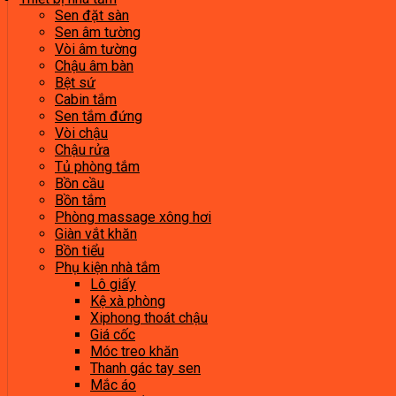
Sen đặt sàn
Sen âm tường
Vòi âm tường
Chậu âm bàn
Bệt sứ
Cabin tắm
Sen tắm đứng
Vòi chậu
Chậu rửa
Tủ phòng tắm
Bồn cầu
Bồn tắm
Phòng massage xông hơi
Giàn vắt khăn
Bồn tiểu
Phụ kiện nhà tắm
Lô giấy
Kệ xà phòng
Xiphong thoát chậu
Giá cốc
Móc treo khăn
Thanh gác tay sen
Mắc áo