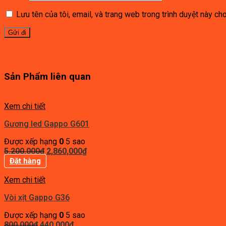
Lưu tên của tôi, email, và trang web trong trình duyệt này cho 
Sản Phẩm liên quan
Xem chi tiết
Gương led Gappo G601
Được xếp hạng
0
5 sao
Giá
Giá
5,200,000
₫
2,860,000
₫
gốc
hiện
Đặt hàng
là:
tại
5,200,000₫.
là:
Xem chi tiết
2,860,000₫.
Vòi xịt Gappo G36
Được xếp hạng
0
5 sao
Giá
Giá
800,000
₫
440,000
₫