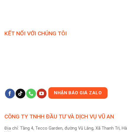
KẾT NỐI VỚI CHÚNG TÔI
NHẬN BÁO GIÁ ZALO
CÔNG TY TNHH ĐẦU TƯ VÀ DỊCH VỤ VŨ AN
Địa chỉ: Tầng 4, Tecco Garden, đường Vũ Lăng, Xã Thanh Trì, Hà