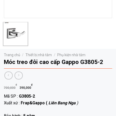
Trang chủ
/
Thiết bị nhà tắm
/
Phụ kiện nhà tắm
Móc treo đôi cao cấp Gappo G3805-2
Giá
Giá
₫
₫
700,000
390,000
gốc
hiện
Mã SP :
G3805-2
là:
tại
Xuất xứ :
Frap&Gappo (
Liên Bang Nga
)
700,000₫.
là:
390,000₫.
Bảo hành :
5 năm