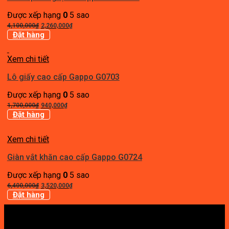
Được xếp hạng
0
5 sao
Giá
Giá
4,100,000
₫
2,260,000
₫
gốc
hiện
Đặt hàng
là:
tại
4,100,000₫.
là:
Xem chi tiết
2,260,000₫.
Lô giấy cao cấp Gappo G0703
Được xếp hạng
0
5 sao
Giá
Giá
1,700,000
₫
940,000
₫
gốc
hiện
Đặt hàng
là:
tại
1,700,000₫.
là:
Xem chi tiết
940,000₫.
Giàn vắt khăn cao cấp Gappo G0724
Được xếp hạng
0
5 sao
Giá
Giá
6,400,000
₫
3,520,000
₫
gốc
hiện
Đặt hàng
là:
tại
6,400,000₫.
là:
3,520,000₫.