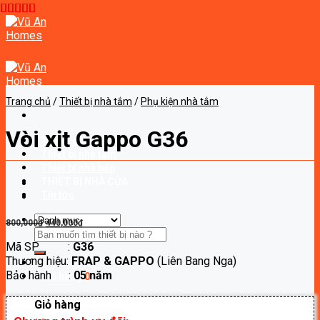
Skip
to
content
Trang chủ
/
Thiết bị nhà tắm
/
Phụ kiện nhà tắm
Vòi xịt Gappo G36
Trang chủ
Thiết bị nhà tắm
Thiết bị nhà bếp
THIẾT BỊ NHÀ CỬA
Tin tức
Giá
Giá
800,000
₫
440,000
₫
Tìm
gốc
hiện
Mã SP :
G36
kiếm:
là:
tại
Thương hiệu:
FRAP & GAPPO
(Liên Bang Nga)
800,000₫.
là:
Bảo hành :
05 năm
440,000₫.
Giỏ hàng
0
Giỏ hàng