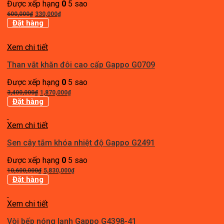
Được xếp hạng
0
5 sao
Giá
Giá
600,000
₫
330,000
₫
gốc
hiện
Đặt hàng
là:
tại
600,000₫.
là:
Xem chi tiết
330,000₫.
Than vắt khăn đôi cao cấp Gappo G0709
Được xếp hạng
0
5 sao
Giá
Giá
3,400,000
₫
1,870,000
₫
gốc
hiện
Đặt hàng
là:
tại
3,400,000₫.
là:
Xem chi tiết
1,870,000₫.
Sen cây tắm khóa nhiệt độ Gappo G2491
Được xếp hạng
0
5 sao
Giá
Giá
10,600,000
₫
5,830,000
₫
gốc
hiện
Đặt hàng
là:
tại
10,600,000₫.
là:
Xem chi tiết
5,830,000₫.
Vòi bếp nóng lạnh Gappo G4398-41