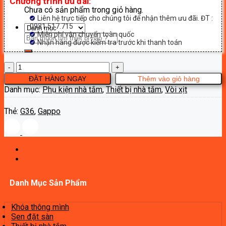
Chương trình ưu đãi:
Chưa có sản phẩm trong giỏ hàng.
Liên hệ trực tiếp cho chúng tôi để nhận thêm ưu đãi. ĐT :
0931.517.715
Miễn phí vận chuyển toàn quốc
Tìm
Nhận hàng được kiểm tra trước khi thanh toán
kiếm:
Vòi
xịt
ĐẶT HÀNG NGAY
Thêm vào giỏ hàng
Gappo
Danh mục:
Phụ kiện nhà tắm
,
Thiết bị nhà tắm
,
Vòi xịt
G36
số
Thẻ:
G36
,
Gappo
lượng
Danh Mục Sản Phẩm
Khóa thông mình
Sen đặt sàn