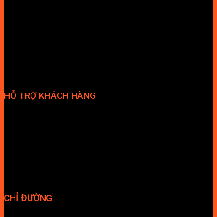
Hợp tác đại lý
Tuyển dụng nhân sự
HỖ TRỢ KHÁCH HÀNG
Phương thức thanh toán
Chính sách bảo hành
Chính sách bảo mật
Vận chuyển và giao nhận
Điều kiện và Thỏa thuận giao dịch
CHỈ ĐƯỜNG