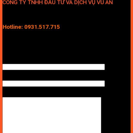
CÔNG TY TNHH ĐẦU TƯ VÀ DỊCH VỤ VŨ AN
Địa chỉ: Tầng 4, Tecco Garden, đường Vũ Lăng, Xã Thanh Trì,
Hà Nội
Hotline: 0931.517.715
Điện thoại: 0246.2929.239
Email: info.vuan@gmail.com
TÊN ANH/CHỊ
SỐ ĐIỆN THOẠI NHẬN BÁO GIÁ
LỜI NHẮN