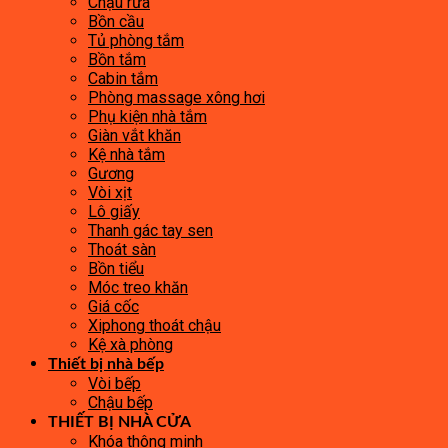
Chậu rửa
Bồn cầu
Tủ phòng tắm
Bồn tắm
Cabin tắm
Phòng massage xông hơi
Phụ kiện nhà tắm
Giàn vắt khăn
Kệ nhà tắm
Gương
Vòi xịt
Lô giấy
Thanh gác tay sen
Thoát sàn
Bồn tiểu
Móc treo khăn
Giá cốc
Xiphong thoát chậu
Kệ xà phòng
Thiết bị nhà bếp
Vòi bếp
Chậu bếp
THIẾT BỊ NHÀ CỬA
Khóa thông minh