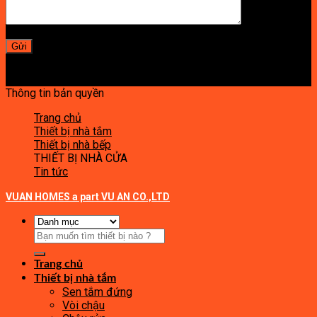
Thông tin bản quyền
Trang chủ
Thiết bị nhà tắm
Thiết bị nhà bếp
THIẾT BỊ NHÀ CỬA
Tin tức
VUAN HOMES a part VU AN CO.,LTD
Tìm
kiếm:
Trang chủ
Thiết bị nhà tắm
Sen tắm đứng
Vòi chậu