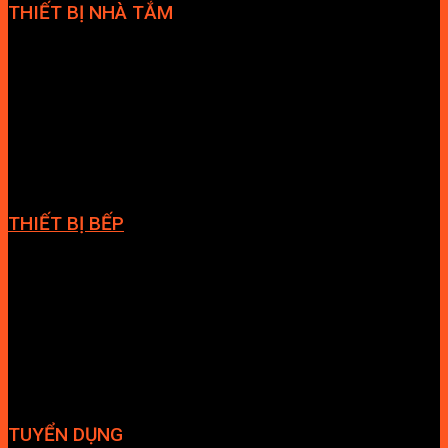
THIẾT BỊ NHÀ TẮM
Bồn cầu
Sen tắm đứng
Bồn tắm
Vòi chậu lavabo
Cabin tắm
Tủ phòng tắm
Phòng massage
Chậu rửa lavabo
Giàn vắt khăn
Phụ kiện phòng tắm
THIẾT BỊ BẾP
Vòi bếp
Chậu bếp
Bếp điện
Hút mùi
TUYỂN DỤNG