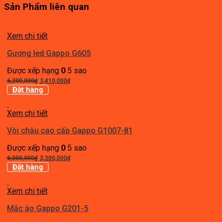
Sản Phẩm liên quan
Xem chi tiết
Gương led Gappo G605
Được xếp hạng
0
5 sao
Giá
Giá
6,200,000
₫
3,410,000
₫
gốc
hiện
Đặt hàng
là:
tại
6,200,000₫.
là:
Xem chi tiết
3,410,000₫.
Vòi chậu cao cấp Gappo G1007-81
Được xếp hạng
0
5 sao
Giá
Giá
6,000,000
₫
3,300,000
₫
gốc
hiện
Đặt hàng
là:
tại
6,000,000₫.
là:
Xem chi tiết
3,300,000₫.
Mắc áo Gappo G201-5