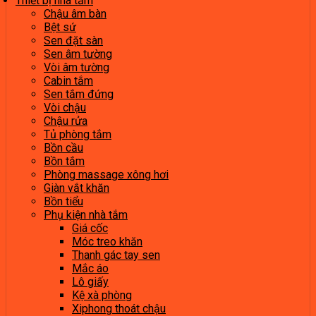
Thiết bị nhà tắm
Chậu âm bàn
Bệt sứ
Sen đặt sàn
Sen âm tường
Vòi âm tường
Cabin tắm
Sen tắm đứng
Vòi chậu
Chậu rửa
Tủ phòng tắm
Bồn cầu
Bồn tắm
Phòng massage xông hơi
Giàn vắt khăn
Bồn tiểu
Phụ kiện nhà tắm
Giá cốc
Móc treo khăn
Thanh gác tay sen
Mắc áo
Lô giấy
Kệ xà phòng
Xiphong thoát chậu