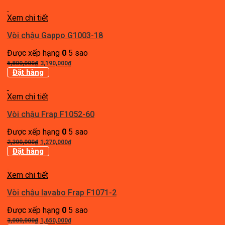
là:
tại
2,600,000₫.
là:
Xem chi tiết
1,430,000₫.
Vòi chậu Gappo G1003-18
Được xếp hạng
0
5 sao
Giá
Giá
5,800,000
₫
3,190,000
₫
gốc
hiện
Đặt hàng
là:
tại
5,800,000₫.
là:
Xem chi tiết
3,190,000₫.
Vòi chậu Frap F1052-60
Được xếp hạng
0
5 sao
Giá
Giá
2,300,000
₫
1,270,000
₫
gốc
hiện
Đặt hàng
là:
tại
2,300,000₫.
là:
Xem chi tiết
1,270,000₫.
Vòi chậu lavabo Frap F1071-2
Được xếp hạng
0
5 sao
Giá
Giá
3,000,000
₫
1,650,000
₫