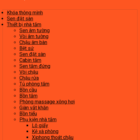
Khóa thông mình
Sen đặt sàn
Thiết bị nhà tắm
Sen âm tường
Vòi âm tường
Chậu âm bàn
Bệt sứ
Sen đặt sàn
Cabin tắm
Sen tắm đứng
Vòi chậu
Chậu rửa
Tủ phòng tắm
Bồn cầu
Bồn tắm
Phòng massage xông hơi
Giàn vắt khăn
Bồn tiểu
Phụ kiện nhà tắm
Lô giấy
Kệ xà phòng
Xiphong thoát chậu