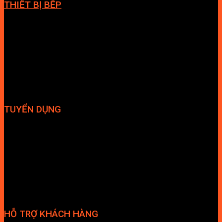
THIẾT BỊ BẾP
Vòi bếp
Chậu bếp
Bếp điện
Hút mùi
TUYỂN DỤNG
Hợp tác đại lý
Tuyển dụng nhân sự
HỖ TRỢ KHÁCH HÀNG