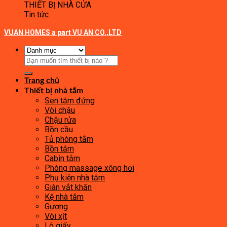
THIẾT BỊ NHÀ CỬA
Tin tức
VUAN HOMES a part VU AN CO.,LTD
Tìm
kiếm:
Trang chủ
Thiết bị nhà tắm
Sen tắm đứng
Vòi chậu
Chậu rửa
Bồn cầu
Tủ phòng tắm
Bồn tắm
Cabin tắm
Phòng massage xông hơi
Phụ kiện nhà tắm
Giàn vắt khăn
Kệ nhà tắm
Gương
Vòi xịt
Lô giấy