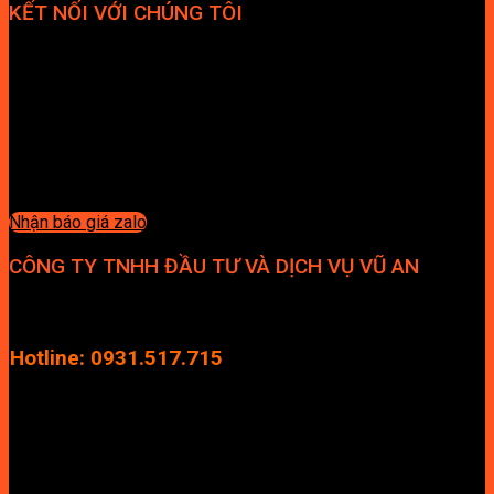
KẾT NỐI VỚI CHÚNG TÔI
Nhận báo giá zalo
CÔNG TY TNHH ĐẦU TƯ VÀ DỊCH VỤ VŨ AN
Địa chỉ: Tầng 4, Tecco Garden, đường Vũ Lăng, Xã Thanh Trì,
Hà Nội
Hotline: 0931.517.715
Điện thoại: 0246.2929.239
Email: info.vuan@gmail.com
TÊN ANH/CHỊ