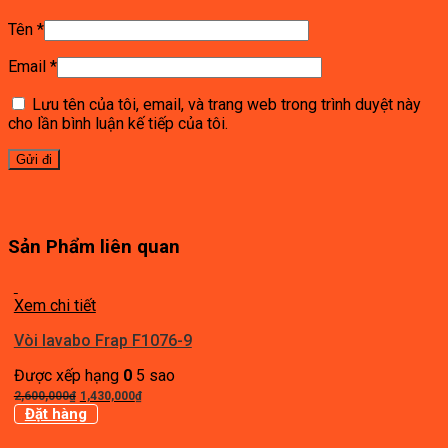
Tên
*
Email
*
Lưu tên của tôi, email, và trang web trong trình duyệt này
cho lần bình luận kế tiếp của tôi.
Sản Phẩm liên quan
Xem chi tiết
Vòi lavabo Frap F1076-9
Được xếp hạng
0
5 sao
Giá
Giá
2,600,000
₫
1,430,000
₫
gốc
hiện
Đặt hàng
là:
tại