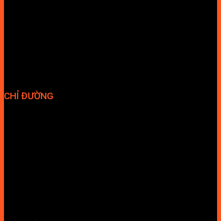
Phương thức thanh toán
Chính sách bảo hành
Chính sách bảo mật
Vận chuyển và giao nhận
Điều kiện và Thỏa thuận giao dịch
CHỈ ĐƯỜNG