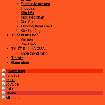
Thanh gác tay sen
Thoát sàn
Bồn tiểu
Móc treo khăn
Giá cốc
Xiphong thoát chậu
Kệ xà phòng
Thiết bị nhà bếp
Vòi bếp
Chậu bếp
THIẾT BỊ NHÀ CỬA
Khóa thông minh
Tin tức
Đăng nhập