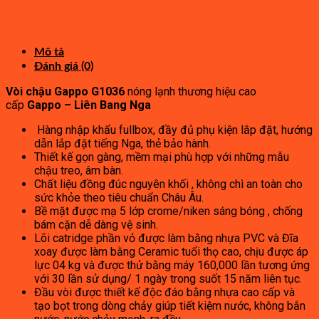
gốc
1,320,000₫.
hiện
là:
tại
2,600,000₫.
là:
1,300,000₫.
Mô tả
Đánh giá (0)
Vòi chậu Gappo G1036
nóng lạnh thương hiệu cao
cấp
Gappo – Liên Bang Nga
Hàng nhập khẩu fullbox, đầy đủ phụ kiện lắp đặt, hướng
dẫn lắp đặt tiếng Nga, thẻ bảo hành.
Thiết kế gọn gàng, mềm mại phù hợp với những mẫu
chậu treo, âm bàn.
Chất liệu đồng đúc nguyên khối , không chì an toàn cho
sức khỏe theo tiêu chuẩn Châu Âu.
Bề mặt được mạ 5 lớp crome/niken sáng bóng , chống
bám cặn dễ dàng vệ sinh.
Lõi catridge phần vỏ được làm bằng nhựa PVC và Đĩa
xoay được làm bằng Ceramic tuổi thọ cao, chịu được áp
lực 04 kg và được thử bằng máy 160,000 lần tương ứng
với 30 lần sử dụng/ 1 ngày trong suốt 15 năm liên tục.
Đầu vòi được thiết kế độc đáo bằng nhựa cao cấp và
tạo bọt trong dòng chảy giúp tiết kiệm nước, không bắn