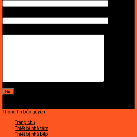
SỐ ĐIỆN THOẠI NHẬN BÁO GIÁ
LỜI NHẮN
Thông tin bản quyền
Trang chủ
Thiết bị nhà tắm
Thiết bị nhà bếp