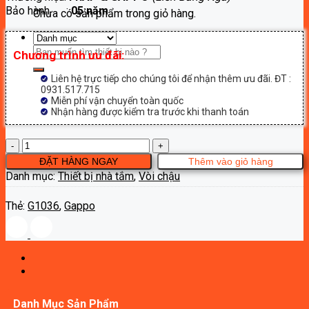
Bảo hành :
05 năm
1,320,000₫.
Chưa có sản phẩm trong giỏ hàng.
Tìm
Chương trình ưu đãi:
kiếm:
Liên hệ trực tiếp cho chúng tôi để nhận thêm ưu đãi. ĐT :
0931.517.715
Miễn phí vận chuyển toàn quốc
Nhận hàng được kiểm tra trước khi thanh toán
Vòi
chậu
ĐẶT HÀNG NGAY
Thêm vào giỏ hàng
Gappo
Danh mục:
Thiết bị nhà tắm
,
Vòi chậu
G1036
số
Thẻ:
G1036
,
Gappo
lượng
Danh Mục Sản Phẩm