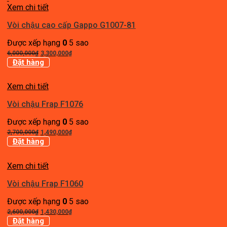
2,600,000₫.
là:
Xem chi tiết
1,430,000₫.
Vòi chậu cao cấp Gappo G1007-81
Được xếp hạng
0
5 sao
Giá
Giá
6,000,000
₫
3,300,000
₫
gốc
hiện
Đặt hàng
là:
tại
6,000,000₫.
là:
Xem chi tiết
3,300,000₫.
Vòi chậu Frap F1076
Được xếp hạng
0
5 sao
Giá
Giá
2,700,000
₫
1,490,000
₫
gốc
hiện
Đặt hàng
là:
tại
2,700,000₫.
là:
Xem chi tiết
1,490,000₫.
Vòi chậu Frap F1060
Được xếp hạng
0
5 sao
Giá
Giá
2,600,000
₫
1,430,000
₫
gốc
hiện
Đặt hàng