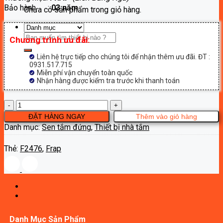
Bảo hành :
03 năm
4,620,000₫.
Chưa có sản phẩm trong giỏ hàng.
Tìm
Chương trình ưu đãi:
kiếm:
Liên hệ trực tiếp cho chúng tôi để nhận thêm ưu đãi. ĐT :
0931.517.715
Miễn phí vận chuyển toàn quốc
Nhận hàng được kiểm tra trước khi thanh toán
Sen
cây
ĐẶT HÀNG NGAY
Thêm vào giỏ hàng
tắm
Danh mục:
Sen tắm đứng
,
Thiết bị nhà tắm
Frap
F2476
Thẻ:
F2476
,
Frap
số
lượng
Danh Mục Sản Phẩm