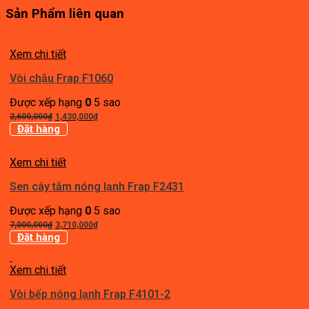
Sản Phẩm liên quan
Xem chi tiết
Vòi chậu Frap F1060
Được xếp hạng
0
5 sao
Giá
Giá
2,600,000
₫
1,430,000
₫
gốc
hiện
Đặt hàng
là:
tại
2,600,000₫.
là:
Xem chi tiết
1,430,000₫.
Sen cây tắm nóng lạnh Frap F2431
Được xếp hạng
0
5 sao
Giá
Giá
7,000,000
₫
3,710,000
₫
gốc
hiện
Đặt hàng
là:
tại
7,000,000₫.
là:
Xem chi tiết
3,710,000₫.
Vòi bếp nóng lạnh Frap F4101-2