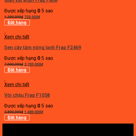
Giàn vắt khăn Frap F808
Được xếp hạng
0
5 sao
Giá
Giá
1,300,000
₫
720,000
₫
gốc
hiện
Đặt hàng
là:
tại
1,300,000₫.
là:
Xem chi tiết
720,000₫.
Sen cây tắm nóng lạnh Frap F2469
Được xếp hạng
0
5 sao
Giá
Giá
7,000,000
₫
3,700,000
₫
gốc
hiện
Đặt hàng
là:
tại
7,000,000₫.
là:
Xem chi tiết
3,700,000₫.
Vòi chậu Frap F1058
Được xếp hạng
0
5 sao
Giá
Giá
2,800,000
₫
1,480,000
₫
gốc
hiện
Đặt hàng
là:
tại
2,800,000₫.
là:
1,480,000₫.