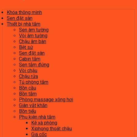
Khóa thông mình
Sen đặt sàn
Thiết bị nhà tắm
Sen âm tường
Vòi âm tường
Chậu âm bàn
Bệt sứ
Sen đặt sàn
Cabin tắm
Sen tắm đứng
Vòi chậu
Chậu rửa
Tủ phòng tắm
Bồn cầu
Bồn tắm
Phòng massage xông hơi
Giàn vắt khăn
Bồn tiểu
Phụ kiện nhà tắm
Kệ xà phòng
Xiphong thoát chậu
Giá cốc