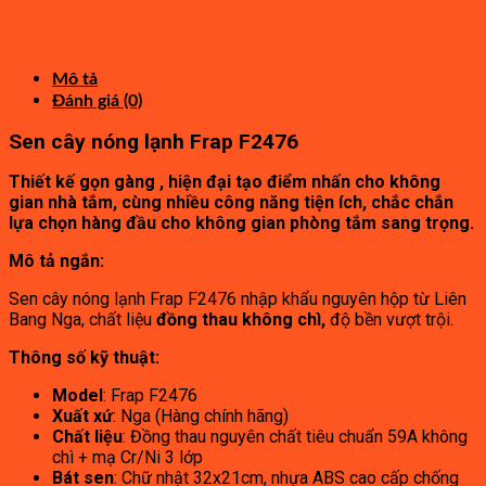
gốc
3,980,000₫.
hiện
là:
tại
10,000,000₫.
là:
6,000,000₫.
Mô tả
Đánh giá (0)
Sen cây nóng lạnh Frap F2476
Thiết kế gọn gàng , hiện đại tạo điểm nhấn cho không
gian nhà tắm, cùng nhiều công năng tiện ích, chắc chắn
lựa chọn hàng đầu cho không gian phòng tắm sang trọng.
Mô tả ngắn:
Sen cây nóng lạnh Frap F2476 nhập khẩu nguyên hộp từ Liên
Bang Nga, chất liệu
đồng thau không chì,
độ bền vượt trội.
Thông số kỹ thuật:
Model
: Frap F2476
Xuất xứ
: Nga (Hàng chính hãng)
Chất liệu
: Đồng thau nguyên chất tiêu chuẩn 59A không
chì + mạ Cr/Ni 3 lớp
Bát sen
: Chữ nhật 32x21cm, nhựa ABS cao cấp chống