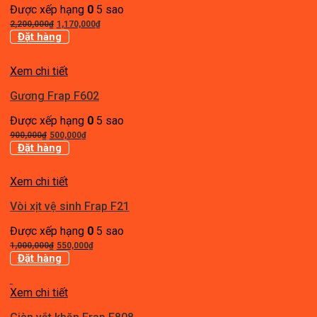
Được xếp hạng
0
5 sao
Giá
Giá
2,200,000
₫
1,170,000
₫
gốc
hiện
Đặt hàng
là:
tại
2,200,000₫.
là:
Xem chi tiết
1,170,000₫.
Gương Frap F602
Được xếp hạng
0
5 sao
Giá
Giá
900,000
₫
500,000
₫
gốc
hiện
Đặt hàng
là:
tại
900,000₫.
là:
Xem chi tiết
500,000₫.
Vòi xịt vệ sinh Frap F21
Được xếp hạng
0
5 sao
Giá
Giá
1,000,000
₫
550,000
₫
gốc
hiện
Đặt hàng
là:
tại
1,000,000₫.
là:
Xem chi tiết
550,000₫.