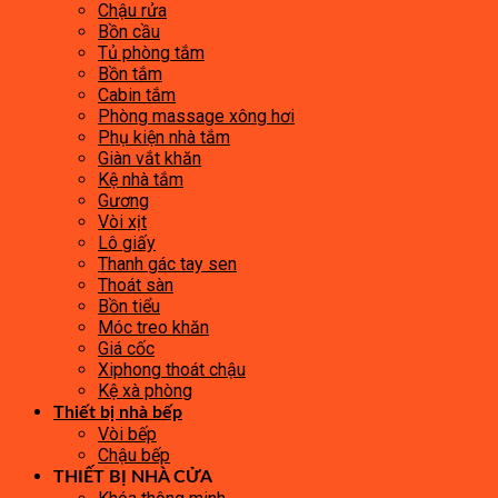
Chậu rửa
Bồn cầu
Tủ phòng tắm
Bồn tắm
Cabin tắm
Phòng massage xông hơi
Phụ kiện nhà tắm
Giàn vắt khăn
Kệ nhà tắm
Gương
Vòi xịt
Lô giấy
Thanh gác tay sen
Thoát sàn
Bồn tiểu
Móc treo khăn
Giá cốc
Xiphong thoát chậu
Kệ xà phòng
Thiết bị nhà bếp
Vòi bếp
Chậu bếp
THIẾT BỊ NHÀ CỬA