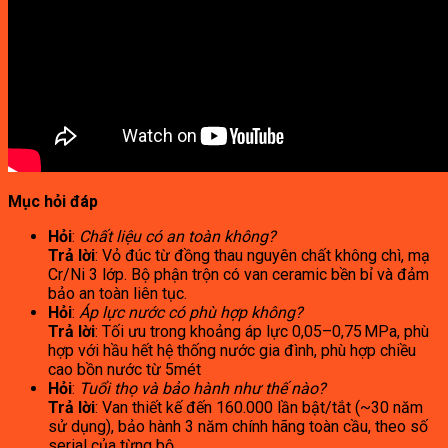
Mục hỏi đáp
Hỏi
:
Chất liệu có an toàn không?
Trả lời
: Vỏ đúc từ đồng thau nguyên chất không chì, mạ
Cr/Ni 3 lớp. Bộ phận trộn có van ceramic bền bỉ và đảm
bảo an toàn liên tục.
Hỏi
:
Áp lực nước có phù hợp không?
Trả lời
: Tối ưu trong khoảng áp lực 0,05–0,75 MPa, phù
hợp với hầu hết hệ thống nước gia đình, phù hợp chiều
cao bồn nước từ 5mét
Hỏi
:
Tuổi thọ và bảo hành như thế nào?
Trả lời
: Van thiết kế đến 160.000 lần bật/tắt (~30 năm
sử dụng), bảo hành 3 năm chính hãng toàn cầu, theo số
serial của từng bộ