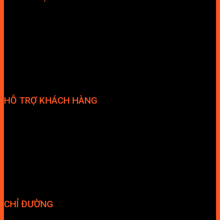
Hợp tác đại lý
Tuyển dụng nhân sự
HỖ TRỢ KHÁCH HÀNG
Phương thức thanh toán
Chính sách bảo hành
Chính sách bảo mật
Vận chuyển và giao nhận
Điều kiện và Thỏa thuận giao dịch
CHỈ ĐƯỜNG