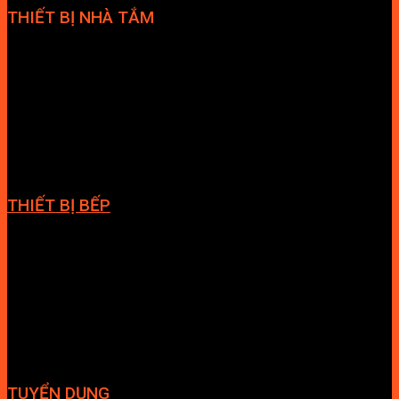
THIẾT BỊ NHÀ TẮM
Bồn cầu
Sen tắm đứng
Bồn tắm
Vòi chậu lavabo
Cabin tắm
Tủ phòng tắm
Phòng massage
Chậu rửa lavabo
Giàn vắt khăn
Phụ kiện phòng tắm
THIẾT BỊ BẾP
Vòi bếp
Chậu bếp
Bếp điện
Hút mùi
TUYỂN DỤNG