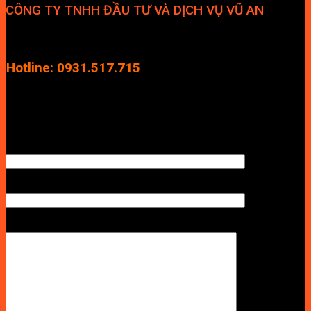
CÔNG TY TNHH ĐẦU TƯ VÀ DỊCH VỤ VŨ AN
Địa chỉ: Tầng 4, Tecco Garden, đường Vũ Lăng, Xã Thanh Trì,
Hà Nội
Hotline: 0931.517.715
Điện thoại: 0246.2929.239
Email: info.vuan@gmail.com
TÊN ANH/CHỊ
SỐ ĐIỆN THOẠI NHẬN BÁO GIÁ
LỜI NHẮN