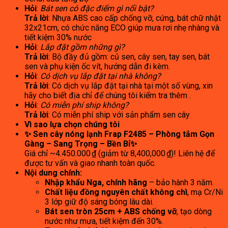
Hỏi
:
Bát sen có đặc điểm gì nổi bật?
Trả lời
: Nhựa ABS cao cấp chống vỡ, cứng, bát chữ nhật
32x21cm, có chức năng ECO giúp mưa rơi nhẹ nhàng và
tiết kiệm 30% nước
Hỏi
:
Lắp đặt gồm những gì?
Trả lời
: Bộ đầy đủ gồm: củ sen, cây sen, tay sen, bát
sen và phụ kiện ốc vít, hướng dẫn đi kèm.
Hỏi
:
Có dịch vụ lắp đặt tại nhà không?
Trả lời
: Có dịch vụ lắp đặt tại nhà tại một số vùng, xin
hãy cho biết địa chỉ để chúng tôi kiểm tra thêm .
Hỏi
:
Có miễn phí ship không?
Trả lời
: Có miễn phí ship với sản phẩm sen cây
Vì sao lựa chọn chúng tôi
✨
Sen cây nóng lạnh Frap F2485 – Phòng tắm Gọn
Gàng – Sang Trọng – Bền Bỉ
✨
Giá chỉ ~4.450.000 ₫ (giảm từ 8,400,000 ₫)! Liên hệ để
được tư vấn và giao nhanh toàn quốc.
Nội dung chính:
Nhập khẩu Nga, chính hãng
– bảo hành 3 năm.
Chất liệu đồng nguyên chất không chì
, mạ Cr/Ni
3 lớp giữ độ sáng bóng lâu dài.
Bát sen tròn 25cm + ABS chống vỡ
, tạo dòng
nước như mưa, tiết kiệm đến 30%.