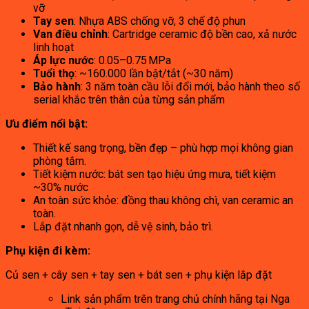
vỡ
Tay sen
: Nhựa ABS chống vỡ, 3 chế độ phun
Van điều chỉnh
: Cartridge ceramic độ bền cao, xả nước
linh hoạt
Áp lực nước
: 0.05–0.75 MPa
Tuổi thọ
: ~160.000 lần bật/tắt (~30 năm)
Bảo hành
: 3 năm toàn cầu lỗi đổi mới, bảo hành theo số
serial khắc trên thân của từng sản phẩm
Ưu điểm nổi bật:
Thiết kế sang trọng, bền đẹp – phù hợp mọi không gian
phòng tắm.
Tiết kiệm nước: bát sen tạo hiệu ứng mưa, tiết kiệm
~30% nước
An toàn sức khỏe: đồng thau không chì, van ceramic an
toàn.
Lắp đặt nhanh gọn, dễ vệ sinh, bảo trì.
Phụ kiện đi kèm:
Củ sen + cây sen + tay sen + bát sen + phụ kiện lắp đặt
Link sản phẩm trên trang chủ chính hãng tại Nga