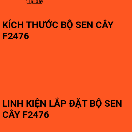
:
Tại đây
KÍCH THƯỚC BỘ SEN CÂY
F2476
LINH KIỆN LẮP ĐẶT BỘ SEN
CÂY F2476