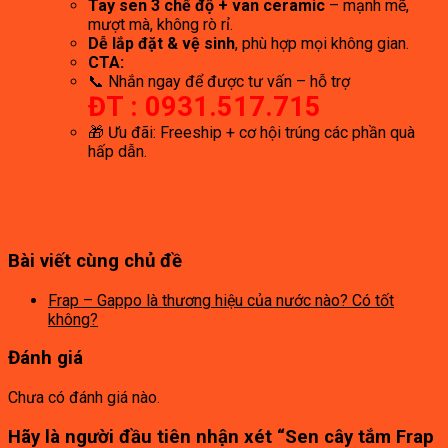
Tay sen 3 chế độ + van ceramic
– mạnh mẽ,
mượt mà, không rò rỉ.
Dễ lắp đặt & vệ sinh
, phù hợp mọi không gian.
CTA:
📞 Nhắn ngay để được tư vấn – hỗ trợ
ĐT : 0931.517.715
🎁 Ưu đãi: Freeship + cơ hội trúng các phần quà
hấp dẫn.
Bài viết cùng chủ đề
Frap – Gappo là thương hiệu của nước nào? Có tốt
không?
Đánh giá
Chưa có đánh giá nào.
Hãy là người đầu tiên nhận xét “Sen cây tắm Frap