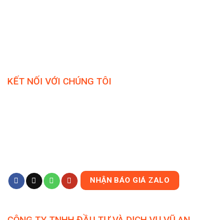
KẾT NỐI VỚI CHÚNG TÔI
NHẬN BÁO GIÁ ZALO
CÔNG TY TNHH ĐẦU TƯ VÀ DỊCH VỤ VŨ AN