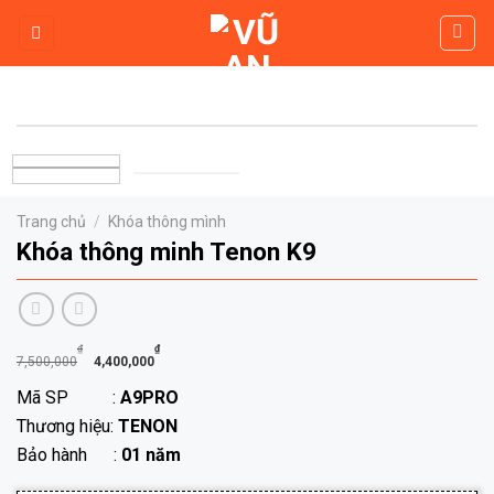
Skip
to
content
Trang chủ
/
Khóa thông mình
Khóa thông minh Tenon K9
Giá
Giá
₫
₫
7,500,000
4,400,000
gốc
hiện
Mã SP :
A9PRO
là:
tại
Thương hiệu:
TENON
7,500,000₫.
là:
Bảo hành :
01 năm
4,400,000₫.