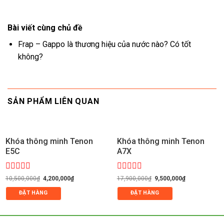
Bài viết cùng chủ đề
Frap – Gappo là thương hiệu của nước nào? Có tốt
không?
SẢN PHẨM LIÊN QUAN
Khóa thông minh Tenon
Khóa thông minh Tenon
E5C
A7X
Được
Giá
Giá
Được
Giá
Giá
10,500,000
₫
4,200,000
₫
17,900,000
₫
9,500,000
₫
gốc
hiện
gốc
hiện
xếp
xếp
là:
tại
là:
tại
hạng
hạng
ĐẶT HÀNG
ĐẶT HÀNG
10,500,000₫.
là:
17,900,000₫.
là:
0
0
4,200,000₫.
9,500,000₫.
5
5
sao
sao