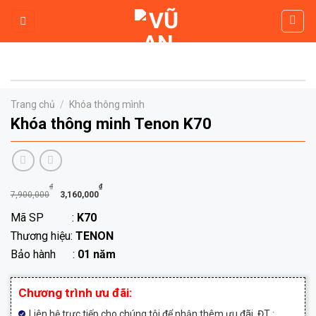
Skip
to
content
Trang chủ
/
Khóa thông mình
Khóa thông minh Tenon K70
Giá
Giá
₫
₫
7,900,000
3,160,000
gốc
hiện
Mã SP :
K70
là:
tại
Thương hiệu:
TENON
7,900,000₫.
là:
Bảo hành :
01 năm
3,160,000₫.
Chương trình ưu đãi:
Liên hệ trực tiếp cho chúng tôi để nhận thêm ưu đãi. ĐT :