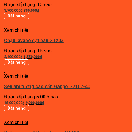
Được xếp hạng
0
5 sao
Giá
Giá
1,700,000
₫
850,000
₫
gốc
hiện
Đặt hàng
là:
tại
1,700,000₫.
là:
Xem chi tiết
850,000₫.
Chậu lavabo đặt bàn GT203
Được xếp hạng
0
5 sao
Giá
Giá
3,100,000
₫
1,550,000
₫
gốc
hiện
Đặt hàng
là:
tại
3,100,000₫.
là:
Xem chi tiết
1,550,000₫.
Sen âm tường cao cấp Gappo G7107-40
Được xếp hạng
5.00
5 sao
Giá
Giá
18,000,000
₫
9,900,000
₫
gốc
hiện
Đặt hàng
là:
tại
18,000,000₫.
là:
Xem chi tiết
9,900,000₫.