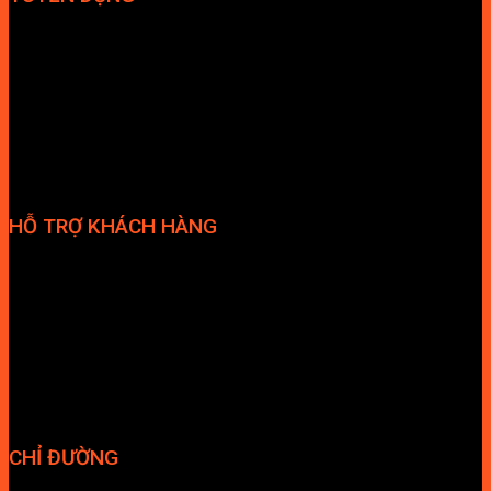
Hợp tác đại lý
Tuyển dụng nhân sự
HỖ TRỢ KHÁCH HÀNG
Phương thức thanh toán
Chính sách bảo hành
Chính sách bảo mật
Vận chuyển và giao nhận
Điều kiện và Thỏa thuận giao dịch
CHỈ ĐƯỜNG