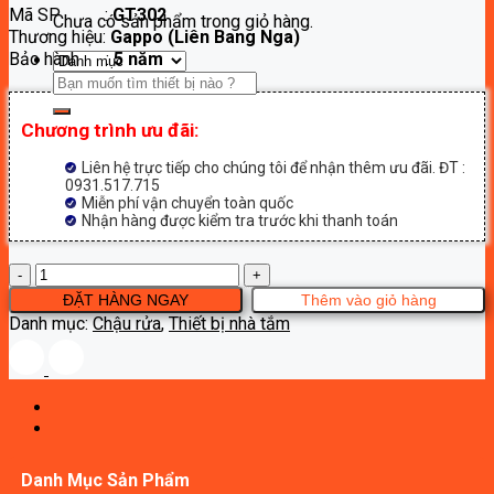
Mã SP :
GT302
là:
tại
Chưa có sản phẩm trong giỏ hàng.
Thương hiệu:
Gappo (Liên Bang Nga)
4,200,000₫.
là:
Bảo hành :
5 năm
2,100,000₫.
Tìm
kiếm:
Chương trình ưu đãi:
Liên hệ trực tiếp cho chúng tôi để nhận thêm ưu đãi. ĐT :
0931.517.715
Miễn phí vận chuyển toàn quốc
Nhận hàng được kiểm tra trước khi thanh toán
Chậu
lavabo
ĐẶT HÀNG NGAY
Thêm vào giỏ hàng
đặt
Danh mục:
Chậu rửa
,
Thiết bị nhà tắm
bàn
Gappo
GT302
số
lượng
Danh Mục Sản Phẩm