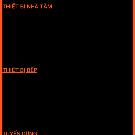
THIẾT BỊ NHÀ TẮM
Bồn cầu
Sen tắm đứng
Bồn tắm
Vòi chậu lavabo
Cabin tắm
Tủ phòng tắm
Phòng massage
Chậu rửa lavabo
Giàn vắt khăn
Phụ kiện phòng tắm
THIẾT BỊ BẾP
Vòi bếp
Chậu bếp
Bếp điện
Hút mùi
TUYỂN DỤNG