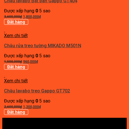
Chậu lavabo đặt bàn Gappo GT404
Được xếp hạng
0
5 sao
Giá
Giá
3,600,000
₫
1,800,000
₫
gốc
hiện
Đặt hàng
là:
tại
3,600,000₫.
là:
Xem chi tiết
1,800,000₫.
Chậu rửa treo tường MIKADO M501N
Được xếp hạng
0
5 sao
Giá
Giá
1,500,000
₫
960,000
₫
gốc
hiện
Đặt hàng
là:
tại
1,500,000₫.
là:
Xem chi tiết
960,000₫.
Chậu lavabo treo Gappo GT702
Được xếp hạng
0
5 sao
Giá
Giá
2,600,000
₫
1,300,000
₫
gốc
hiện
Đặt hàng
là:
tại
2,600,000₫.
là:
1,300,000₫.