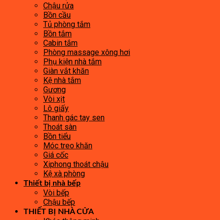
Chậu rửa
Bồn cầu
Tủ phòng tắm
Bồn tắm
Cabin tắm
Phòng massage xông hơi
Phụ kiện nhà tắm
Giàn vắt khăn
Kệ nhà tắm
Gương
Vòi xịt
Lô giấy
Thanh gác tay sen
Thoát sàn
Bồn tiểu
Móc treo khăn
Giá cốc
Xiphong thoát chậu
Kệ xà phòng
Thiết bị nhà bếp
Vòi bếp
Chậu bếp
THIẾT BỊ NHÀ CỬA