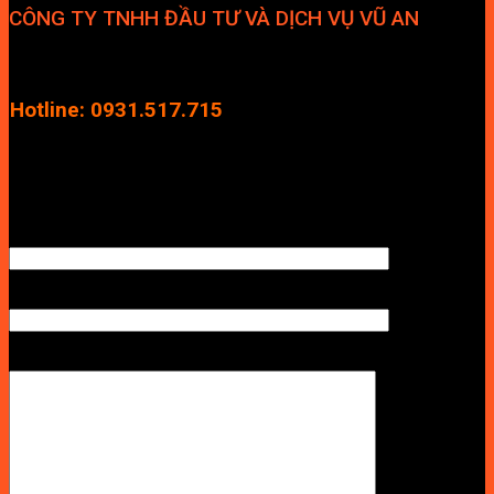
CÔNG TY TNHH ĐẦU TƯ VÀ DỊCH VỤ VŨ AN
Địa chỉ: Tầng 4, Tecco Garden, đường Vũ Lăng, Xã Thanh Trì,
Hà Nội
Hotline: 0931.517.715
Điện thoại: 0246.2929.239
Email: info.vuan@gmail.com
TÊN ANH/CHỊ
SỐ ĐIỆN THOẠI NHẬN BÁO GIÁ
LỜI NHẮN