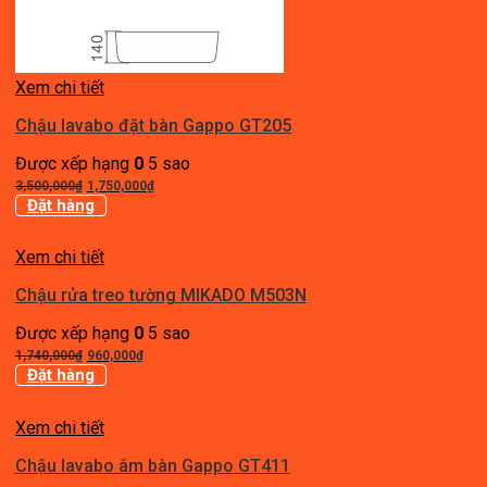
Xem chi tiết
Chậu lavabo đặt bàn Gappo GT205
Được xếp hạng
0
5 sao
Giá
Giá
3,500,000
₫
1,750,000
₫
gốc
hiện
Đặt hàng
là:
tại
3,500,000₫.
là:
Xem chi tiết
1,750,000₫.
Chậu rửa treo tường MIKADO M503N
Được xếp hạng
0
5 sao
Giá
Giá
1,740,000
₫
960,000
₫
gốc
hiện
Đặt hàng
là:
tại
1,740,000₫.
là:
Xem chi tiết
960,000₫.
Chậu lavabo âm bàn Gappo GT411