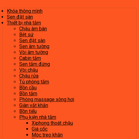
Khóa thông mình
Sen đặt sàn
Thiết bị nhà tắm
Chậu âm bàn
Bệt sứ
Sen đặt sàn
Sen âm tường
Vòi âm tường
Cabin tắm
Sen tắm đứng
Vòi chậu
Chậu rửa
Tủ phòng tắm
Bồn cầu
Bồn tắm
Phòng massage xông hơi
Giàn vắt khăn
Bồn tiểu
Phụ kiện nhà tắm
Xiphong thoát chậu
Giá cốc
Móc treo khăn