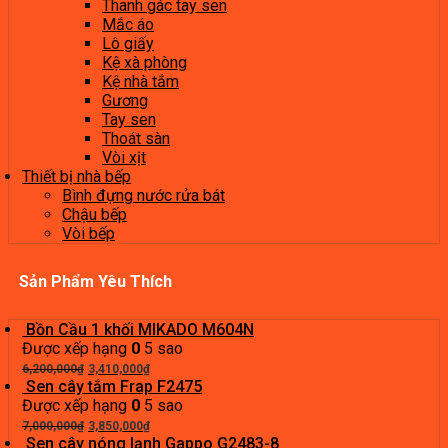
Thanh gác tay sen
Mắc áo
Lô giấy
Kệ xà phòng
Kệ nhà tắm
Gương
Tay sen
Thoát sàn
Vòi xịt
Thiết bị nhà bếp
Bình đựng nước rửa bát
Chậu bếp
Vòi bếp
Sản Phẩm Yêu Thích
Bồn Cầu 1 khối MIKADO M604N
Được xếp hạng
0
5 sao
Giá
Giá
6,200,000
₫
3,410,000
₫
gốc
hiện
Sen cây tắm Frap F2475
là:
tại
Được xếp hạng
0
5 sao
6,200,000₫.
Giá
là:
Giá
7,000,000
₫
3,850,000
₫
gốc
3,410,000₫.
hiện
Sen cây nóng lạnh Gappo G2483-8