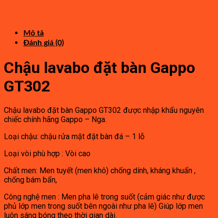
gốc
2,540,000₫.
hiện
là:
tại
4,400,000₫.
là:
2,420,000₫.
Mô tả
Đánh giá (0)
Chậu lavabo đặt bàn Gappo
GT302
Chậu lavabo đặt bàn Gappo GT302 được nhập khẩu nguyên
chiếc chính hãng Gappo – Nga.
Loại chậu: chậu rửa mặt đặt bàn đá – 1 lỗ
Loại vòi phù hợp : Vòi cao
Chất men: Men tuyết (men khô) chống dính, kháng khuẩn ,
chống bám bẩn,
Công nghệ men : Men pha lê trong suốt (cảm giác như được
phủ lớp men trong suốt bên ngoài như pha lê) Giúp lớp men
luôn sáng bóng theo thời gian dài.