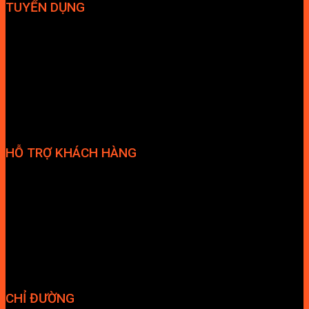
TUYỂN DỤNG
Hợp tác đại lý
Tuyển dụng nhân sự
HỖ TRỢ KHÁCH HÀNG
Phương thức thanh toán
Chính sách bảo hành
Chính sách bảo mật
Vận chuyển và giao nhận
Điều kiện và Thỏa thuận giao dịch
CHỈ ĐƯỜNG