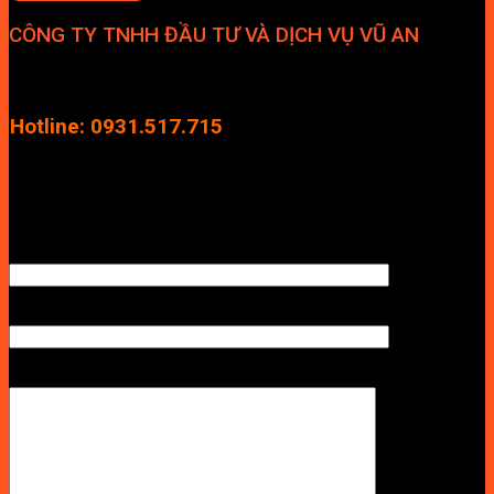
CÔNG TY TNHH ĐẦU TƯ VÀ DỊCH VỤ VŨ AN
Địa chỉ: Tầng 4, Tecco Garden, đường Vũ Lăng, Xã Thanh Trì,
Hà Nội
Hotline: 0931.517.715
Điện thoại: 0246.2929.239
Email: info.vuan@gmail.com
TÊN ANH/CHỊ
SỐ ĐIỆN THOẠI NHẬN BÁO GIÁ
LỜI NHẮN