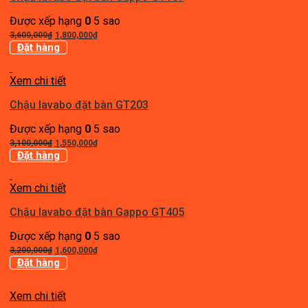
Được xếp hạng
0
5 sao
Giá
Giá
3,600,000
₫
1,800,000
₫
gốc
hiện
Đặt hàng
là:
tại
3,600,000₫.
là:
Xem chi tiết
1,800,000₫.
Chậu lavabo đặt bàn GT203
Được xếp hạng
0
5 sao
Giá
Giá
3,100,000
₫
1,550,000
₫
gốc
hiện
Đặt hàng
là:
tại
3,100,000₫.
là:
Xem chi tiết
1,550,000₫.
Chậu lavabo đặt bàn Gappo GT405
Được xếp hạng
0
5 sao
Giá
Giá
3,200,000
₫
1,600,000
₫
gốc
hiện
Đặt hàng
là:
tại
3,200,000₫.
là:
Xem chi tiết
1,600,000₫.