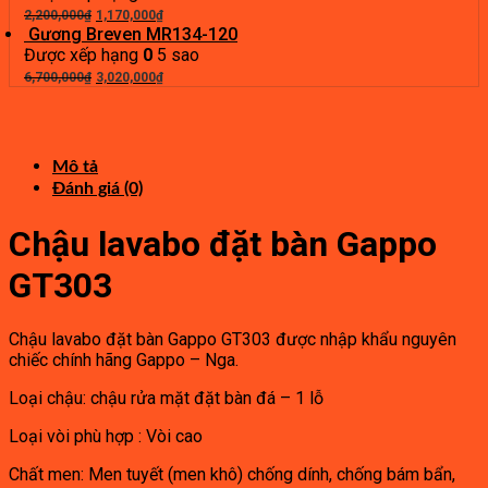
6,200,000₫.
Giá
là:
Giá
2,200,000
₫
1,170,000
₫
gốc
3,410,000₫.
hiện
Gương Breven MR134-120
là:
tại
Được xếp hạng
0
5 sao
2,200,000₫.
Giá
là:
Giá
6,700,000
₫
3,020,000
₫
gốc
1,170,000₫.
hiện
là:
tại
6,700,000₫.
là:
3,020,000₫.
Mô tả
Đánh giá (0)
Chậu lavabo đặt bàn Gappo
GT303
Chậu lavabo đặt bàn Gappo GT303 được nhập khẩu nguyên
chiếc chính hãng Gappo – Nga.
Loại chậu: chậu rửa mặt đặt bàn đá – 1 lỗ
Loại vòi phù hợp : Vòi cao
Chất men: Men tuyết (men khô) chống dính, chống bám bẩn,