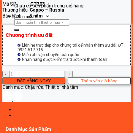
Mã SP :
GT303
là:
tại
Chưa có sản phẩm trong giỏ hàng.
Thương hiệu:
Gappo – Russia
4,200,000₫.
là:
Bảo hành :
5 năm
2,100,000₫.
Tìm
kiếm:
Chương trình ưu đãi:
Liên hệ trực tiếp cho chúng tôi để nhận thêm ưu đãi. ĐT :
0931.517.715
Miễn phí vận chuyển toàn quốc
Nhận hàng được kiểm tra trước khi thanh toán
Chậu
lavabo
ĐẶT HÀNG NGAY
Thêm vào giỏ hàng
đặt
Danh mục:
Chậu rửa
,
Thiết bị nhà tắm
bàn
Gappo
GT303
số
lượng
Danh Mục Sản Phẩm