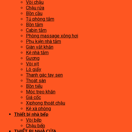
Vòi chậu
Chậu rửa
Bồn cầu
Tủ phòng tắm
Bồn tắm
Cabin tắm
Phòng massage xông hơi
Phụ kiện nhà tắm
Giàn vắt khăn
Kệ nhà tắm
Gương
Vòi xịt
Lô giấy
Thanh gác tay sen
Thoát sàn
Bồn tiểu
Móc treo khăn
Giá cốc
Xiphong thoát chậu
Kệ xà phòng
Thiết bị nhà bếp
Vòi bếp
Chậu bếp
THIẾT BỊ NHÀ CỬA