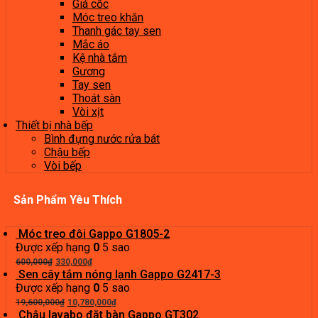
Giá cốc
Móc treo khăn
Thanh gác tay sen
Mắc áo
Kệ nhà tắm
Gương
Tay sen
Thoát sàn
Vòi xịt
Thiết bị nhà bếp
Bình đựng nước rửa bát
Chậu bếp
Vòi bếp
Sản Phẩm Yêu Thích
Móc treo đôi Gappo G1805-2
Được xếp hạng
0
5 sao
Giá
Giá
600,000
₫
330,000
₫
gốc
hiện
Sen cây tắm nóng lạnh Gappo G2417-3
là:
tại
Được xếp hạng
0
5 sao
600,000₫.
Giá
là:
Giá
19,600,000
₫
10,780,000
₫
gốc
330,000₫.
hiện
Chậu lavabo đặt bàn Gappo GT302