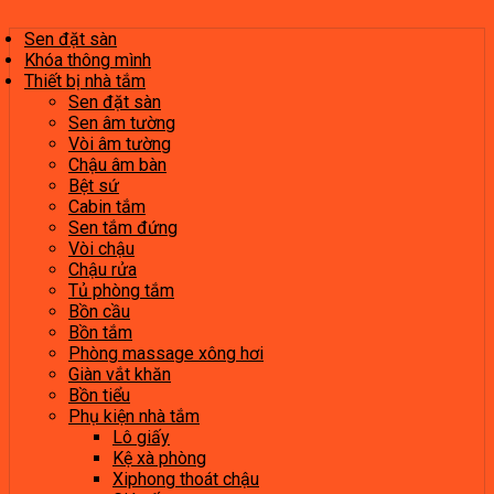
Sen đặt sàn
Khóa thông mình
Thiết bị nhà tắm
Sen đặt sàn
Sen âm tường
Vòi âm tường
Chậu âm bàn
Bệt sứ
Cabin tắm
Sen tắm đứng
Vòi chậu
Chậu rửa
Tủ phòng tắm
Bồn cầu
Bồn tắm
Phòng massage xông hơi
Giàn vắt khăn
Bồn tiểu
Phụ kiện nhà tắm
Lô giấy
Kệ xà phòng
Xiphong thoát chậu