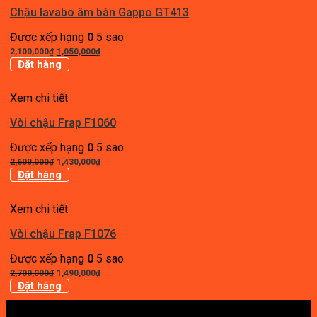
Chậu lavabo âm bàn Gappo GT413
Được xếp hạng
0
5 sao
Giá
Giá
2,100,000
₫
1,050,000
₫
gốc
hiện
Đặt hàng
là:
tại
2,100,000₫.
là:
Xem chi tiết
1,050,000₫.
Vòi chậu Frap F1060
Được xếp hạng
0
5 sao
Giá
Giá
2,600,000
₫
1,430,000
₫
gốc
hiện
Đặt hàng
là:
tại
2,600,000₫.
là:
Xem chi tiết
1,430,000₫.
Vòi chậu Frap F1076
Được xếp hạng
0
5 sao
Giá
Giá
2,700,000
₫
1,490,000
₫
gốc
hiện
Đặt hàng
là:
tại
2,700,000₫.
là: