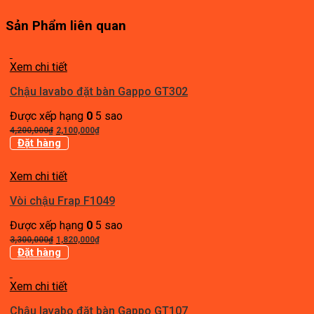
Sản Phẩm liên quan
Xem chi tiết
Chậu lavabo đặt bàn Gappo GT302
Được xếp hạng
0
5 sao
Giá
Giá
4,200,000
₫
2,100,000
₫
gốc
hiện
Đặt hàng
là:
tại
4,200,000₫.
là:
Xem chi tiết
2,100,000₫.
Vòi chậu Frap F1049
Được xếp hạng
0
5 sao
Giá
Giá
3,300,000
₫
1,820,000
₫
gốc
hiện
Đặt hàng
là:
tại
3,300,000₫.
là:
Xem chi tiết
1,820,000₫.
Chậu lavabo đặt bàn Gappo GT107