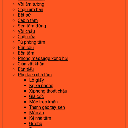
Vòi âm tường
Chậu âm bàn
Bệt sứ
Cabin tắm
Sen tắm đứng
Vòi chậu
Chậu rửa
Tủ phòng tắm
Bồn cầu
Bồn tắm
Phòng massage xông hơi
Giàn vắt khăn
Bồn tiểu
Phụ kiện nhà tắm
Lô giấy
Kệ xà phòng
Xiphong thoát chậu
Giá cốc
Móc treo khăn
Thanh gác tay sen
Mắc áo
Kệ nhà tắm
Gương