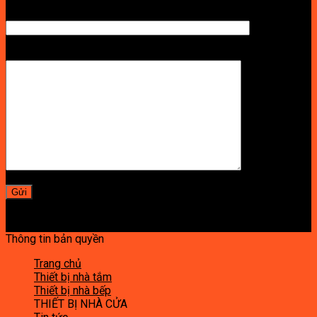
SỐ ĐIỆN THOẠI NHẬN BÁO GIÁ
LỜI NHẮN
Thông tin bản quyền
Trang chủ
Thiết bị nhà tắm
Thiết bị nhà bếp
THIẾT BỊ NHÀ CỬA