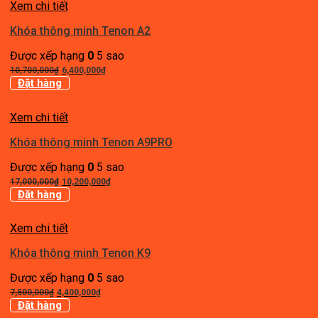
Xem chi tiết
3,160,000₫.
Khóa thông minh Tenon A2
Được xếp hạng
0
5 sao
Giá
Giá
10,700,000
₫
6,400,000
₫
gốc
hiện
Đặt hàng
là:
tại
10,700,000₫.
là:
Xem chi tiết
6,400,000₫.
Khóa thông minh Tenon A9PRO
Được xếp hạng
0
5 sao
Giá
Giá
17,000,000
₫
10,200,000
₫
gốc
hiện
Đặt hàng
là:
tại
17,000,000₫.
là:
Xem chi tiết
10,200,000₫.
Khóa thông minh Tenon K9
Được xếp hạng
0
5 sao
Giá
Giá
7,500,000
₫
4,400,000
₫
gốc
hiện
Đặt hàng
là:
tại