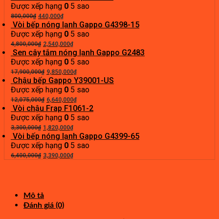
là:
tại
Được xếp hạng
0
5 sao
Giá
2,900,000₫.
Giá
là:
800,000
₫
440,000
₫
gốc
hiện
1,450,000₫.
Vòi bếp nóng lạnh Gappo G4398-15
là:
tại
Được xếp hạng
0
5 sao
800,000₫.
Giá
là:
Giá
4,800,000
₫
2,540,000
₫
gốc
440,000₫.
hiện
Sen cây tắm nóng lạnh Gappo G2483
là:
tại
Được xếp hạng
0
5 sao
4,800,000₫.
Giá
là:
Giá
17,900,000
₫
9,850,000
₫
gốc
2,540,000₫.
hiện
Chậu bếp Gappo Y39001-US
là:
tại
Được xếp hạng
0
5 sao
17,900,000₫.
Giá
là:
Giá
12,075,000
₫
6,640,000
₫
gốc
9,850,000₫.
hiện
Vòi chậu Frap F1061-2
là:
tại
Được xếp hạng
0
5 sao
Giá
12,075,000₫.
Giá
là:
3,300,000
₫
1,820,000
₫
gốc
hiện
6,640,000₫.
Vòi bếp nóng lạnh Gappo G4399-65
là:
tại
Được xếp hạng
0
5 sao
3,300,000₫.
Giá
là:
Giá
6,400,000
₫
3,390,000
₫
gốc
1,820,000₫.
hiện
là:
tại
6,400,000₫.
là:
3,390,000₫.
Mô tả
Đánh giá (0)