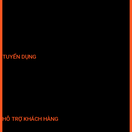
Vòi bếp
Chậu bếp
Bếp điện
Hút mùi
TUYỂN DỤNG
Hợp tác đại lý
Tuyển dụng nhân sự
HỖ TRỢ KHÁCH HÀNG
Phương thức thanh toán