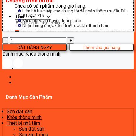
Chương trình ưu đãi:
Chưa có sản phẩm trong giỏ hàng.
Liên hệ trực tiếp cho chúng tôi để nhận thêm ưu đãi. ĐT :
0931.517.715
Miễn phí vận chuyển toàn quốc
Tìm
Nhận hàng được kiểm tra trước khi thanh toán
kiếm:
Khóa
thông
ĐẶT HÀNG NGAY
Thêm vào giỏ hàng
minh
Danh mục:
Khóa thông mình
Tenon
A7X
số
lượng
Danh Mục Sản Phẩm
Sen đặt sàn
Khóa thông mình
Thiết bị nhà tắm
Sen đặt sàn
Sen âm tường