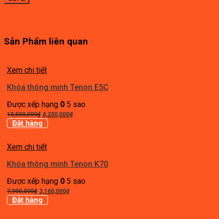
Sản Phẩm liên quan
Xem chi tiết
Khóa thông minh Tenon E5C
Được xếp hạng
0
5 sao
Giá
Giá
10,500,000
₫
4,200,000
₫
gốc
hiện
Đặt hàng
là:
tại
10,500,000₫.
là:
Xem chi tiết
4,200,000₫.
Khóa thông minh Tenon K70
Được xếp hạng
0
5 sao
Giá
Giá
7,900,000
₫
3,160,000
₫
gốc
hiện
Đặt hàng
là:
tại
7,900,000₫.
là: