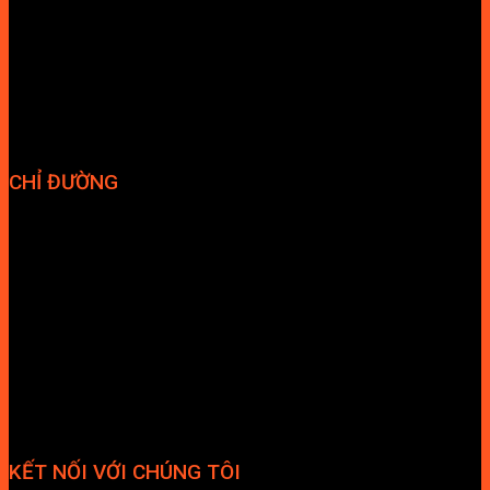
Chính sách bảo hành
Chính sách bảo mật
Vận chuyển và giao nhận
Điều kiện và Thỏa thuận giao dịch
CHỈ ĐƯỜNG
KẾT NỐI VỚI CHÚNG TÔI