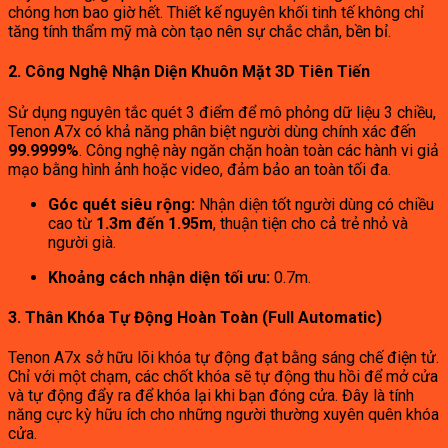
chóng hơn bao giờ hết. Thiết kế nguyên khối tinh tế không chỉ
tăng tính thẩm mỹ mà còn tạo nên sự chắc chắn, bền bỉ.
2. Công Nghệ Nhận Diện Khuôn Mặt 3D Tiên Tiến
Sử dụng nguyên tắc quét 3 điểm để mô phỏng dữ liệu 3 chiều,
Tenon A7x có khả năng phân biệt người dùng chính xác đến
99.9999%
. Công nghệ này ngăn chặn hoàn toàn các hành vi giả
mạo bằng hình ảnh hoặc video, đảm bảo an toàn tối đa.
Góc quét siêu rộng:
Nhận diện tốt người dùng có chiều
cao từ
1.3m đến 1.95m
, thuận tiện cho cả trẻ nhỏ và
người già.
Khoảng cách nhận diện tối ưu:
0.7m.
3. Thân Khóa Tự Động Hoàn Toàn (Full Automatic)
Tenon A7x sở hữu lõi khóa tự động đạt bằng sáng chế điện tử.
Chỉ với một chạm, các chốt khóa sẽ tự động thu hồi để mở cửa
và tự động đẩy ra để khóa lại khi bạn đóng cửa. Đây là tính
năng cực kỳ hữu ích cho những người thường xuyên quên khóa
cửa.