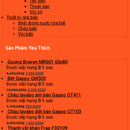
Tay sen
Thoát sàn
Vòi xịt
Thiết bị nhà bếp
Bình đựng nước rửa bát
Chậu bếp
Vòi bếp
Sản Phẩm Yêu Thích
Gương Breven MR601 60x80
Được xếp hạng
0
5 sao
Giá
Giá
6,400,000
₫
2,560,000
₫
gốc
hiện
Bệt Gappo GM505
là:
tại
Được xếp hạng
0
5 sao
6,400,000₫.
Giá
là:
Giá
10,000,000
₫
6,000,000
₫
gốc
2,560,000₫.
hiện
Chậu lavabo âm bàn Gappo GT411
là:
tại
Được xếp hạng
0
5 sao
Giá
10,000,000₫.
Giá
là:
1,700,000
₫
850,000
₫
gốc
hiện
6,000,000₫.
Chậu lavabo đặt bàn Gappo GT103
là:
tại
Được xếp hạng
0
5 sao
1,700,000₫.
Giá
là:
Giá
2,900,000
₫
1,450,000
₫
gốc
850,000₫.
hiện
Thanh vắt khăn Frap F30109