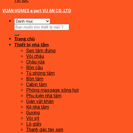
Tin tức
VUAN HOMES a part VU AN CO.,LTD
Tìm
kiếm:
Trang chủ
Thiết bị nhà tắm
Sen tắm đứng
Vòi chậu
Chậu rửa
Bồn cầu
Tủ phòng tắm
Bồn tắm
Cabin tắm
Phòng massage xông hơi
Phụ kiện nhà tắm
Giàn vắt khăn
Kệ nhà tắm
Gương
Vòi xịt
Lô giấy
Thanh gác tay sen