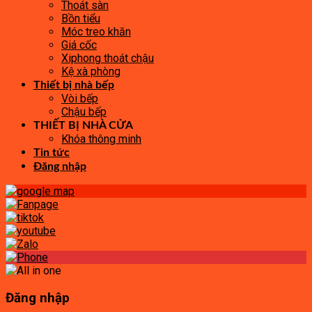
Thoát sàn
Bồn tiểu
Móc treo khăn
Giá cốc
Xiphong thoát chậu
Kệ xà phòng
Thiết bị nhà bếp
Vòi bếp
Chậu bếp
THIẾT BỊ NHÀ CỬA
Khóa thông minh
Tin tức
Đăng nhập
Đăng nhập