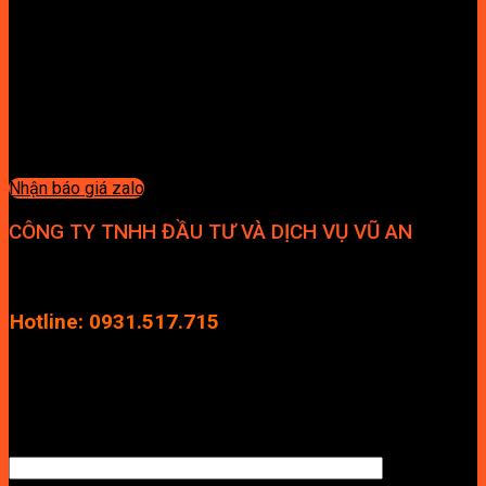
Nhận báo giá zalo
CÔNG TY TNHH ĐẦU TƯ VÀ DỊCH VỤ VŨ AN
Địa chỉ: Tầng 4, Tecco Garden, đường Vũ Lăng, Xã Thanh Trì,
Hà Nội
Hotline: 0931.517.715
Điện thoại: 0246.2929.239
Email: info.vuan@gmail.com
TÊN ANH/CHỊ