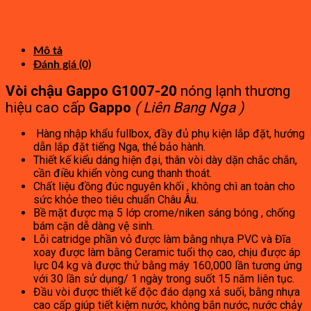
gốc
hiện
6,640,000₫.
là:
tại
9,000,000₫.
là:
4,950,000₫.
Mô tả
Đánh giá (0)
Vòi chậu Gappo G1007-20
nóng lạnh thương
hiệu cao cấp
Gappo
( Liên Bang Nga )
Hàng nhập khẩu fullbox, đầy đủ phụ kiện lắp đặt, hướng
dẫn lắp đặt tiếng Nga, thẻ bảo hành.
Thiết kế kiểu dáng hiện đại, thân vòi dày dặn chắc chắn,
cần điều khiển vòng cung thanh thoát.
Chất liệu đồng đúc nguyên khối , không chì an toàn cho
sức khỏe theo tiêu chuẩn Châu Âu.
Bề mặt được mạ 5 lớp crome/niken sáng bóng , chống
bám cặn dễ dàng vệ sinh.
Lõi catridge phần vỏ được làm bằng nhựa PVC và Đĩa
xoay được làm bằng Ceramic tuổi thọ cao, chịu được áp
lực 04 kg và được thử bằng máy 160,000 lần tương ứng
với 30 lần sử dụng/ 1 ngày trong suốt 15 năm liên tục.
Đầu vòi được thiết kế độc đáo dạng xả suối, bằng nhựa
cao cấp giúp tiết kiệm nước, không bắn nước, nước chảy