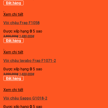
gốc
hiện
Đặt hàng
là:
tại
4,600,000₫.
là:
Xem chi tiết
2,530,000₫.
Vòi chậu Frap F1058
Được xếp hạng
0
5 sao
Giá
Giá
2,800,000
₫
1,480,000
₫
gốc
hiện
Đặt hàng
là:
tại
2,800,000₫.
là:
Xem chi tiết
1,480,000₫.
Vòi chậu lavabo Frap F1071-2
Được xếp hạng
0
5 sao
Giá
Giá
3,000,000
₫
1,650,000
₫
gốc
hiện
Đặt hàng
là:
tại
3,000,000₫.
là:
Xem chi tiết
1,650,000₫.
Vòi chậu Gappo G1018-2
Được xếp hạng
0
5 sao