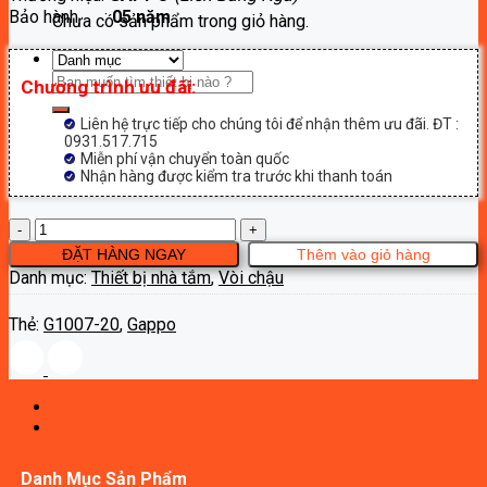
Bảo hành :
05 năm
2,420,000₫.
Chưa có sản phẩm trong giỏ hàng.
Tìm
Chương trình ưu đãi:
kiếm:
Liên hệ trực tiếp cho chúng tôi để nhận thêm ưu đãi. ĐT :
0931.517.715
Miễn phí vận chuyển toàn quốc
Nhận hàng được kiểm tra trước khi thanh toán
Vòi
chậu
ĐẶT HÀNG NGAY
Thêm vào giỏ hàng
Gappo
Danh mục:
Thiết bị nhà tắm
,
Vòi chậu
G1007-
20
Thẻ:
G1007-20
,
Gappo
số
lượng
Danh Mục Sản Phẩm