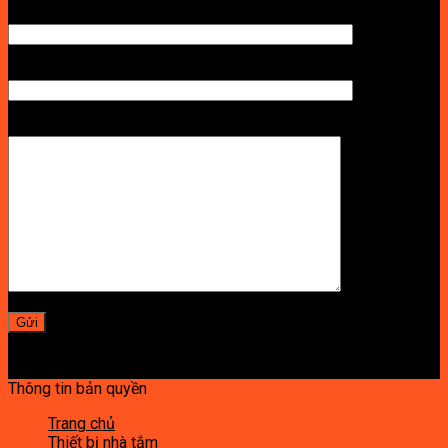
TÊN ANH/CHỊ
SỐ ĐIỆN THOẠI NHẬN BÁO GIÁ
LỜI NHẮN
Thông tin bản quyền
Trang chủ
Thiết bị nhà tắm