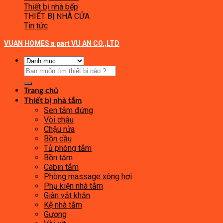
Thiết bị nhà bếp
THIẾT BỊ NHÀ CỬA
Tin tức
VUAN HOMES a part VU AN CO.,LTD
Tìm
kiếm:
Trang chủ
Thiết bị nhà tắm
Sen tắm đứng
Vòi chậu
Chậu rửa
Bồn cầu
Tủ phòng tắm
Bồn tắm
Cabin tắm
Phòng massage xông hơi
Phụ kiện nhà tắm
Giàn vắt khăn
Kệ nhà tắm
Gương