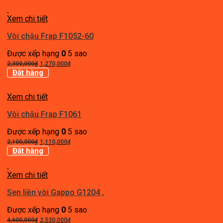
là:
tại
2,600,000₫.
là:
Xem chi tiết
1,430,000₫.
Vòi chậu Frap F1052-60
Được xếp hạng
0
5 sao
Giá
Giá
2,300,000
₫
1,270,000
₫
gốc
hiện
Đặt hàng
là:
tại
2,300,000₫.
là:
Xem chi tiết
1,270,000₫.
Vòi chậu Frap F1061
Được xếp hạng
0
5 sao
Giá
Giá
2,100,000
₫
1,110,000
₫
gốc
hiện
Đặt hàng
là:
tại
2,100,000₫.
là:
Xem chi tiết
1,110,000₫.
Sen liền vòi Gappo G1204 ,
Được xếp hạng
0
5 sao
Giá
Giá
4,600,000
₫
2,530,000
₫