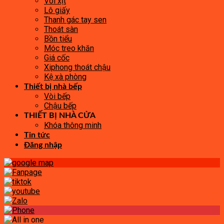
Vòi xịt
Lô giấy
Thanh gác tay sen
Thoát sàn
Bồn tiểu
Móc treo khăn
Giá cốc
Xiphong thoát chậu
Kệ xà phòng
Thiết bị nhà bếp
Vòi bếp
Chậu bếp
THIẾT BỊ NHÀ CỬA
Khóa thông minh
Tin tức
Đăng nhập