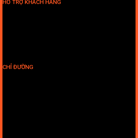
HỖ TRỢ KHÁCH HÀNG
Phương thức thanh toán
Chính sách bảo hành
Chính sách bảo mật
Vận chuyển và giao nhận
Điều kiện và Thỏa thuận giao dịch
CHỈ ĐƯỜNG