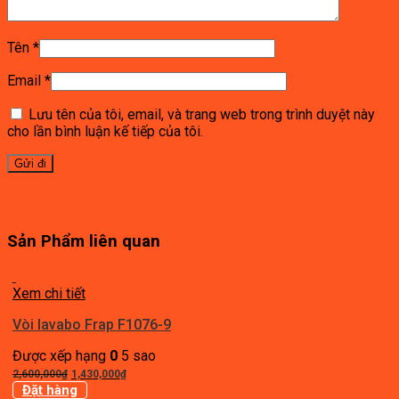
Tên
*
Email
*
Lưu tên của tôi, email, và trang web trong trình duyệt này
cho lần bình luận kế tiếp của tôi.
Sản Phẩm liên quan
Xem chi tiết
Vòi lavabo Frap F1076-9
Được xếp hạng
0
5 sao
Giá
Giá
2,600,000
₫
1,430,000
₫
gốc
hiện
Đặt hàng