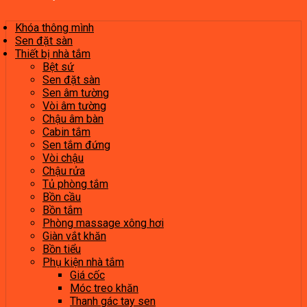
Khóa thông mình
Sen đặt sàn
Thiết bị nhà tắm
Bệt sứ
Sen đặt sàn
Sen âm tường
Vòi âm tường
Chậu âm bàn
Cabin tắm
Sen tắm đứng
Vòi chậu
Chậu rửa
Tủ phòng tắm
Bồn cầu
Bồn tắm
Phòng massage xông hơi
Giàn vắt khăn
Bồn tiểu
Phụ kiện nhà tắm
Giá cốc
Móc treo khăn
Thanh gác tay sen