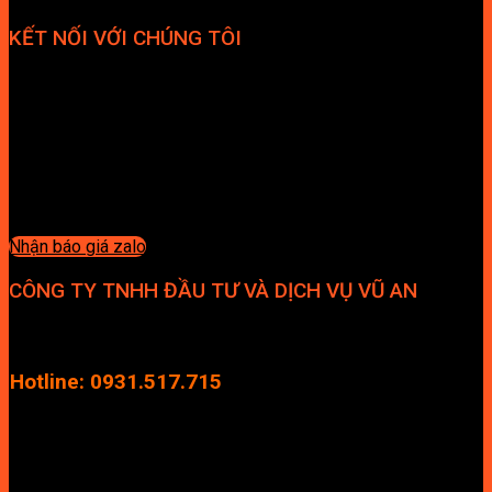
KẾT NỐI VỚI CHÚNG TÔI
Nhận báo giá zalo
CÔNG TY TNHH ĐẦU TƯ VÀ DỊCH VỤ VŨ AN
Địa chỉ: Tầng 4, Tecco Garden, đường Vũ Lăng, Xã Thanh Trì,
Hà Nội
Hotline: 0931.517.715
Điện thoại: 0246.2929.239
Email: info.vuan@gmail.com