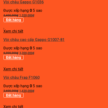
Vòi chậu Gappo G1036
Được xếp hạng
0
5 sao
Giá
Giá
2,400,000
₫
1,320,000
₫
gốc
hiện
Đặt hàng
là:
tại
2,400,000₫.
là:
Xem chi tiết
1,320,000₫.
Vòi chậu cao cấp Gappo G1007-81
Được xếp hạng
0
5 sao
Giá
Giá
6,000,000
₫
3,300,000
₫
gốc
hiện
Đặt hàng
là:
tại
6,000,000₫.
là:
Xem chi tiết
3,300,000₫.
Vòi chậu Frap F1060
Được xếp hạng
0
5 sao
Giá
Giá
2,600,000
₫
1,430,000
₫
gốc
hiện
Đặt hàng
là:
tại
2,600,000₫.
là:
Xem chi tiết