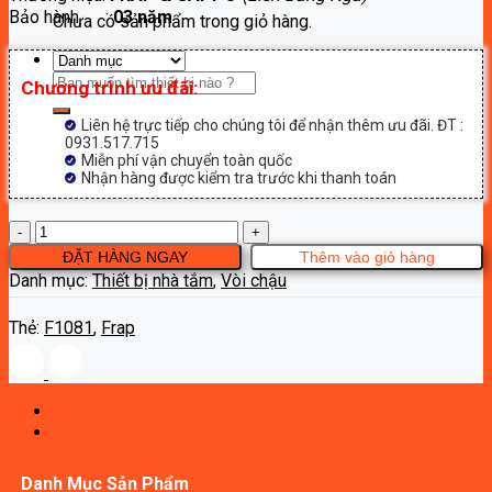
Bảo hành :
03 năm
1,210,000₫.
Chưa có sản phẩm trong giỏ hàng.
Tìm
Chương trình ưu đãi:
kiếm:
Liên hệ trực tiếp cho chúng tôi để nhận thêm ưu đãi. ĐT :
0931.517.715
Miễn phí vận chuyển toàn quốc
Nhận hàng được kiểm tra trước khi thanh toán
Vòi
chậu
ĐẶT HÀNG NGAY
Thêm vào giỏ hàng
Frap
Danh mục:
Thiết bị nhà tắm
,
Vòi chậu
F1081
số
Thẻ:
F1081
,
Frap
lượng
Danh Mục Sản Phẩm