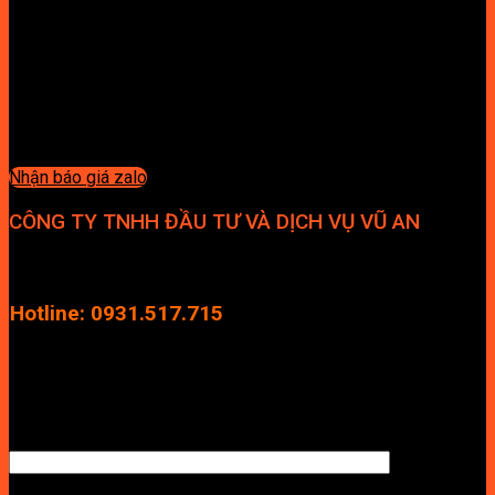
Nhận báo giá zalo
CÔNG TY TNHH ĐẦU TƯ VÀ DỊCH VỤ VŨ AN
Địa chỉ: Tầng 4, Tecco Garden, đường Vũ Lăng, Xã Thanh Trì,
Hà Nội
Hotline: 0931.517.715
Điện thoại: 0246.2929.239
Email: info.vuan@gmail.com
TÊN ANH/CHỊ