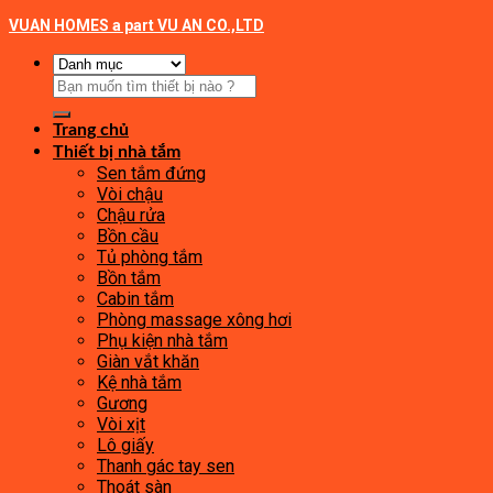
VUAN HOMES a part VU AN CO.,LTD
Tìm
kiếm:
Trang chủ
Thiết bị nhà tắm
Sen tắm đứng
Vòi chậu
Chậu rửa
Bồn cầu
Tủ phòng tắm
Bồn tắm
Cabin tắm
Phòng massage xông hơi
Phụ kiện nhà tắm
Giàn vắt khăn
Kệ nhà tắm
Gương
Vòi xịt
Lô giấy
Thanh gác tay sen
Thoát sàn