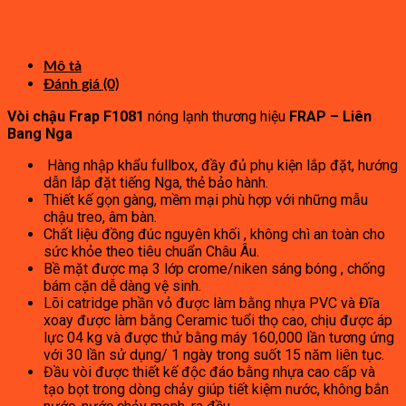
gốc
1,320,000₫.
hiện
là:
tại
7,600,000₫.
là:
4,180,000₫.
Mô tả
Đánh giá (0)
Vòi chậu Frap F1081
nóng lạnh thương hiệu
FRAP – Liên
Bang Nga
Hàng nhập khẩu fullbox, đầy đủ phụ kiện lắp đặt, hướng
dẫn lắp đặt tiếng Nga, thẻ bảo hành.
Thiết kế gọn gàng, mềm mại phù hợp với những mẫu
chậu treo, âm bàn.
Chất liệu đồng đúc nguyên khối , không chì an toàn cho
sức khỏe theo tiêu chuẩn Châu Âu.
Bề mặt được mạ 3 lớp crome/niken sáng bóng , chống
bám cặn dễ dàng vệ sinh.
Lõi catridge phần vỏ được làm bằng nhựa PVC và Đĩa
xoay được làm bằng Ceramic tuổi thọ cao, chịu được áp
lực 04 kg và được thử bằng máy 160,000 lần tương ứng
với 30 lần sử dụng/ 1 ngày trong suốt 15 năm liên tục.
Đầu vòi được thiết kế độc đáo bằng nhựa cao cấp và
tạo bọt trong dòng chảy giúp tiết kiệm nước, không bắn