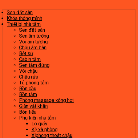
Sen đặt sàn
Khóa thông mình
Thiết bị nhà tắm
Sen đặt sàn
Sen âm tường
Vòi âm tường
Chậu âm bàn
Bệt sứ
Cabin tắm
Sen tắm đứng
Vòi chậu
Chậu rửa
Tủ phòng tắm
Bồn cầu
Bồn tắm
Phòng massage xông hơi
Giàn vắt khăn
Bồn tiểu
Phụ kiện nhà tắm
Lô giấy
Kệ xà phòng
Xiphong thoát chậu