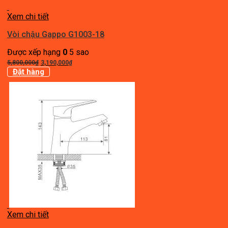
Xem chi tiết
Vòi chậu Gappo G1003-18
Được xếp hạng
0
5 sao
Giá
Giá
5,800,000
₫
3,190,000
₫
gốc
hiện
Đặt hàng
là:
tại
5,800,000₫.
là:
3,190,000₫.
Xem chi tiết