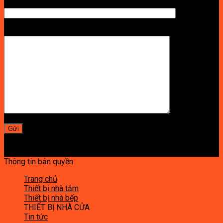
SỐ ĐIỆN THOẠI NHẬN BÁO GIÁ
LỜI NHẮN
Thông tin bản quyền
Trang chủ
Thiết bị nhà tắm
Thiết bị nhà bếp
THIẾT BỊ NHÀ CỬA
Tin tức