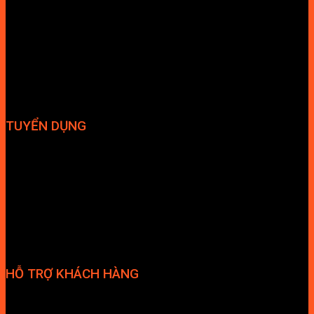
Vòi bếp
Chậu bếp
Bếp điện
Hút mùi
TUYỂN DỤNG
Hợp tác đại lý
Tuyển dụng nhân sự
HỖ TRỢ KHÁCH HÀNG
Phương thức thanh toán