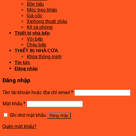
Bồn tiểu
Móc treo khăn
Giá cốc
Xiphong thoát chậu
Kệ xà phòng
Thiết bị nhà bếp
Vòi bếp
Chậu bếp
THIẾT BỊ NHÀ CỬA
Khóa thông minh
Tin tức
Đăng nhập
Đăng nhập
Tên tài khoản hoặc địa chỉ email
*
Mật khẩu
*
Ghi nhớ mật khẩu
Đăng nhập
Quên mật khẩu?