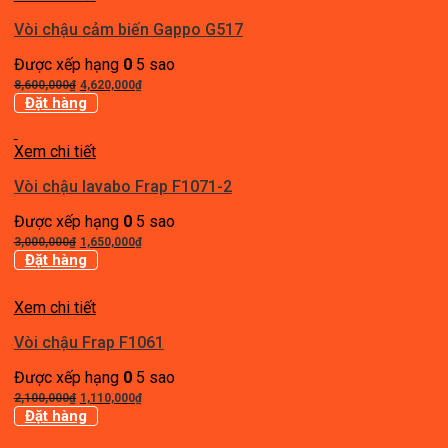
1,430,000₫.
Vòi chậu cảm biến Gappo G517
Được xếp hạng
0
5 sao
Giá
Giá
8,600,000
₫
4,620,000
₫
gốc
hiện
Đặt hàng
là:
tại
8,600,000₫.
là:
Xem chi tiết
4,620,000₫.
Vòi chậu lavabo Frap F1071-2
Được xếp hạng
0
5 sao
Giá
Giá
3,000,000
₫
1,650,000
₫
gốc
hiện
Đặt hàng
là:
tại
3,000,000₫.
là:
Xem chi tiết
1,650,000₫.
Vòi chậu Frap F1061
Được xếp hạng
0
5 sao
Giá
Giá
2,100,000
₫
1,110,000
₫
gốc
hiện
Đặt hàng
là:
tại