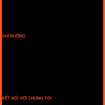
Chính sách bảo hành
Chính sách bảo mật
Vận chuyển và giao nhận
Điều kiện và Thỏa thuận giao dịch
CHỈ ĐƯỜNG
KẾT NỐI VỚI CHÚNG TÔI