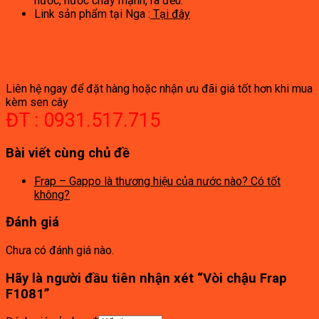
nước, nước chảy mạnh, ra đều.
Link sản phẩm tại Nga :
Tại đây
Liên hệ ngay để đặt hàng hoặc nhận ưu đãi giá tốt hơn khi mua
kèm sen cây
ĐT : 0931.517.715
Bài viết cùng chủ đề
Frap – Gappo là thương hiệu của nước nào? Có tốt
không?
Đánh giá
Chưa có đánh giá nào.
Hãy là người đầu tiên nhận xét “Vòi chậu Frap
F1081”