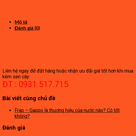
gốc
hiện
5,040,000₫.
là:
tại
1,700,000₫.
là:
940,000₫.
Mô tả
Đánh giá (0)
Liên hệ ngay để đặt hàng hoặc nhận ưu đãi giá tốt hơn khi mua
kèm sen cây
ĐT : 0931.517.715
Bài viết cùng chủ đề
Frap – Gappo là thương hiệu của nước nào? Có tốt
không?
Đánh giá