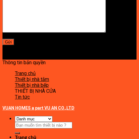
Thông tin bản quyền
Trang chủ
Thiết bị nhà tắm
Thiết bị nhà bếp
THIẾT BỊ NHÀ CỬA
Tin tức
VUAN HOMES a part VU AN CO.,LTD
Tìm
kiếm:
Trang chủ