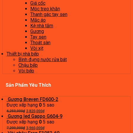
Giá cốc
Móc treo khăn
Thanh gác tay sen
Mắc áo
Kệ nhà tắm
Gương
Tay sen
Thoát sàn
Vòi xịt
Thiết bị nhà bếp
Bình đựng nước rửa bát
Chậu bếp
Vòi bếp
Sản Phẩm Yêu Thích
Gương Breven FD600-2
Được xếp hạng
0
5 sao
Giá
Giá
6,250,000
₫
2,820,000
₫
gốc
hiện
Gương led Gappo G604-9
là:
tại
Được xếp hạng
0
5 sao
6,250,000₫.
Giá
là:
Giá
7,200,000
₫
3,960,000
₫
gốc
2,820,000₫.
hiện