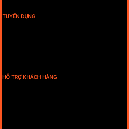
TUYỂN DỤNG
Hợp tác đại lý
Tuyển dụng nhân sự
HỖ TRỢ KHÁCH HÀNG
Phương thức thanh toán
Chính sách bảo hành
Chính sách bảo mật
Vận chuyển và giao nhận
Điều kiện và Thỏa thuận giao dịch