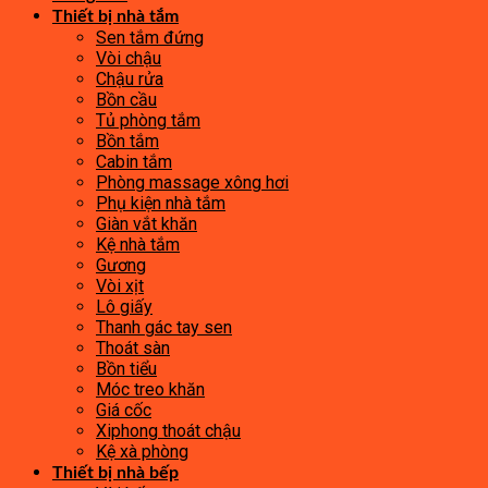
Thiết bị nhà tắm
Sen tắm đứng
Vòi chậu
Chậu rửa
Bồn cầu
Tủ phòng tắm
Bồn tắm
Cabin tắm
Phòng massage xông hơi
Phụ kiện nhà tắm
Giàn vắt khăn
Kệ nhà tắm
Gương
Vòi xịt
Lô giấy
Thanh gác tay sen
Thoát sàn
Bồn tiểu
Móc treo khăn
Giá cốc
Xiphong thoát chậu
Kệ xà phòng
Thiết bị nhà bếp