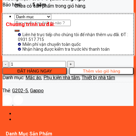
Bảo hành :
5 năm
390,000₫.
Chưa có sản phẩm trong giỏ hàng.
Tìm
Chương trình ưu đãi:
kiếm:
Liên hệ trực tiếp cho chúng tôi để nhận thêm ưu đãi. ĐT :
0931.517.715
Miễn phí vận chuyển toàn quốc
Nhận hàng được kiểm tra trước khi thanh toán
Móc
áo
ĐẶT HÀNG NGAY
Thêm vào giỏ hàng
Gappo
Danh mục:
Mắc áo
,
Phụ kiện nhà tắm
,
Thiết bị nhà tắm
G202-
5
Thẻ:
G202-5
,
Gappo
số
lượng
Danh Mục Sản Phẩm