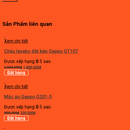
Sản Phẩm liên quan
Xem chi tiết
Chậu lavabo đặt bàn Gappo GT107
Được xếp hạng
0
5 sao
Giá
Giá
3,600,000
₫
1,800,000
₫
gốc
hiện
Đặt hàng
là:
tại
3,600,000₫.
là:
Xem chi tiết
1,800,000₫.
Mắc áo Gappo G201-5
Được xếp hạng
0
5 sao
Giá
Giá
600,000
₫
330,000
₫
gốc
hiện
Đặt hàng
là:
tại
600,000₫.
là: