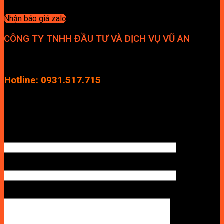
Nhận báo giá zalo
CÔNG TY TNHH ĐẦU TƯ VÀ DỊCH VỤ VŨ AN
Địa chỉ: Tầng 4, Tecco Garden, đường Vũ Lăng, Xã Thanh Trì,
Hà Nội
Hotline: 0931.517.715
Điện thoại: 0246.2929.239
Email: info.vuan@gmail.com
TÊN ANH/CHỊ
SỐ ĐIỆN THOẠI NHẬN BÁO GIÁ
LỜI NHẮN