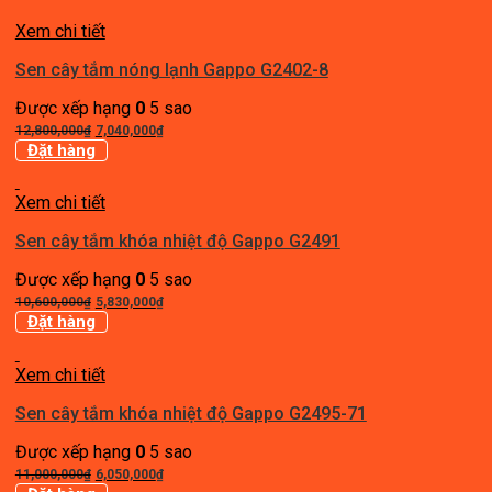
1,600,000₫.
là:
Xem chi tiết
880,000₫.
Sen cây tắm nóng lạnh Gappo G2402-8
Được xếp hạng
0
5 sao
Giá
Giá
12,800,000
₫
7,040,000
₫
gốc
hiện
Đặt hàng
là:
tại
12,800,000₫.
là:
Xem chi tiết
7,040,000₫.
Sen cây tắm khóa nhiệt độ Gappo G2491
Được xếp hạng
0
5 sao
Giá
Giá
10,600,000
₫
5,830,000
₫
gốc
hiện
Đặt hàng
là:
tại
10,600,000₫.
là:
Xem chi tiết
5,830,000₫.
Sen cây tắm khóa nhiệt độ Gappo G2495-71
Được xếp hạng
0
5 sao
Giá
Giá
11,000,000
₫
6,050,000
₫