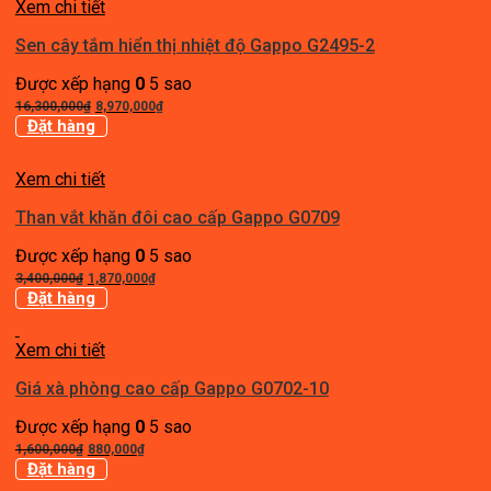
Xem chi tiết
330,000₫.
Sen cây tắm hiển thị nhiệt độ Gappo G2495-2
Được xếp hạng
0
5 sao
Giá
Giá
16,300,000
₫
8,970,000
₫
gốc
hiện
Đặt hàng
là:
tại
16,300,000₫.
là:
Xem chi tiết
8,970,000₫.
Than vắt khăn đôi cao cấp Gappo G0709
Được xếp hạng
0
5 sao
Giá
Giá
3,400,000
₫
1,870,000
₫
gốc
hiện
Đặt hàng
là:
tại
3,400,000₫.
là:
Xem chi tiết
1,870,000₫.
Giá xà phòng cao cấp Gappo G0702-10
Được xếp hạng
0
5 sao
Giá
Giá
1,600,000
₫
880,000
₫
gốc
hiện
Đặt hàng
là:
tại