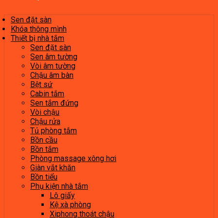
Sen đặt sàn
Khóa thông mình
Thiết bị nhà tắm
Sen đặt sàn
Sen âm tường
Vòi âm tường
Chậu âm bàn
Bệt sứ
Cabin tắm
Sen tắm đứng
Vòi chậu
Chậu rửa
Tủ phòng tắm
Bồn cầu
Bồn tắm
Phòng massage xông hơi
Giàn vắt khăn
Bồn tiểu
Phụ kiện nhà tắm
Lô giấy
Kệ xà phòng
Xiphong thoát chậu