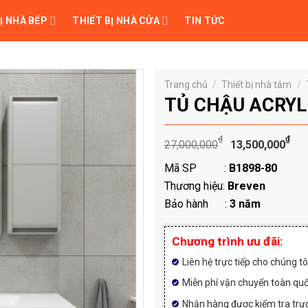
Ị NHÀ BẾP
THIẾT BỊ NHÀ CỬA
TIN TỨC
Trang chủ
/
Thiết bị nhà tắm
/
TỦ CHẬU ACRYL
Giá
Gi
₫
₫
27,000,000
13,500,000
gốc
hi
Mã SP :
B1898-80
là:
tạ
Thương hiệu:
Breven
27,000,00
là:
Bảo hành :
3 năm
13
Chương trình ưu đãi:
Liên hệ trực tiếp cho chúng t
Miễn phí vận chuyển toàn qu
Nhận hàng được kiểm tra trướ