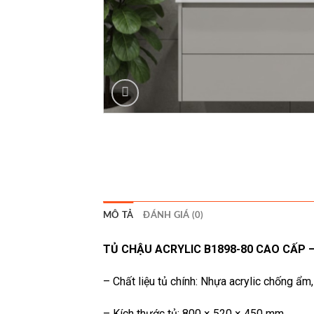
MÔ TẢ
ĐÁNH GIÁ (0)
TỦ CHẬU ACRYLIC B1898-80 CAO CẤP –
– Chất liệu tủ chính: Nhựa acrylic chống ẩm
– Kích thước tủ: 800 × 520 × 450 mm