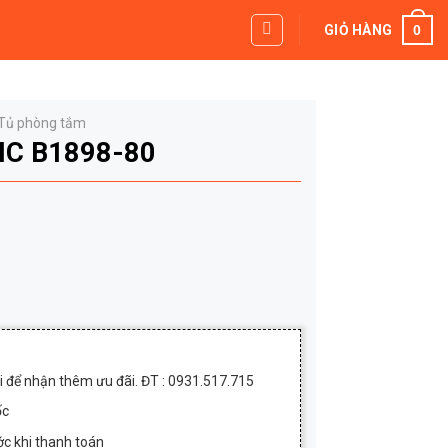
0
GIỎ HÀNG
Tủ phòng tắm
IC B1898-80
á
ện
i
0₫.
,500,000₫.
ôi để nhận thêm ưu đãi. ĐT : 0931.517.715
ốc
c khi thanh toán