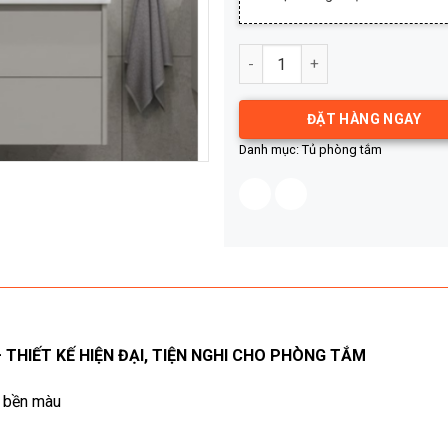
TỦ CHẬU ACRYLIC B1898-80 số
ĐẶT HÀNG NGAY
Danh mục:
Tủ phòng tắm
 THIẾT KẾ HIỆN ĐẠI, TIỆN NGHI CHO PHÒNG TẮM
, bền màu