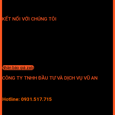
KẾT NỐI VỚI CHÚNG TÔI
Nhận báo giá zalo
CÔNG TY TNHH ĐẦU TƯ VÀ DỊCH VỤ VŨ AN
Địa chỉ: Tầng 4, Tecco Garden, đường Vũ Lăng, Xã Thanh Trì,
Hà Nội
Hotline: 0931.517.715
Điện thoại: 0246.2929.239
Email: info.vuan@gmail.com