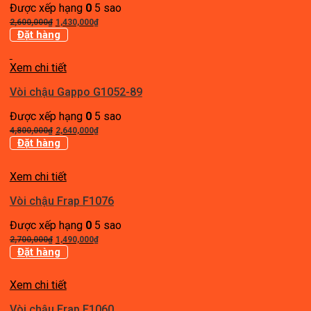
Được xếp hạng
0
5 sao
Giá
Giá
2,600,000
₫
1,430,000
₫
gốc
hiện
Đặt hàng
là:
tại
2,600,000₫.
là:
Xem chi tiết
1,430,000₫.
Vòi chậu Gappo G1052-89
Được xếp hạng
0
5 sao
Giá
Giá
4,800,000
₫
2,640,000
₫
gốc
hiện
Đặt hàng
là:
tại
4,800,000₫.
là:
Xem chi tiết
2,640,000₫.
Vòi chậu Frap F1076
Được xếp hạng
0
5 sao
Giá
Giá
2,700,000
₫
1,490,000
₫
gốc
hiện
Đặt hàng
là:
tại
2,700,000₫.
là:
Xem chi tiết
1,490,000₫.
Vòi chậu Frap F1060