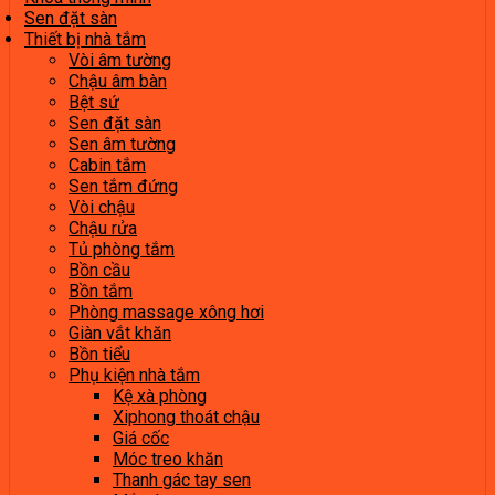
Sen đặt sàn
Thiết bị nhà tắm
Vòi âm tường
Chậu âm bàn
Bệt sứ
Sen đặt sàn
Sen âm tường
Cabin tắm
Sen tắm đứng
Vòi chậu
Chậu rửa
Tủ phòng tắm
Bồn cầu
Bồn tắm
Phòng massage xông hơi
Giàn vắt khăn
Bồn tiểu
Phụ kiện nhà tắm
Kệ xà phòng
Xiphong thoát chậu
Giá cốc
Móc treo khăn
Thanh gác tay sen