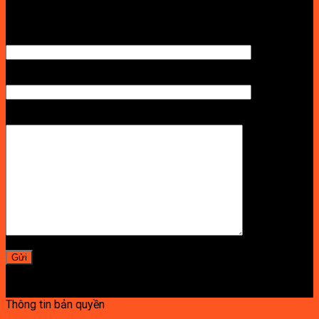
TÊN ANH/CHỊ
SỐ ĐIỆN THOẠI NHẬN BÁO GIÁ
LỜI NHẮN
Thông tin bản quyền