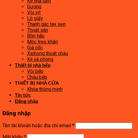
Kệ nhà tắm
Gương
Vòi xịt
Lô giấy
Thanh gác tay sen
Thoát sàn
Bồn tiểu
Móc treo khăn
Giá cốc
Xiphong thoát chậu
Kệ xà phòng
Thiết bị nhà bếp
Vòi bếp
Chậu bếp
THIẾT BỊ NHÀ CỬA
Khóa thông minh
Tin tức
Đăng nhập
Đăng nhập
Tên tài khoản hoặc địa chỉ email
*
Mật khẩu
*