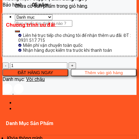
Bảo hành :
05 năm
3,300,000₫.
Chưa có sản phẩm trong giỏ hàng.
Tìm
Chương trình ưu đãi:
kiếm:
Liên hệ trực tiếp cho chúng tôi để nhận thêm ưu đãi. ĐT :
0931.517.715
Miễn phí vận chuyển toàn quốc
Nhận hàng được kiểm tra trước khi thanh toán
Vòi
chậu
ĐẶT HÀNG NGAY
Thêm vào giỏ hàng
Gappo
Danh mục:
Vòi chậu
G1017-
32
số
lượng
Danh Mục Sản Phẩm
Khóa thông mình