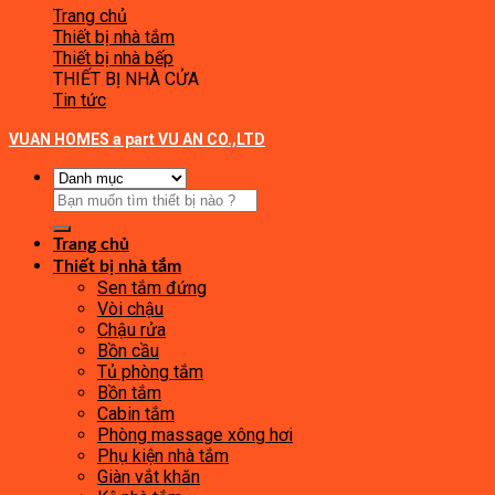
Trang chủ
Thiết bị nhà tắm
Thiết bị nhà bếp
THIẾT BỊ NHÀ CỬA
Tin tức
VUAN HOMES a part VU AN CO.,LTD
Tìm
kiếm:
Trang chủ
Thiết bị nhà tắm
Sen tắm đứng
Vòi chậu
Chậu rửa
Bồn cầu
Tủ phòng tắm
Bồn tắm
Cabin tắm
Phòng massage xông hơi
Phụ kiện nhà tắm
Giàn vắt khăn