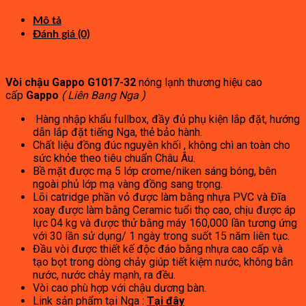
7,000,000₫.
là:
3,850,000₫.
Mô tả
Đánh giá (0)
Vòi chậu Gappo G1017-32
nóng lạnh thương hiệu cao
cấp
Gappo
( Liên Bang Nga )
Hàng nhập khẩu fullbox, đầy đủ phụ kiện lắp đặt, hướng
dẫn lắp đặt tiếng Nga, thẻ bảo hành.
Chất liệu đồng đúc nguyên khối , không chì an toàn cho
sức khỏe theo tiêu chuẩn Châu Âu.
Bề mặt được mạ 5 lớp crome/niken sáng bóng, bên
ngoài phủ lớp mạ vàng đồng sang trọng.
Lõi catridge phần vỏ được làm bằng nhựa PVC và Đĩa
xoay được làm bằng Ceramic tuổi thọ cao, chịu được áp
lực 04 kg và được thử bằng máy 160,000 lần tương ứng
với 30 lần sử dụng/ 1 ngày trong suốt 15 năm liên tục.
Đầu vòi được thiết kế độc đáo bằng nhựa cao cấp và
tạo bọt trong dòng chảy giúp tiết kiệm nước, không bắn
nước, nước chảy mạnh, ra đều.
Vòi cao phù hợp với chậu dương bàn.
Link sản phẩm tại Nga :
Tại đây