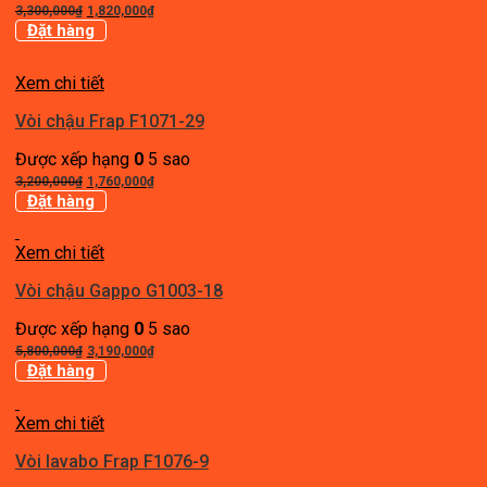
Giá
Giá
3,300,000
₫
1,820,000
₫
gốc
hiện
Đặt hàng
là:
tại
3,300,000₫.
là:
Xem chi tiết
1,820,000₫.
Vòi chậu Frap F1071-29
Được xếp hạng
0
5 sao
Giá
Giá
3,200,000
₫
1,760,000
₫
gốc
hiện
Đặt hàng
là:
tại
3,200,000₫.
là:
Xem chi tiết
1,760,000₫.
Vòi chậu Gappo G1003-18
Được xếp hạng
0
5 sao
Giá
Giá
5,800,000
₫
3,190,000
₫
gốc
hiện
Đặt hàng
là:
tại
5,800,000₫.
là:
Xem chi tiết
3,190,000₫.
Vòi lavabo Frap F1076-9