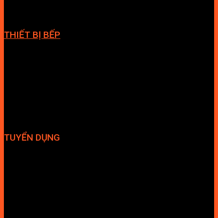
THIẾT BỊ BẾP
Vòi bếp
Chậu bếp
Bếp điện
Hút mùi
TUYỂN DỤNG
Hợp tác đại lý
Tuyển dụng nhân sự