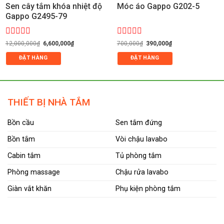
Sen cây tắm khóa nhiệt độ
Móc áo Gappo G202-5
Gappo G2495-79
Được
Giá
Giá
Được
Giá
Giá
12,000,000
₫
6,600,000
₫
700,000
₫
390,000
₫
gốc
hiện
gốc
hiện
xếp
xếp
là:
tại
là:
tại
hạng
hạng
ĐẶT HÀNG
ĐẶT HÀNG
12,000,000₫.
là:
700,000₫.
là:
0
0
6,600,000₫.
390,000₫.
5
5
sao
sao
THIẾT BỊ NHÀ TẮM
Bồn cầu
Sen tắm đứng
Bồn tắm
Vòi chậu lavabo
Cabin tắm
Tủ phòng tắm
Phòng massage
Chậu rửa lavabo
Giàn vắt khăn
Phụ kiện phòng tắm