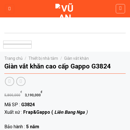
Skip
to
content
Trang chủ
/
Thiết bị nhà tắm
/
Giàn vắt khăn
Giàn vắt khăn cao cấp Gappo G3824
Giá
Giá
₫
₫
5,800,000
3,190,000
gốc
hiện
Mã SP :
G3824
là:
tại
Xuất xứ :
Frap&Gappo (
Liên Bang Nga
)
5,800,000₫.
là:
3,190,000₫.
Bảo hành :
5 năm