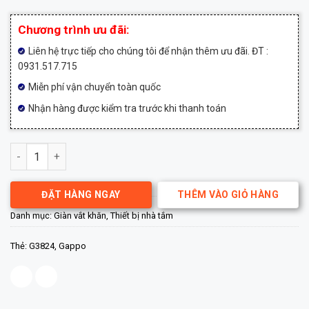
Chương trình ưu đãi:
Liên hệ trực tiếp cho chúng tôi để nhận thêm ưu đãi. ĐT :
0931.517.715
Miễn phí vận chuyển toàn quốc
Nhận hàng được kiểm tra trước khi thanh toán
Giàn vắt khăn cao cấp Gappo G3824 số lượng
ĐẶT HÀNG NGAY
THÊM VÀO GIỎ HÀNG
Danh mục:
Giàn vắt khăn
,
Thiết bị nhà tắm
Thẻ:
G3824
,
Gappo