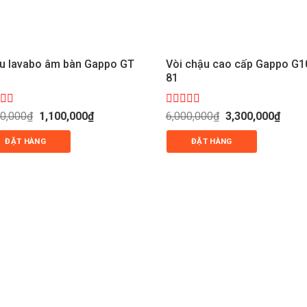
u lavabo âm bàn Gappo GT
Vòi chậu cao cấp Gappo G1
81
c
Giá
Giá
Được
Giá
Giá
00,000
₫
1,100,000
₫
6,000,000
₫
3,300,000
₫
gốc
hiện
gốc
hiện
xếp
là:
tại
là:
tại
g
hạng
ĐẶT HÀNG
ĐẶT HÀNG
2,200,000₫.
là:
6,000,000₫.
là:
0
1,100,000₫.
3,300,
5
sao