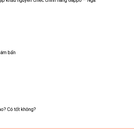
p khẩu nguyên chiếc chính hãng Gappo – Nga.
bám bẩn
ào? Có tốt không?