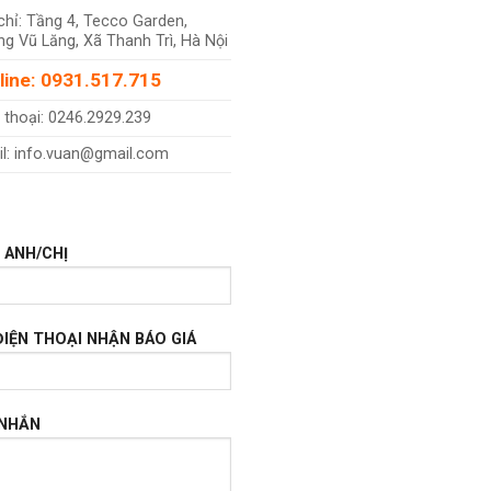
chỉ: Tầng 4, Tecco Garden,
g Vũ Lăng, Xã Thanh Trì, Hà Nội
line: 0931.517.715
 thoại: 0246.2929.239
l: info.vuan@gmail.com
 ANH/CHỊ
ĐIỆN THOẠI NHẬN BÁO GIÁ
 NHẮN