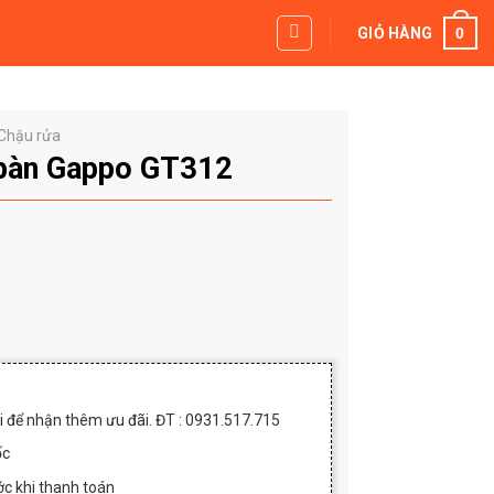
0
GIỎ HÀNG
Chậu rửa
 bàn Gappo GT312
.
000₫.
ôi để nhận thêm ưu đãi. ĐT : 0931.517.715
ốc
c khi thanh toán