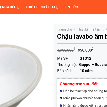
Ị NHÀ BẾP
THIẾT BỊ NHÀ CỬA
TIN TỨC
Trang chủ
/
Thiết bị nhà tắm
/
Chậu lavabo âm
Giá
Giá
₫
₫
1,900,000
950,000
gốc
hiện
Mã SP :
GT312
là:
tại
Thương hiệu:
Gappo – Russia
1,900,000₫
là:
Bảo hành :
10 năm
950,
Chương trình ưu đãi:
Liên hệ trực tiếp cho chúng t
Miễn phí vận chuyển toàn qu
Nhận hàng được kiểm tra trướ