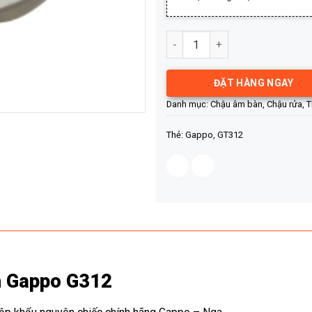
Chậu lavabo âm bàn Gappo GT
ĐẶT HÀNG NGAY
Danh mục:
Chậu âm bàn
,
Chậu rửa
,
T
Thẻ:
Gappo
,
GT312
h Gappo G312