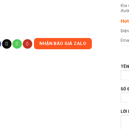
Địa 
đườn
Hot
Điện
Emai
NHẬN BÁO GIÁ ZALO
TÊN
SỐ 
LỜI