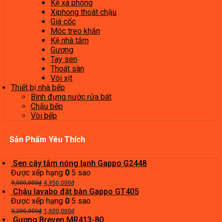
Kệ xà phòng
Xiphong thoát chậu
Giá cốc
Móc treo khăn
Kệ nhà tắm
Gương
Tay sen
Thoát sàn
Vòi xịt
Thiết bị nhà bếp
Bình đựng nước rửa bát
Chậu bếp
Vòi bếp
Sản Phẩm Yêu Thích
Sen cây tắm nóng lạnh Gappo G2448
Được xếp hạng
0
5 sao
Giá
Giá
9,000,000
₫
4,950,000
₫
gốc
hiện
Chậu lavabo đặt bàn Gappo GT405
là:
tại
Được xếp hạng
0
5 sao
9,000,000₫.
Giá
là:
Giá
3,200,000
₫
1,600,000
₫
gốc
4,950,000₫.
hiện
Gương Breven MR413-80