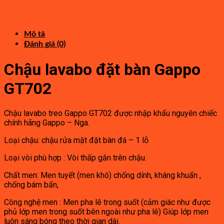
gốc
390,000₫.
hiện
là:
tại
2,100,000₫.
là:
1,110,000₫.
Mô tả
Đánh giá (0)
Chậu lavabo đặt bàn Gappo
GT702
Chậu lavabo treo Gappo GT702 được nhập khẩu nguyên chiếc
chính hãng Gappo – Nga.
Loại chậu: chậu rửa mặt đặt bàn đá – 1 lỗ
Loại vòi phù hợp : Vòi thấp gắn trên chậu.
Chất men: Men tuyết (men khô) chống dính, kháng khuẩn ,
chống bám bẩn,
Công nghệ men : Men pha lê trong suốt (cảm giác như được
phủ lớp men trong suốt bên ngoài như pha lê) Giúp lớp men
luôn sáng bóng theo thời gian dài.