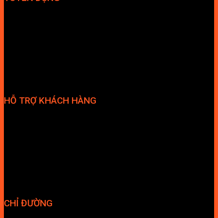
Hợp tác đại lý
Tuyển dụng nhân sự
HỖ TRỢ KHÁCH HÀNG
Phương thức thanh toán
Chính sách bảo hành
Chính sách bảo mật
Vận chuyển và giao nhận
Điều kiện và Thỏa thuận giao dịch
CHỈ ĐƯỜNG