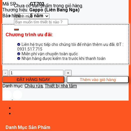
Mã SP :
GT702
là:
tại
Chưa có sản phẩm trong giỏ hàng.
Thương hiệu:
Gappo (Liên Bang Nga)
2,600,000₫.
là:
Bảo hành :
5 năm
1,300,000₫.
Tìm
kiếm:
Chương trình ưu đãi:
Liên hệ trực tiếp cho chúng tôi để nhận thêm ưu đãi. ĐT :
0931.517.715
Miễn phí vận chuyển toàn quốc
Nhận hàng được kiểm tra trước khi thanh toán
Chậu
lavabo
ĐẶT HÀNG NGAY
Thêm vào giỏ hàng
treo
Danh mục:
Chậu rửa
,
Thiết bị nhà tắm
Gappo
GT702
số
lượng
Danh Mục Sản Phẩm