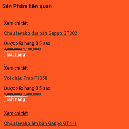
Sản Phẩm liên quan
Xem chi tiết
Chậu lavabo đặt bàn Gappo GT302
Được xếp hạng
0
5 sao
Giá
Giá
4,200,000
₫
2,100,000
₫
gốc
hiện
Đặt hàng
là:
tại
4,200,000₫.
là:
Xem chi tiết
2,100,000₫.
Vòi chậu Frap F1058
Được xếp hạng
0
5 sao
Giá
Giá
2,800,000
₫
1,480,000
₫
gốc
hiện
Đặt hàng
là:
tại
2,800,000₫.
là:
Xem chi tiết
1,480,000₫.
Chậu lavabo âm bàn Gappo GT411