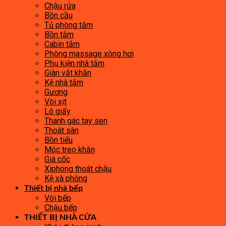
Chậu rửa
Bồn cầu
Tủ phòng tắm
Bồn tắm
Cabin tắm
Phòng massage xông hơi
Phụ kiện nhà tắm
Giàn vắt khăn
Kệ nhà tắm
Gương
Vòi xịt
Lô giấy
Thanh gác tay sen
Thoát sàn
Bồn tiểu
Móc treo khăn
Giá cốc
Xiphong thoát chậu
Kệ xà phòng
Thiết bị nhà bếp
Vòi bếp
Chậu bếp
THIẾT BỊ NHÀ CỬA