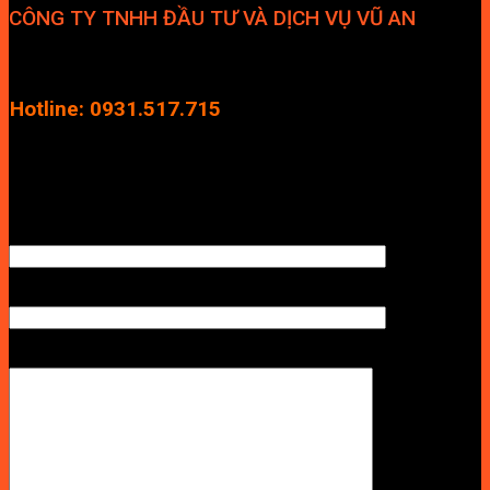
CÔNG TY TNHH ĐẦU TƯ VÀ DỊCH VỤ VŨ AN
Địa chỉ: Tầng 4, Tecco Garden, đường Vũ Lăng, Xã Thanh Trì,
Hà Nội
Hotline: 0931.517.715
Điện thoại: 0246.2929.239
Email: info.vuan@gmail.com
TÊN ANH/CHỊ
SỐ ĐIỆN THOẠI NHẬN BÁO GIÁ
LỜI NHẮN