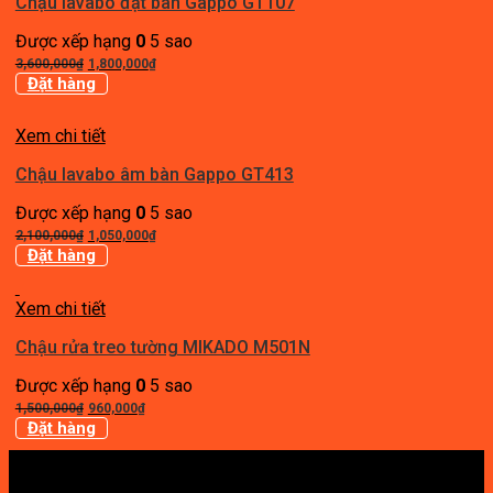
Chậu lavabo đặt bàn Gappo GT107
Được xếp hạng
0
5 sao
Giá
Giá
3,600,000
₫
1,800,000
₫
gốc
hiện
Đặt hàng
là:
tại
3,600,000₫.
là:
Xem chi tiết
1,800,000₫.
Chậu lavabo âm bàn Gappo GT413
Được xếp hạng
0
5 sao
Giá
Giá
2,100,000
₫
1,050,000
₫
gốc
hiện
Đặt hàng
là:
tại
2,100,000₫.
là:
Xem chi tiết
1,050,000₫.
Chậu rửa treo tường MIKADO M501N
Được xếp hạng
0
5 sao
Giá
Giá
1,500,000
₫
960,000
₫
gốc
hiện
Đặt hàng
là:
tại
1,500,000₫.
là:
960,000₫.