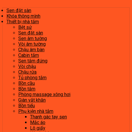
Sen đặt sàn
Khóa thông mình
Thiết bị nhà tắm
Bệt sứ
Sen đặt sàn
Sen âm tường
Vòi âm tường
Chậu âm bàn
Cabin tắm
Sen tắm đứng
Vòi chậu
Chậu rửa
Tủ phòng tắm
Bồn cầu
Bồn tắm
Phòng massage xông hơi
Giàn vắt khăn
Bồn tiểu
Phụ kiện nhà tắm
Thanh gác tay sen
Mắc áo
Lô giấy