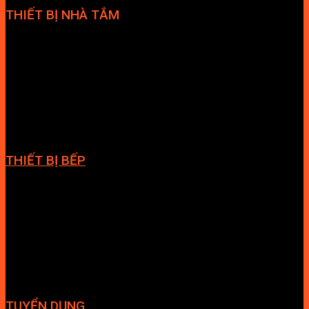
THIẾT BỊ NHÀ TẮM
Bồn cầu
Sen tắm đứng
Bồn tắm
Vòi chậu lavabo
Cabin tắm
Tủ phòng tắm
Phòng massage
Chậu rửa lavabo
Giàn vắt khăn
Phụ kiện phòng tắm
THIẾT BỊ BẾP
Vòi bếp
Chậu bếp
Bếp điện
Hút mùi
TUYỂN DỤNG