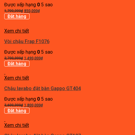
Được xếp hạng
0
5 sao
Giá
Giá
1,700,000
₫
850,000
₫
gốc
hiện
Đặt hàng
là:
tại
1,700,000₫.
là:
Xem chi tiết
850,000₫.
Vòi chậu Frap F1076
Được xếp hạng
0
5 sao
Giá
Giá
2,700,000
₫
1,490,000
₫
gốc
hiện
Đặt hàng
là:
tại
2,700,000₫.
là:
Xem chi tiết
1,490,000₫.
Chậu lavabo đặt bàn Gappo GT404
Được xếp hạng
0
5 sao
Giá
Giá
3,600,000
₫
1,800,000
₫
gốc
hiện
Đặt hàng
là:
tại
3,600,000₫.
là:
Xem chi tiết
1,800,000₫.