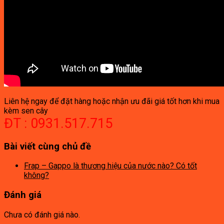
Liên hệ ngay để đặt hàng hoặc nhận ưu đãi giá tốt hơn khi mua
kèm sen cây
ĐT : 0931.517.715
Bài viết cùng chủ đề
Frap – Gappo là thương hiệu của nước nào? Có tốt
không?
Đánh giá
Chưa có đánh giá nào.