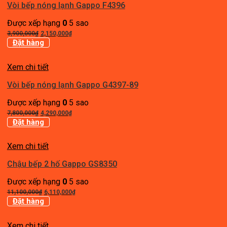
Vòi bếp nóng lạnh Gappo F4396
Được xếp hạng
0
5 sao
Giá
Giá
3,900,000
₫
2,150,000
₫
gốc
hiện
Đặt hàng
là:
tại
3,900,000₫.
là:
Xem chi tiết
2,150,000₫.
Vòi bếp nóng lạnh Gappo G4397-89
Được xếp hạng
0
5 sao
Giá
Giá
7,800,000
₫
4,290,000
₫
gốc
hiện
Đặt hàng
là:
tại
7,800,000₫.
là:
Xem chi tiết
4,290,000₫.
Chậu bếp 2 hố Gappo GS8350
Được xếp hạng
0
5 sao
Giá
Giá
11,100,000
₫
6,110,000
₫
gốc
hiện
Đặt hàng
là:
tại
11,100,000₫.
là:
Xem chi tiết