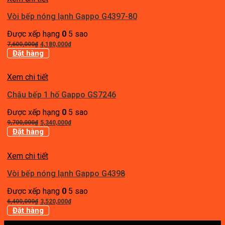
6,110,000₫.
Vòi bếp nóng lạnh Gappo G4397-80
Được xếp hạng
0
5 sao
Giá
Giá
7,600,000
₫
4,180,000
₫
gốc
hiện
Đặt hàng
là:
tại
7,600,000₫.
là:
Xem chi tiết
4,180,000₫.
Chậu bếp 1 hố Gappo GS7246
Được xếp hạng
0
5 sao
Giá
Giá
9,700,000
₫
5,340,000
₫
gốc
hiện
Đặt hàng
là:
tại
9,700,000₫.
là:
Xem chi tiết
5,340,000₫.
Vòi bếp nóng lạnh Gappo G4398
Được xếp hạng
0
5 sao
Giá
Giá
6,400,000
₫
3,520,000
₫
gốc
hiện
Đặt hàng
là:
tại