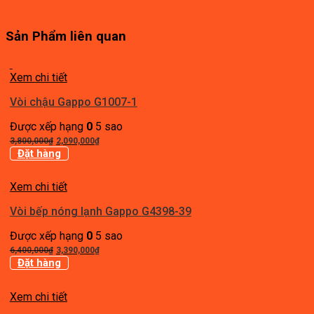
Sản Phẩm liên quan
Xem chi tiết
Vòi chậu Gappo G1007-1
Được xếp hạng
0
5 sao
Giá
Giá
3,800,000
₫
2,090,000
₫
gốc
hiện
Đặt hàng
là:
tại
3,800,000₫.
là:
Xem chi tiết
2,090,000₫.
Vòi bếp nóng lạnh Gappo G4398-39
Được xếp hạng
0
5 sao
Giá
Giá
6,400,000
₫
3,390,000
₫
gốc
hiện
Đặt hàng
là:
tại
6,400,000₫.
là:
Xem chi tiết
3,390,000₫.