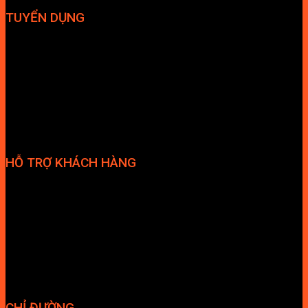
TUYỂN DỤNG
Hợp tác đại lý
Tuyển dụng nhân sự
HỖ TRỢ KHÁCH HÀNG
Phương thức thanh toán
Chính sách bảo hành
Chính sách bảo mật
Vận chuyển và giao nhận
Điều kiện và Thỏa thuận giao dịch
CHỈ ĐƯỜNG