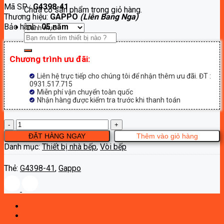
Mã SP :
G4398-41
là:
tại
Chưa có sản phẩm trong giỏ hàng.
Thương hiệu:
GAPPO
(Liên Bang Nga)
4,100,000₫.
là:
Bảo hành :
05 năm
2,260,000₫.
Tìm
kiếm:
Chương trình ưu đãi:
Liên hệ trực tiếp cho chúng tôi để nhận thêm ưu đãi. ĐT :
0931.517.715
Miễn phí vận chuyển toàn quốc
Nhận hàng được kiểm tra trước khi thanh toán
Vòi
bếp
ĐẶT HÀNG NGAY
Thêm vào giỏ hàng
nóng
Danh mục:
Thiết bị nhà bếp
,
Vòi bếp
lạnh
Gappo
Thẻ:
G4398-41
,
Gappo
G4398-
41
số
lượng