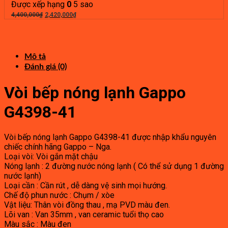
là:
tại
Được xếp hạng
0
5 sao
600,000₫.
Giá
là:
Giá
4,400,000
₫
2,420,000
₫
gốc
330,000₫.
hiện
là:
tại
4,400,000₫.
là:
2,420,000₫.
Mô tả
Đánh giá (0)
Vòi bếp nóng lạnh Gappo
G4398-41
Vòi bếp nóng lạnh Gappo G4398-41 được nhập khẩu nguyên
chiếc chính hãng Gappo – Nga.
Loại vòi: Vòi gắn mặt chậu
Nóng lạnh : 2 đường nước nóng lạnh ( Có thể sử dụng 1 đường
nước lạnh)
Loại cần : Cần rút , dễ dàng vệ sinh mọi hướng.
Chế độ phun nước : Chụm / xòe
Vật liệu: Thân vòi đồng thau , mạ PVD màu đen.
Lõi van : Van 35mm , van ceramic tuổi thọ cao
Màu sắc : Màu đen