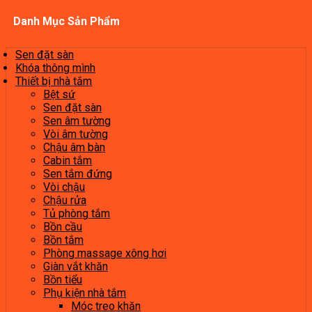
Danh Mục Sản Phẩm
Sen đặt sàn
Khóa thông mình
Thiết bị nhà tắm
Bệt sứ
Sen đặt sàn
Sen âm tường
Vòi âm tường
Chậu âm bàn
Cabin tắm
Sen tắm đứng
Vòi chậu
Chậu rửa
Tủ phòng tắm
Bồn cầu
Bồn tắm
Phòng massage xông hơi
Giàn vắt khăn
Bồn tiểu
Phụ kiện nhà tắm
Móc treo khăn