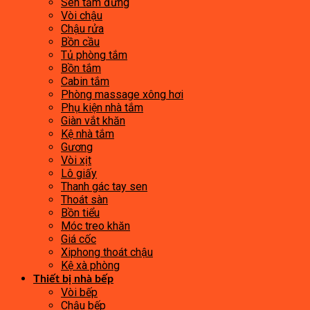
Sen tắm đứng
Vòi chậu
Chậu rửa
Bồn cầu
Tủ phòng tắm
Bồn tắm
Cabin tắm
Phòng massage xông hơi
Phụ kiện nhà tắm
Giàn vắt khăn
Kệ nhà tắm
Gương
Vòi xịt
Lô giấy
Thanh gác tay sen
Thoát sàn
Bồn tiểu
Móc treo khăn
Giá cốc
Xiphong thoát chậu
Kệ xà phòng
Thiết bị nhà bếp
Vòi bếp
Chậu bếp