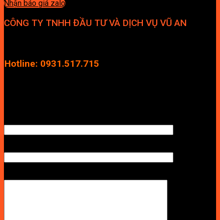
Nhận báo giá zalo
CÔNG TY TNHH ĐẦU TƯ VÀ DỊCH VỤ VŨ AN
Địa chỉ: Tầng 4, Tecco Garden, đường Vũ Lăng, Xã Thanh Trì,
Hà Nội
Hotline: 0931.517.715
Điện thoại: 0246.2929.239
Email: info.vuan@gmail.com
TÊN ANH/CHỊ
SỐ ĐIỆN THOẠI NHẬN BÁO GIÁ
LỜI NHẮN