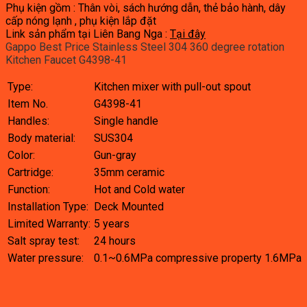
Phụ kiện gồm : Thân vòi, sách hướng dẫn, thẻ bảo hành, dây
cấp nóng lạnh , phụ kiện lắp đặt
Link sản phẩm tại Liên Bang Nga :
Tại đây
Gappo Best Price Stainless Steel 304 360 degree rotation
Kitchen Faucet G4398-41
Type:
Kitchen mixer with pull-out spout
Item No.
G4398-41
Handles:
Single handle
Body material:
SUS304
Color:
Gun-gray
Cartridge:
35mm ceramic
Function:
Hot and Cold water
Installation Type:
Deck Mounted
Limited Warranty:
5 years
Salt spray test:
24 hours
Water pressure:
0.1~0.6MPa compressive property 1.6MPa