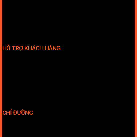
Tuyển dụng nhân sự
HỖ TRỢ KHÁCH HÀNG
Phương thức thanh toán
Chính sách bảo hành
Chính sách bảo mật
Vận chuyển và giao nhận
Điều kiện và Thỏa thuận giao dịch
CHỈ ĐƯỜNG