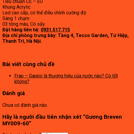
Tiêu chuẩn CE – EU
Khung Acrylic
Led cao cấp, có thể
điều chỉnh cường độ
Sáng 1 chạm
03 tông màu, Có sấy.
Đặt hàng liên hệ:
0931.517.715
Địa chỉ phòng trưng bày: Tầng 4, Tecco Garden, Tứ Hiệp,
Thanh Trì, Hà Nội.
Bài viết cùng chủ đề
Frap – Gappo là thương hiệu của nước nào? Có tốt
không?
Đánh giá
Chưa có đánh giá nào.
Hãy là người đầu tiên nhận xét “Gương Breven
MY009-60”