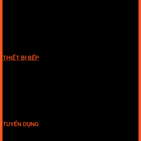
Bồn cầu
Sen tắm đứng
Bồn tắm
Vòi chậu lavabo
Cabin tắm
Tủ phòng tắm
Phòng massage
Chậu rửa lavabo
Giàn vắt khăn
Phụ kiện phòng tắm
THIẾT BỊ BẾP
Vòi bếp
Chậu bếp
Bếp điện
Hút mùi
TUYỂN DỤNG
Hợp tác đại lý