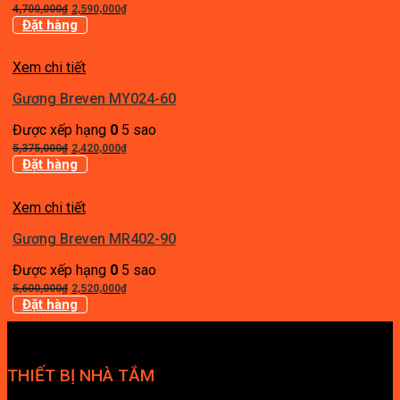
Giá
Giá
4,700,000
₫
2,590,000
₫
gốc
hiện
Đặt hàng
là:
tại
4,700,000₫.
là:
Xem chi tiết
2,590,000₫.
Gương Breven MY024-60
Được xếp hạng
0
5 sao
Giá
Giá
5,375,000
₫
2,420,000
₫
gốc
hiện
Đặt hàng
là:
tại
5,375,000₫.
là:
Xem chi tiết
2,420,000₫.
Gương Breven MR402-90
Được xếp hạng
0
5 sao
Giá
Giá
5,600,000
₫
2,520,000
₫
gốc
hiện
Đặt hàng
là:
tại
5,600,000₫.
là:
2,520,000₫.
THIẾT BỊ NHÀ TẮM