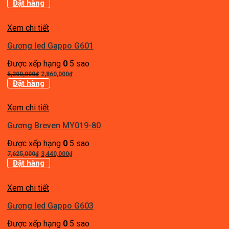
gốc
hiện
Đặt hàng
là:
tại
8,500,000₫.
là:
Xem chi tiết
3,830,000₫.
Gương led Gappo G601
Được xếp hạng
0
5 sao
Giá
Giá
5,200,000
₫
2,860,000
₫
gốc
hiện
Đặt hàng
là:
tại
5,200,000₫.
là:
Xem chi tiết
2,860,000₫.
Gương Breven MY019-80
Được xếp hạng
0
5 sao
Giá
Giá
7,625,000
₫
3,440,000
₫
gốc
hiện
Đặt hàng
là:
tại
7,625,000₫.
là:
Xem chi tiết
3,440,000₫.
Gương led Gappo G603
Được xếp hạng
0
5 sao