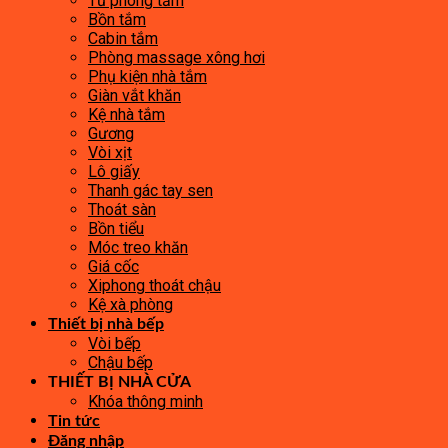
Tủ phòng tắm
Bồn tắm
Cabin tắm
Phòng massage xông hơi
Phụ kiện nhà tắm
Giàn vắt khăn
Kệ nhà tắm
Gương
Vòi xịt
Lô giấy
Thanh gác tay sen
Thoát sàn
Bồn tiểu
Móc treo khăn
Giá cốc
Xiphong thoát chậu
Kệ xà phòng
Thiết bị nhà bếp
Vòi bếp
Chậu bếp
THIẾT BỊ NHÀ CỬA
Khóa thông minh
Tin tức
Đăng nhập