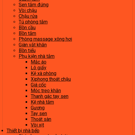
Sen tắm đứng
Vòi chậu
Chậu rửa
Tủ phòng tắm
Bồn cầu
Bồn tắm
Phòng massage xông hơi
Giàn vắt khăn
Bồn tiểu
Phụ kiện nhà tắm
Mắc áo
Lô giấy
Kệ xà phòng
Xiphong thoát chậu
Giá cốc
Móc treo khăn
Thanh gác tay sen
Kệ nhà tắm
Gương
Tay sen
Thoát sàn
Vòi xịt
Thiết bị nhà bếp