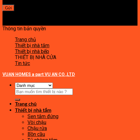
Thông tin bản quyền
Trang chủ
Thiết bị nhà tắm
Thiết bị nhà bếp
THIẾT BỊ NHÀ CỬA
Tin tức
VUAN HOMES a part VU AN CO.,LTD
Tìm
kiếm:
Trang chủ
Thiết bị nhà tắm
Sen tắm đứng
Vòi chậu
Chậu rửa
Bồn cầu