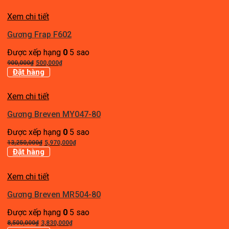
Xem chi tiết
Gương Frap F602
Được xếp hạng
0
5 sao
Giá
Giá
900,000
₫
500,000
₫
gốc
hiện
Đặt hàng
là:
tại
900,000₫.
là:
Xem chi tiết
500,000₫.
Gương Breven MY047-80
Được xếp hạng
0
5 sao
Giá
Giá
13,250,000
₫
5,970,000
₫
gốc
hiện
Đặt hàng
là:
tại
13,250,000₫.
là:
Xem chi tiết
5,970,000₫.
Gương Breven MR504-80
Được xếp hạng
0
5 sao
Giá
Giá
8,500,000
₫
3,830,000
₫