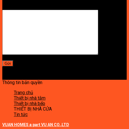
LỜI NHẮN
Thông tin bản quyền
Trang chủ
Thiết bị nhà tắm
Thiết bị nhà bếp
THIẾT BỊ NHÀ CỬA
Tin tức
VUAN HOMES a part VU AN CO.,LTD