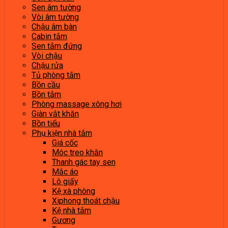
Sen âm tường
Vòi âm tường
Chậu âm bàn
Cabin tắm
Sen tắm đứng
Vòi chậu
Chậu rửa
Tủ phòng tắm
Bồn cầu
Bồn tắm
Phòng massage xông hơi
Giàn vắt khăn
Bồn tiểu
Phụ kiện nhà tắm
Giá cốc
Móc treo khăn
Thanh gác tay sen
Mắc áo
Lô giấy
Kệ xà phòng
Xiphong thoát chậu
Kệ nhà tắm
Gương