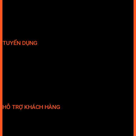
Bếp điện
Hút mùi
TUYỂN DỤNG
Hợp tác đại lý
Tuyển dụng nhân sự
HỖ TRỢ KHÁCH HÀNG
Phương thức thanh toán
Chính sách bảo hành
Chính sách bảo mật