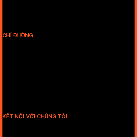
Vận chuyển và giao nhận
Điều kiện và Thỏa thuận giao dịch
CHỈ ĐƯỜNG
KẾT NỐI VỚI CHÚNG TÔI