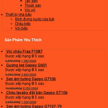
Tay sen
Thoát sàn
Vòi xịt
Thiết bị nhà bếp
Bình đựng nước rửa bát
Chậu bếp
Vòi bếp
Sản Phẩm Yêu Thích
Vòi chậu Frap F1087
Được xếp hạng
0
5 sao
Giá
Giá
2,500,000
₫
1,380,000
₫
gốc
hiện
Gương led Gappo G601
là:
tại
Được xếp hạng
0
5 sao
2,500,000₫.
Giá
là:
Giá
5,200,000
₫
2,860,000
₫
gốc
1,380,000₫.
hiện
Sen âm tường Gappo G7106
là:
tại
Được xếp hạng
0
5 sao
5,200,000₫.
Giá
là:
Giá
15,000,000
₫
8,250,000
₫
gốc
2,860,000₫.
hiện
Chậu lavabo đặt bàn Gappo GT106
là:
tại
Được xếp hạng
0
5 sao
Giá
15,000,000₫.
Giá
là:
2,600,000
₫
1,300,000
₫
gốc
hiện
8,250,000₫.
Sen âm tường Gappo G7107-79