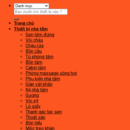
Tìm
kiếm:
Trang chủ
Thiết bị nhà tắm
Sen tắm đứng
Vòi chậu
Chậu rửa
Bồn cầu
Tủ phòng tắm
Bồn tắm
Cabin tắm
Phòng massage xông hơi
Phụ kiện nhà tắm
Giàn vắt khăn
Kệ nhà tắm
Gương
Vòi xịt
Lô giấy
Thanh gác tay sen
Thoát sàn
Bồn tiểu
Móc treo khăn