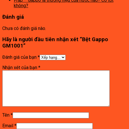
Frap – Gappo là thương hiệu của nước nào? Có tốt
không?
Đánh giá
Chưa có đánh giá nào.
Hãy là người đầu tiên nhận xét “Bệt Gappo
GM1001”
Đánh giá của bạn
*
Nhận xét của bạn
*
Tên
*
Email
*