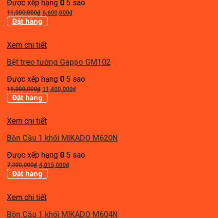
Được xếp hạng
0
5 sao
Giá
Giá
11,000,000
₫
6,600,000
₫
gốc
hiện
Đặt hàng
là:
tại
11,000,000₫.
là:
Xem chi tiết
6,600,000₫.
Bệt treo tường Gappo GM102
Được xếp hạng
0
5 sao
Giá
Giá
19,000,000
₫
11,400,000
₫
gốc
hiện
Đặt hàng
là:
tại
19,000,000₫.
là:
Xem chi tiết
11,400,000₫.
Bồn Cầu 1 khối MIKADO M620N
Được xếp hạng
0
5 sao
Giá
Giá
7,300,000
₫
4,015,000
₫
gốc
hiện
Đặt hàng
là:
tại
7,300,000₫.
là:
Xem chi tiết
4,015,000₫.
Bồn Cầu 1 khối MIKADO M604N