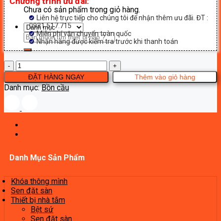
Chương trình ưu đãi:
Chưa có sản phẩm trong giỏ hàng.
Liên hệ trực tiếp cho chúng tôi để nhận thêm ưu đãi. ĐT :
0931.517.715
Miễn phí vận chuyển toàn quốc
Tìm
Nhận hàng được kiểm tra trước khi thanh toán
kiếm:
Bệt
Gappo
ĐẶT HÀNG NGAY
Thêm vào giỏ hàng
GM1001
Danh mục:
Bồn cầu
số
lượng
Danh Mục Sản Phẩm
Khóa thông mình
Sen đặt sàn
Thiết bị nhà tắm
Bệt sứ
Sen đặt sàn