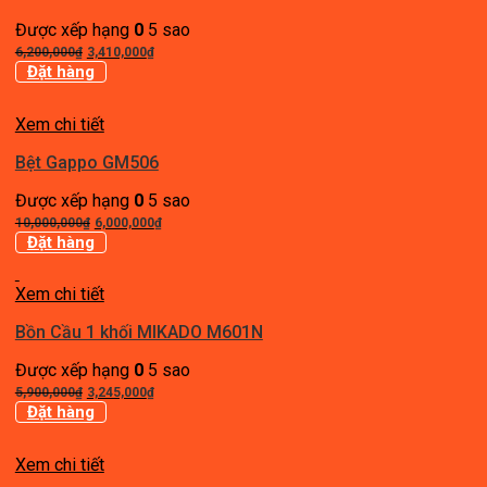
Được xếp hạng
0
5 sao
Giá
Giá
6,200,000
₫
3,410,000
₫
gốc
hiện
Đặt hàng
là:
tại
6,200,000₫.
là:
Xem chi tiết
3,410,000₫.
Bệt Gappo GM506
Được xếp hạng
0
5 sao
Giá
Giá
10,000,000
₫
6,000,000
₫
gốc
hiện
Đặt hàng
là:
tại
10,000,000₫.
là:
Xem chi tiết
6,000,000₫.
Bồn Cầu 1 khối MIKADO M601N
Được xếp hạng
0
5 sao
Giá
Giá
5,900,000
₫
3,245,000
₫
gốc
hiện
Đặt hàng
là:
tại
5,900,000₫.
là:
Xem chi tiết
3,245,000₫.