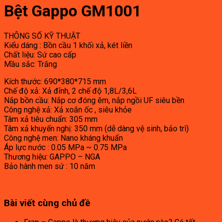
Bệt Gappo GM1001
THÔNG SỐ KỸ THUẬT
Kiểu dáng : Bồn cầu 1 khối xả, két liền
Chất liệu: Sứ cao cấp
Mầu sắc: Trắng
Kích thước:
690*380*715 mm
Chế độ xả: Xả đỉnh, 2 chế độ 1,8L/3,6L
Nắp bồn cầu: Nắp cơ đóng êm, nắp ngồi UF siêu bền
Công nghệ xả: Xả xoắn ốc , siêu khỏe
Tâm xả tiêu chuẩn: 305 mm
Tâm xả khuyến nghị: 350 mm (dễ dàng vệ sinh, bảo trì)
Công nghệ men: Nano kháng khuẩn
Áp lực nước : 0.05 MPa ~ 0.75 MPa
Thương hiệu: GAPPO – NGA
Bảo hành men sứ : 10 năm
Bài viết cùng chủ đề