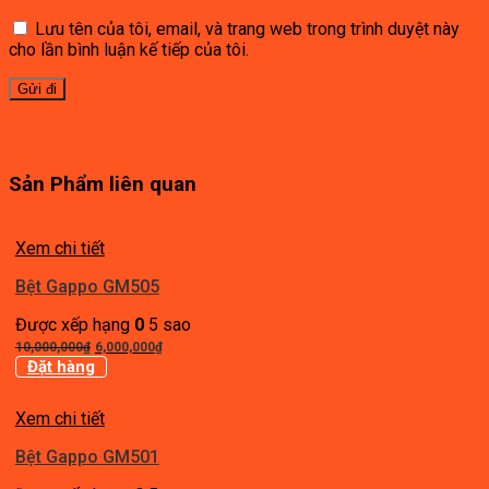
Lưu tên của tôi, email, và trang web trong trình duyệt này
cho lần bình luận kế tiếp của tôi.
Sản Phẩm liên quan
Xem chi tiết
Bệt Gappo GM505
Được xếp hạng
0
5 sao
Giá
Giá
10,000,000
₫
6,000,000
₫
gốc
hiện
Đặt hàng
là:
tại
10,000,000₫.
là:
Xem chi tiết
6,000,000₫.
Bệt Gappo GM501