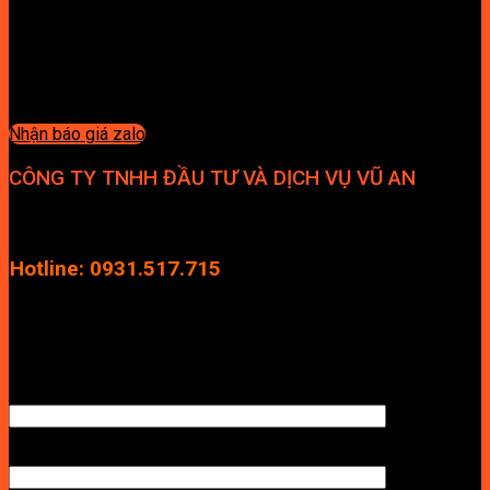
Nhận báo giá zalo
CÔNG TY TNHH ĐẦU TƯ VÀ DỊCH VỤ VŨ AN
Địa chỉ: Tầng 4, Tecco Garden, đường Vũ Lăng, Xã Thanh Trì,
Hà Nội
Hotline: 0931.517.715
Điện thoại: 0246.2929.239
Email: info.vuan@gmail.com
TÊN ANH/CHỊ
SỐ ĐIỆN THOẠI NHẬN BÁO GIÁ