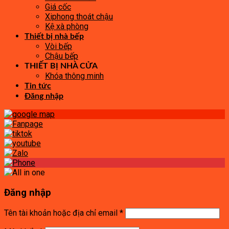
Giá cốc
Xiphong thoát chậu
Kệ xà phòng
Thiết bị nhà bếp
Vòi bếp
Chậu bếp
THIẾT BỊ NHÀ CỬA
Khóa thông minh
Tin tức
Đăng nhập
Đăng nhập
Tên tài khoản hoặc địa chỉ email
*