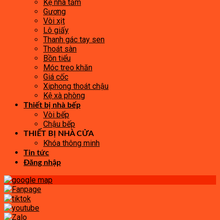
Kệ nhà tắm
Gương
Vòi xịt
Lô giấy
Thanh gác tay sen
Thoát sàn
Bồn tiểu
Móc treo khăn
Giá cốc
Xiphong thoát chậu
Kệ xà phòng
Thiết bị nhà bếp
Vòi bếp
Chậu bếp
THIẾT BỊ NHÀ CỬA
Khóa thông minh
Tin tức
Đăng nhập