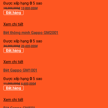
Được xếp hạng
0
5 sao
Giá
Giá
18,000,000
₫
10,800,000
₫
gốc
hiện
Đặt hàng
là:
tại
18,000,000₫.
là:
Xem chi tiết
10,800,000₫.
Bệt thông minh Gappo GM2001
Được xếp hạng
0
5 sao
Giá
Giá
34,000,000
₫
20,400,000
₫
gốc
hiện
Đặt hàng
là:
tại
34,000,000₫.
là:
Xem chi tiết
20,400,000₫.
Bệt Gappo GM1001
Được xếp hạng
0
5 sao
Giá
Giá
11,000,000
₫
6,600,000
₫
gốc
hiện
Đặt hàng
là:
tại
11,000,000₫.
là:
Xem chi tiết
6,600,000₫.