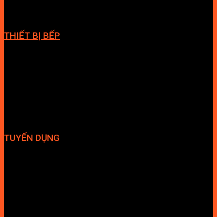
THIẾT BỊ BẾP
Vòi bếp
Chậu bếp
Bếp điện
Hút mùi
TUYỂN DỤNG
Hợp tác đại lý
Tuyển dụng nhân sự