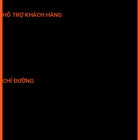
HỖ TRỢ KHÁCH HÀNG
Phương thức thanh toán
Chính sách bảo hành
Chính sách bảo mật
Vận chuyển và giao nhận
Điều kiện và Thỏa thuận giao dịch
CHỈ ĐƯỜNG