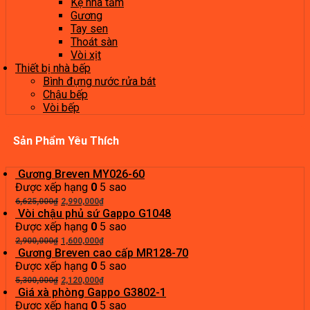
Kệ nhà tắm
Gương
Tay sen
Thoát sàn
Vòi xịt
Thiết bị nhà bếp
Bình đựng nước rửa bát
Chậu bếp
Vòi bếp
Sản Phẩm Yêu Thích
Gương Breven MY026-60
Được xếp hạng
0
5 sao
Giá
Giá
6,625,000
₫
2,990,000
₫
gốc
hiện
Vòi chậu phủ sứ Gappo G1048
là:
tại
Được xếp hạng
0
5 sao
6,625,000₫.
Giá
là:
Giá
2,900,000
₫
1,600,000
₫
gốc
2,990,000₫.
hiện
Gương Breven cao cấp MR128-70
là:
tại
Được xếp hạng
0
5 sao
2,900,000₫.
Giá
là:
Giá
5,300,000
₫
2,120,000
₫
gốc
1,600,000₫.
hiện
Giá xà phòng Gappo G3802-1
là:
tại
Được xếp hạng
0
5 sao