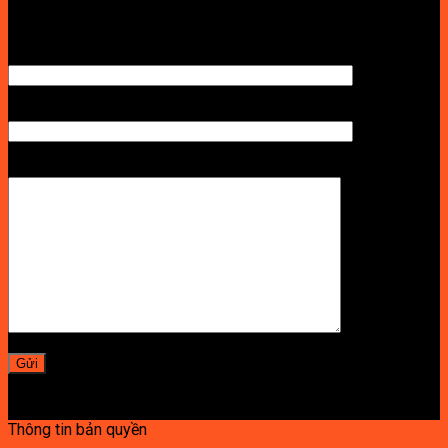
TÊN ANH/CHỊ
SỐ ĐIỆN THOẠI NHẬN BÁO GIÁ
LỜI NHẮN
Thông tin bản quyền