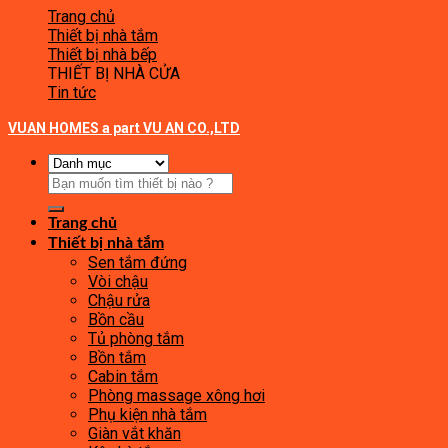
Trang chủ
Thiết bị nhà tắm
Thiết bị nhà bếp
THIẾT BỊ NHÀ CỬA
Tin tức
VUAN HOMES a part VU AN CO.,LTD
Tìm
kiếm:
Trang chủ
Thiết bị nhà tắm
Sen tắm đứng
Vòi chậu
Chậu rửa
Bồn cầu
Tủ phòng tắm
Bồn tắm
Cabin tắm
Phòng massage xông hơi
Phụ kiện nhà tắm
Giàn vắt khăn