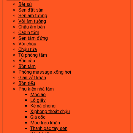
Bệt sứ
Sen đặt sàn
Sen âm tường
Vòi âm tường
Chậu âm bàn
Cabin tắm
Sen tắm đứng
Vòi chậu
Chậu rửa
Tủ phòng tắm
Bồn cầu
Bồn tắm
Phòng massage xông hơi
Giàn vắt khăn
Bồn tiểu
Phụ kiện nhà tắm
Mắc áo
Lô giấy
Kệ xà phòng
Xiphong thoát chậu
Giá cốc
Móc treo khăn
Thanh gác tay sen