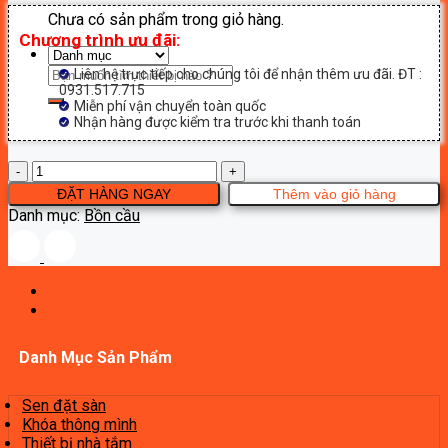
Chưa có sản phẩm trong giỏ hàng.
Chương trình ưu đãi:
Tìm
Liên hệ trực tiếp cho chúng tôi để nhận thêm ưu đãi. ĐT :
0931.517.715
kiếm:
Miễn phí vận chuyển toàn quốc
Nhận hàng được kiểm tra trước khi thanh toán
Bệt
thông
ĐẶT HÀNG NGAY
Thêm vào giỏ hàng
minh
Danh mục:
Bồn cầu
Gappo
GM2003
số
lượng
Danh Mục Sản Phẩm
Sen đặt sàn
Khóa thông mình
Thiết bị nhà tắm