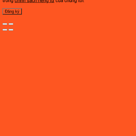
trong
chính sách riêng tư
của chúng tôi.
Đăng ký