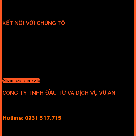
KẾT NỐI VỚI CHÚNG TÔI
Nhận báo giá zalo
CÔNG TY TNHH ĐẦU TƯ VÀ DỊCH VỤ VŨ AN
Địa chỉ: Tầng 4, Tecco Garden, đường Vũ Lăng, Xã Thanh Trì,
Hà Nội
Hotline: 0931.517.715
Điện thoại: 0246.2929.239
Email: info.vuan@gmail.com