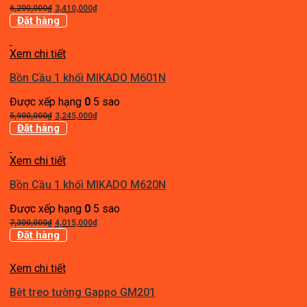
Giá
Giá
6,200,000
₫
3,410,000
₫
gốc
hiện
Đặt hàng
là:
tại
6,200,000₫.
là:
Xem chi tiết
3,410,000₫.
Bồn Cầu 1 khối MIKADO M601N
Được xếp hạng
0
5 sao
Giá
Giá
5,900,000
₫
3,245,000
₫
gốc
hiện
Đặt hàng
là:
tại
5,900,000₫.
là:
Xem chi tiết
3,245,000₫.
Bồn Cầu 1 khối MIKADO M620N
Được xếp hạng
0
5 sao
Giá
Giá
7,300,000
₫
4,015,000
₫
gốc
hiện
Đặt hàng
là:
tại
7,300,000₫.
là:
Xem chi tiết
4,015,000₫.
Bệt treo tường Gappo GM201