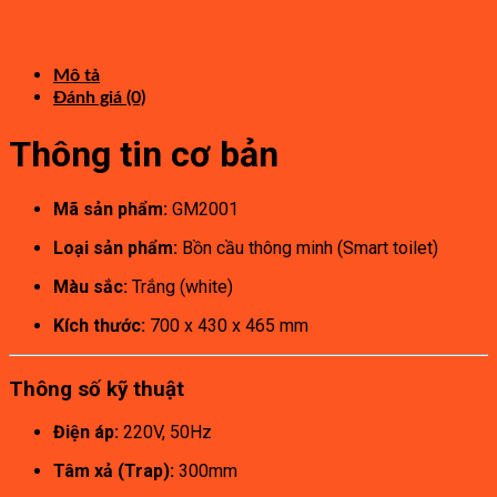
gốc
3,850,000₫.
hiện
là:
tại
7,800,000₫.
là:
4,290,000₫.
Mô tả
Đánh giá (0)
Thông tin cơ bản
Mã sản phẩm:
GM2001
Loại sản phẩm:
Bồn cầu thông minh (Smart toilet)
Màu sắc:
Trắng (white)
Kích thước:
700 x 430 x 465 mm
Thông số kỹ thuật
Điện áp:
220V, 50Hz
Tâm xả (Trap):
300mm