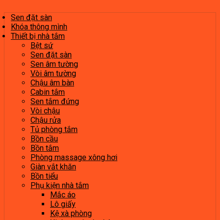
Sen đặt sàn
Khóa thông mình
Thiết bị nhà tắm
Bệt sứ
Sen đặt sàn
Sen âm tường
Vòi âm tường
Chậu âm bàn
Cabin tắm
Sen tắm đứng
Vòi chậu
Chậu rửa
Tủ phòng tắm
Bồn cầu
Bồn tắm
Phòng massage xông hơi
Giàn vắt khăn
Bồn tiểu
Phụ kiện nhà tắm
Mắc áo
Lô giấy
Kệ xà phòng