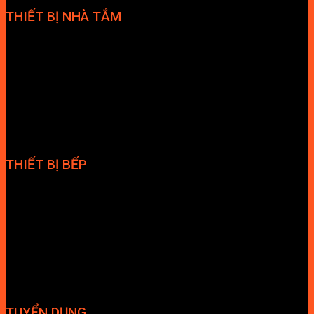
THIẾT BỊ NHÀ TẮM
Bồn cầu
Sen tắm đứng
Bồn tắm
Vòi chậu lavabo
Cabin tắm
Tủ phòng tắm
Phòng massage
Chậu rửa lavabo
Giàn vắt khăn
Phụ kiện phòng tắm
THIẾT BỊ BẾP
Vòi bếp
Chậu bếp
Bếp điện
Hút mùi
TUYỂN DỤNG