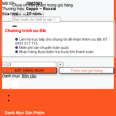
Mã SP :
GM2001
là:
tại
Chưa có sản phẩm trong giỏ hàng.
Thương hiệu:
Gappo – Russia
34,000,000₫.
là:
Bảo hành :
10 năm
20,400,000₫.
Tìm
kiếm:
Chương trình ưu đãi:
Liên hệ trực tiếp cho chúng tôi để nhận thêm ưu đãi. ĐT :
0931.517.715
Miễn phí vận chuyển toàn quốc
Nhận hàng được kiểm tra trước khi thanh toán
Bệt
thông
ĐẶT HÀNG NGAY
Thêm vào giỏ hàng
minh
Danh mục:
Bồn cầu
Gappo
GM2001
số
lượng
Danh Mục Sản Phẩm