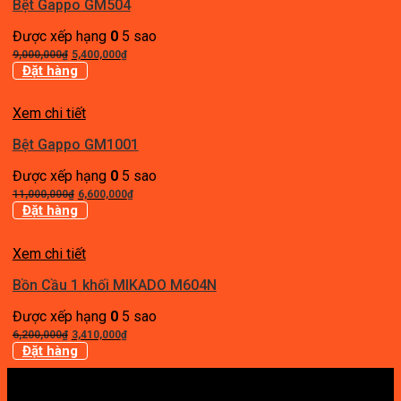
Bệt Gappo GM504
Được xếp hạng
0
5 sao
Giá
Giá
9,000,000
₫
5,400,000
₫
gốc
hiện
Đặt hàng
là:
tại
9,000,000₫.
là:
Xem chi tiết
5,400,000₫.
Bệt Gappo GM1001
Được xếp hạng
0
5 sao
Giá
Giá
11,000,000
₫
6,600,000
₫
gốc
hiện
Đặt hàng
là:
tại
11,000,000₫.
là:
Xem chi tiết
6,600,000₫.
Bồn Cầu 1 khối MIKADO M604N
Được xếp hạng
0
5 sao
Giá
Giá
6,200,000
₫
3,410,000
₫
gốc
hiện
Đặt hàng
là:
tại
6,200,000₫.
là:
3,410,000₫.