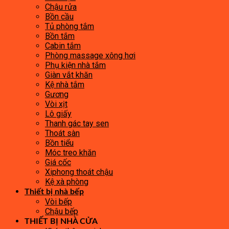
Chậu rửa
Bồn cầu
Tủ phòng tắm
Bồn tắm
Cabin tắm
Phòng massage xông hơi
Phụ kiện nhà tắm
Giàn vắt khăn
Kệ nhà tắm
Gương
Vòi xịt
Lô giấy
Thanh gác tay sen
Thoát sàn
Bồn tiểu
Móc treo khăn
Giá cốc
Xiphong thoát chậu
Kệ xà phòng
Thiết bị nhà bếp
Vòi bếp
Chậu bếp
THIẾT BỊ NHÀ CỬA