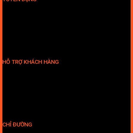
Hợp tác đại lý
Tuyển dụng nhân sự
HỖ TRỢ KHÁCH HÀNG
Phương thức thanh toán
Chính sách bảo hành
Chính sách bảo mật
Vận chuyển và giao nhận
Điều kiện và Thỏa thuận giao dịch
CHỈ ĐƯỜNG