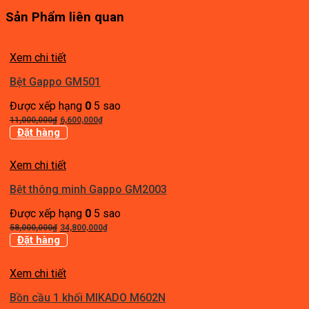
Sản Phẩm liên quan
Xem chi tiết
Bệt Gappo GM501
Được xếp hạng
0
5 sao
Giá
Giá
11,000,000
₫
6,600,000
₫
gốc
hiện
Đặt hàng
là:
tại
11,000,000₫.
là:
Xem chi tiết
6,600,000₫.
Bệt thông minh Gappo GM2003
Được xếp hạng
0
5 sao
Giá
Giá
58,000,000
₫
34,800,000
₫
gốc
hiện
Đặt hàng
là:
tại
58,000,000₫.
là:
Xem chi tiết
34,800,000₫.
Bồn cầu 1 khối MIKADO M602N