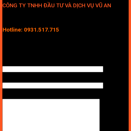
CÔNG TY TNHH ĐẦU TƯ VÀ DỊCH VỤ VŨ AN
Địa chỉ: Tầng 4, Tecco Garden, đường Vũ Lăng, Xã Thanh Trì,
Hà Nội
Hotline: 0931.517.715
Điện thoại: 0246.2929.239
Email: info.vuan@gmail.com
TÊN ANH/CHỊ
SỐ ĐIỆN THOẠI NHẬN BÁO GIÁ
LỜI NHẮN