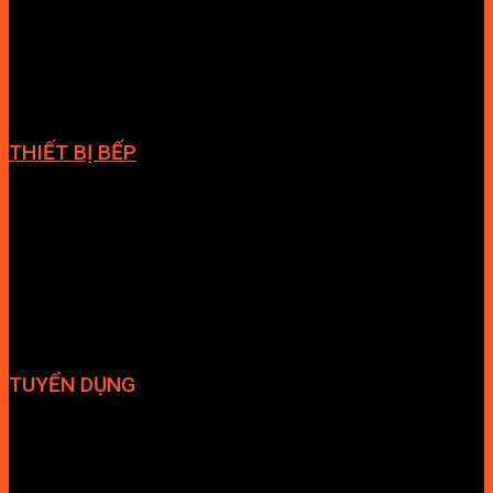
Cabin tắm
Tủ phòng tắm
Phòng massage
Chậu rửa lavabo
Giàn vắt khăn
Phụ kiện phòng tắm
THIẾT BỊ BẾP
Vòi bếp
Chậu bếp
Bếp điện
Hút mùi
TUYỂN DỤNG
Hợp tác đại lý
Tuyển dụng nhân sự