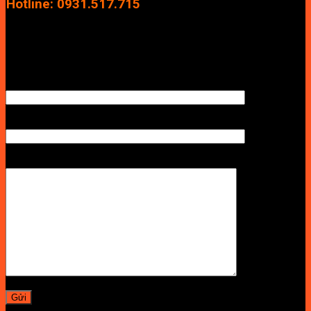
Hotline: 0931.517.715
Điện thoại: 0246.2929.239
Email: info.vuan@gmail.com
TÊN ANH/CHỊ
SỐ ĐIỆN THOẠI NHẬN BÁO GIÁ
LỜI NHẮN