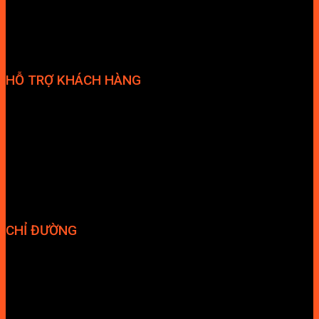
HỖ TRỢ KHÁCH HÀNG
Phương thức thanh toán
Chính sách bảo hành
Chính sách bảo mật
Vận chuyển và giao nhận
Điều kiện và Thỏa thuận giao dịch
CHỈ ĐƯỜNG