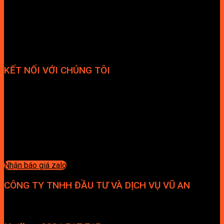
KẾT NỐI VỚI CHÚNG TÔI
Nhận báo giá zalo
CÔNG TY TNHH ĐẦU TƯ VÀ DỊCH VỤ VŨ AN
Địa chỉ: Tầng 4, Tecco Garden, đường Vũ Lăng, Xã Thanh Trì,
Hà Nội