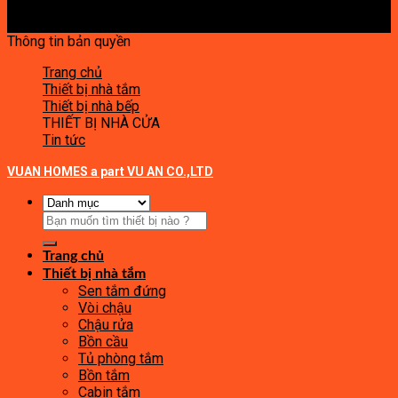
Thông tin bản quyền
Trang chủ
Thiết bị nhà tắm
Thiết bị nhà bếp
THIẾT BỊ NHÀ CỬA
Tin tức
VUAN HOMES a part VU AN CO.,LTD
Tìm
kiếm:
Trang chủ
Thiết bị nhà tắm
Sen tắm đứng
Vòi chậu
Chậu rửa
Bồn cầu
Tủ phòng tắm
Bồn tắm
Cabin tắm