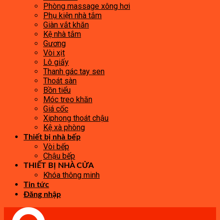
Phòng massage xông hơi
Phụ kiện nhà tắm
Giàn vắt khăn
Kệ nhà tắm
Gương
Vòi xịt
Lô giấy
Thanh gác tay sen
Thoát sàn
Bồn tiểu
Móc treo khăn
Giá cốc
Xiphong thoát chậu
Kệ xà phòng
Thiết bị nhà bếp
Vòi bếp
Chậu bếp
THIẾT BỊ NHÀ CỬA
Khóa thông minh
Tin tức
Đăng nhập