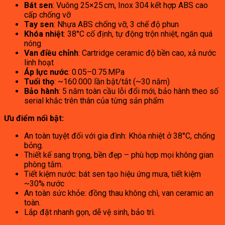
Bát sen
: Vuông 25×25 cm, Inox 304 kết hợp ABS cao
cấp chống vỡ
Tay sen
: Nhựa ABS chống vỡ, 3 chế độ phun
Khóa nhiệt
: 38°C cố định, tự động trộn nhiệt, ngăn quá
nóng
Van điều chỉnh
: Cartridge ceramic độ bền cao, xả nước
linh hoạt
Áp lực nước
: 0.05–0.75 MPa
Tuổi thọ
: ~160.000 lần bật/tắt (~30 năm)
Bảo hành
: 5 năm toàn cầu lỗi đổi mới, bảo hành theo số
serial khắc trên thân của từng sản phẩm
Ưu điểm nổi bật:
An toàn tuyệt đối với gia đình: Khóa nhiệt ở 38°C, chống
bỏng.
Thiết kế sang trọng, bền đẹp – phù hợp mọi không gian
phòng tắm.
Tiết kiệm nước: bát sen tạo hiệu ứng mưa, tiết kiệm
~30% nước
An toàn sức khỏe: đồng thau không chì, van ceramic an
toàn.
Lắp đặt nhanh gọn, dễ vệ sinh, bảo trì.