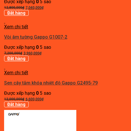
Được xếp hạng
0
5 sao
Giá
Giá
12,800,000
₫
7,040,000
₫
gốc
hiện
Đặt hàng
là:
tại
12,800,000₫.
là:
Xem chi tiết
7,040,000₫.
Vòi âm tường Gappo G1007-2
Được xếp hạng
0
5 sao
Giá
Giá
7,200,000
₫
3,960,000
₫
gốc
hiện
Đặt hàng
là:
tại
7,200,000₫.
là:
Xem chi tiết
3,960,000₫.
Sen cây tắm khóa nhiệt độ Gappo G2495-79
Được xếp hạng
0
5 sao
Giá
Giá
12,000,000
₫
6,600,000
₫
gốc
hiện
Đặt hàng
là:
tại
12,000,000₫.
là:
6,600,000₫.