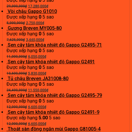
Được xếp hạng
0
5 sao
2,800,000₫.
Giá
là:
Giá
29,000,000
₫
17,280,000
₫
gốc
1,480,000₫.
hiện
Vòi chậu Gappo G1010
là:
tại
Được xếp hạng
0
5 sao
Giá
29,000,000₫.
Giá
là:
5,000,000
₫
2,750,000
₫
gốc
hiện
17,280,000₫.
Gương Breven MY005-80
là:
tại
Được xếp hạng
0
5 sao
5,000,000₫.
Giá
là:
Giá
7,625,000
₫
3,440,000
₫
gốc
2,750,000₫.
hiện
Sen cây tắm khóa nhiệt độ Gappo G2495-71
là:
tại
Được xếp hạng
0
5 sao
7,625,000₫.
Giá
là:
Giá
11,000,000
₫
6,050,000
₫
gốc
3,440,000₫.
hiện
Sen cây tắm khóa nhiệt độ Gappo G2491
là:
tại
Được xếp hạng
0
5 sao
11,000,000₫.
Giá
là:
Giá
10,600,000
₫
5,830,000
₫
gốc
6,050,000₫.
hiện
Tủ chậu Breven JA31008-80
là:
tại
Được xếp hạng
0
5 sao
10,600,000₫.
Giá
là:
Giá
24,400,000
₫
11,550,000
₫
gốc
5,830,000₫.
hiện
Sen cây tắm khóa nhiệt độ Gappo G2495-79
là:
tại
Được xếp hạng
0
5 sao
24,400,000₫.
Giá
Giá
là:
12,000,000
₫
6,600,000
₫
gốc
hiện
11,550,000₫.
Sen cây tắm khóa nhiệt độ Gappo G2491-9
là:
tại
Được xếp hạng
5.00
5 sao
12,000,000₫.
Giá
là:
Giá
12,000,000
₫
6,600,000
₫
gốc
6,600,000₫.
hiện
Thoát sàn đồng ngăn mùi Gappo G81005-4