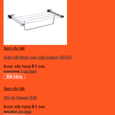
Xem chi tiết
Giàn vắt khăn cao cấp Gappo G0724
Được xếp hạng
0
5 sao
Giá
Giá
6,400,000
₫
3,520,000
₫
gốc
hiện
Đặt hàng
là:
tại
6,400,000₫.
là:
Xem chi tiết
3,520,000₫.
Vòi xịt Gappo G36
Được xếp hạng
0
5 sao
Giá
Giá
800,000
₫
440,000
₫