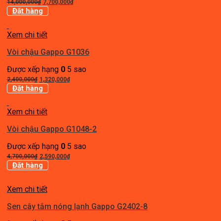
Giá
Giá
14,000,000
₫
7,700,000
₫
gốc
hiện
Đặt hàng
là:
tại
14,000,000₫.
là:
Xem chi tiết
7,700,000₫.
Vòi chậu Gappo G1036
Được xếp hạng
0
5 sao
Giá
Giá
2,400,000
₫
1,320,000
₫
gốc
hiện
Đặt hàng
là:
tại
2,400,000₫.
là:
Xem chi tiết
1,320,000₫.
Vòi chậu Gappo G1048-2
Được xếp hạng
0
5 sao
Giá
Giá
4,700,000
₫
2,590,000
₫
gốc
hiện
Đặt hàng
là:
tại
4,700,000₫.
là:
Xem chi tiết
2,590,000₫.
Sen cây tắm nóng lạnh Gappo G2402-8