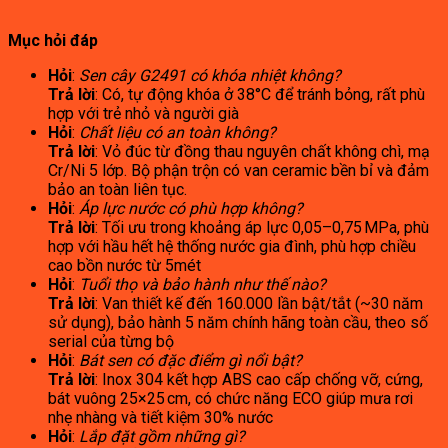
Mục hỏi đáp
Hỏi
:
Sen cây G2491 có khóa nhiệt không?
Trả lời
: Có, tự động khóa ở 38°C để tránh bỏng, rất phù
hợp với trẻ nhỏ và người già
Hỏi
:
Chất liệu có an toàn không?
Trả lời
: Vỏ đúc từ đồng thau nguyên chất không chì, mạ
Cr/Ni 5 lớp. Bộ phận trộn có van ceramic bền bỉ và đảm
bảo an toàn liên tục.
Hỏi
:
Áp lực nước có phù hợp không?
Trả lời
: Tối ưu trong khoảng áp lực 0,05–0,75 MPa, phù
hợp với hầu hết hệ thống nước gia đình, phù hợp chiều
cao bồn nước từ 5mét
Hỏi
:
Tuổi thọ và bảo hành như thế nào?
Trả lời
: Van thiết kế đến 160.000 lần bật/tắt (~30 năm
sử dụng), bảo hành 5 năm chính hãng toàn cầu, theo số
serial của từng bộ
Hỏi
:
Bát sen có đặc điểm gì nổi bật?
Trả lời
: Inox 304 kết hợp ABS cao cấp chống vỡ, cứng,
bát vuông 25×25 cm, có chức năng ECO giúp mưa rơi
nhẹ nhàng và tiết kiệm 30% nước
Hỏi
:
Lắp đặt gồm những gì?