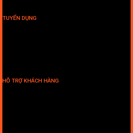
TUYỂN DỤNG
Hợp tác đại lý
Tuyển dụng nhân sự
HỖ TRỢ KHÁCH HÀNG
Phương thức thanh toán
Chính sách bảo hành
Chính sách bảo mật
Vận chuyển và giao nhận
Điều kiện và Thỏa thuận giao dịch