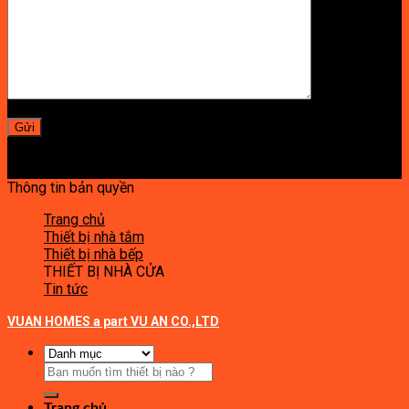
Thông tin bản quyền
Trang chủ
Thiết bị nhà tắm
Thiết bị nhà bếp
THIẾT BỊ NHÀ CỬA
Tin tức
VUAN HOMES a part VU AN CO.,LTD
Tìm
kiếm:
Trang chủ