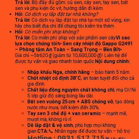
Trả lời
: Bộ đầy đủ gồm: củ sen, cây sen, tay sen, bát
sen và phụ kiện ốc vít, hướng dẫn đi kèm.
Hỏi
:
Có dịch vụ lắp đặt tại nhà không?
Trả lời
: Có dịch vụ lắp đặt tại nhà tại một số vùng, xin
hãy cho biết địa chỉ để chúng tôi kiểm tra thêm .
Hỏi
:
Có miễn phí ship không?
Trả lời
: Có miễn phí ship với sản phẩm sen cây
Vì sao
lựa chọn chúng tôi
✨
Sen cây nhiệt độ Gappo G2491
– Phòng tắm An Toàn – Sang Trọng – Bền Bỉ
✨
Giá chỉ ~5tr620 ₫ (giảm từ 10,600,000 ₫)! Liên hệ để
được tư vấn và giao nhanh toàn quốc.
Nội dung chính:
Nhập khẩu Nga, chính hãng
– bảo hành 5 năm.
Chốt nhiệt cố định 38°C
, an toàn tuyệt đối cho cả
gia đình.
Chất liệu đồng nguyên chất không chì
, mạ Cr/Ni
5 lớp giữ độ sáng bóng lâu dài.
Bát sen vuông 25 cm + ABS chống vỡ
, tạo dòng
nước như mưa, tiết kiệm đến 30%.
Tay sen 3 chế độ + van ceramic
– mạnh mẽ,
mượt mà, không rò rỉ.
Dễ lắp đặt & vệ sinh
, phù hợp mọi không
gian.
CTA:
📞 Nhắn ngay để được tư vấn – hỗ trợ
Hotline : 0931.517.715