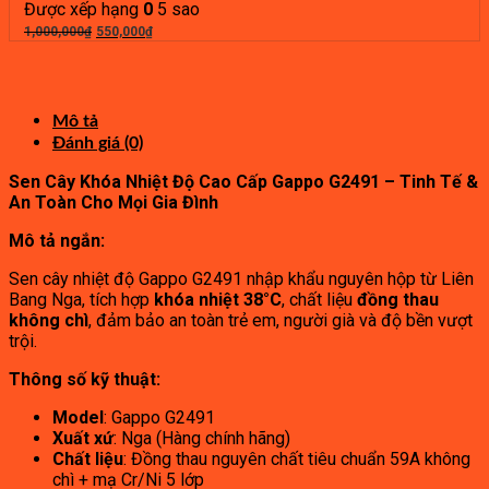
là:
tại
Được xếp hạng
0
5 sao
Giá
12,000,000₫.
Giá
là:
1,000,000
₫
550,000
₫
gốc
hiện
6,600,000₫.
là:
tại
1,000,000₫.
là:
550,000₫.
Mô tả
Đánh giá (0)
Sen Cây Khóa Nhiệt Độ Cao Cấp Gappo G2491 – Tinh Tế &
An Toàn Cho Mọi Gia Đình
Mô tả ngắn:
Sen cây nhiệt độ Gappo G2491 nhập khẩu nguyên hộp từ Liên
Bang Nga, tích hợp
khóa nhiệt 38°C
, chất liệu
đồng thau
không chì
, đảm bảo an toàn trẻ em, người già và độ bền vượt
trội.
Thông số kỹ thuật:
Model
: Gappo G2491
Xuất xứ
: Nga (Hàng chính hãng)
Chất liệu
: Đồng thau nguyên chất tiêu chuẩn 59A không
chì + mạ Cr/Ni 5 lớp