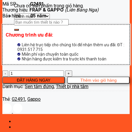
Mã SP :
G2491
là:
tại
Chưa có sản phẩm trong giỏ hàng.
Thương hiệu:
FRAP & GAPPO
(Liên Bang Nga)
10,600,000₫.
là:
Bảo hành :
05 năm
5,830,000₫.
Tìm
kiếm:
Chương trình ưu đãi:
Liên hệ trực tiếp cho chúng tôi để nhận thêm ưu đãi. ĐT :
0931.517.715
Miễn phí vận chuyển toàn quốc
Nhận hàng được kiểm tra trước khi thanh toán
Sen
cây
ĐẶT HÀNG NGAY
Thêm vào giỏ hàng
tắm
Danh mục:
Sen tắm đứng
,
Thiết bị nhà tắm
khóa
nhiệt
Thẻ:
G2491
,
Gappo
độ
Gappo
G2491
số
lượng