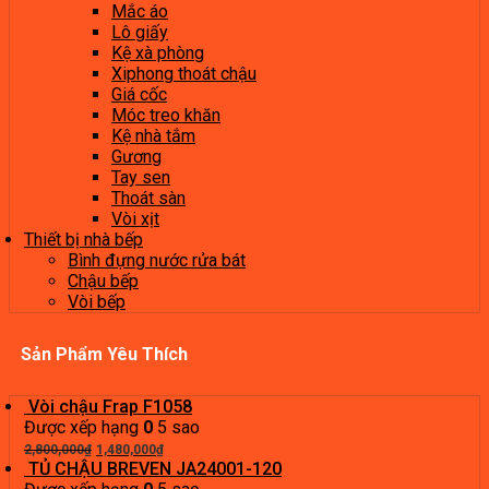
Mắc áo
Lô giấy
Kệ xà phòng
Xiphong thoát chậu
Giá cốc
Móc treo khăn
Kệ nhà tắm
Gương
Tay sen
Thoát sàn
Vòi xịt
Thiết bị nhà bếp
Bình đựng nước rửa bát
Chậu bếp
Vòi bếp
Sản Phẩm Yêu Thích
Vòi chậu Frap F1058
Được xếp hạng
0
5 sao
Giá
Giá
2,800,000
₫
1,480,000
₫
gốc
hiện
TỦ CHẬU BREVEN JA24001-120
là:
tại