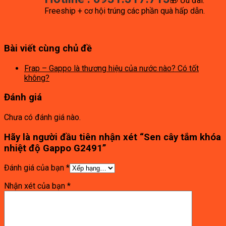
🎁 Ưu đãi:
Freeship + cơ hội trúng các phần quà hấp dẫn.
Bài viết cùng chủ đề
Frap – Gappo là thương hiệu của nước nào? Có tốt
không?
Đánh giá
Chưa có đánh giá nào.
Hãy là người đầu tiên nhận xét “Sen cây tắm khóa
nhiệt độ Gappo G2491”
Đánh giá của bạn
*
Nhận xét của bạn
*