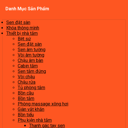
Danh Mục Sản Phẩm
Sen đặt sàn
Khóa thông mình
Thiết bị nhà tắm
Bệt sứ
Sen đặt sàn
Sen âm tường
Vòi âm tường
Chậu âm bàn
Cabin tắm
Sen tắm đứng
Vòi chậu
Chậu rửa
Tủ phòng tắm
Bồn cầu
Bồn tắm
Phòng massage xông hơi
Giàn vắt khăn
Bồn tiểu
Phụ kiện nhà tắm
Thanh gác tay sen