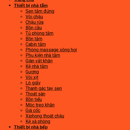
Thiết bị nhà tắm
Sen tắm đứng
Vòi chậu
Chậu rửa
Bồn cầu
Tủ phòng tắm
Bồn tắm
Cabin tắm
Phòng massage xông hơi
Phụ kiện nhà tắm
Giàn vắt khăn
Kệ nhà tắm
Gương
Vòi xịt
Lô giấy
Thanh gác tay sen
Thoát sàn
Bồn tiểu
Móc treo khăn
Giá cốc
Xiphong thoát chậu
Kệ xà phòng
Thiết bị nhà bếp