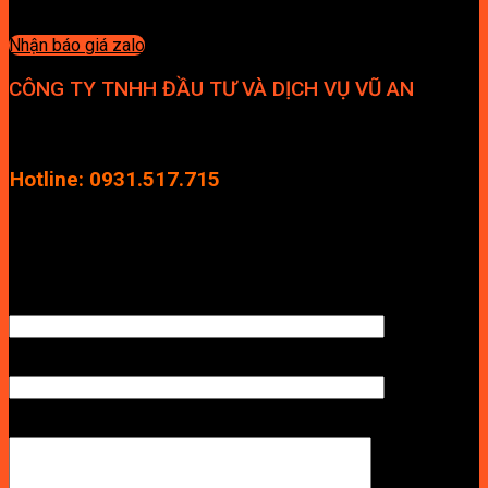
Nhận báo giá zalo
CÔNG TY TNHH ĐẦU TƯ VÀ DỊCH VỤ VŨ AN
Địa chỉ: Tầng 4, Tecco Garden, đường Vũ Lăng, Xã Thanh Trì,
Hà Nội
Hotline: 0931.517.715
Điện thoại: 0246.2929.239
Email: info.vuan@gmail.com
TÊN ANH/CHỊ
SỐ ĐIỆN THOẠI NHẬN BÁO GIÁ
LỜI NHẮN