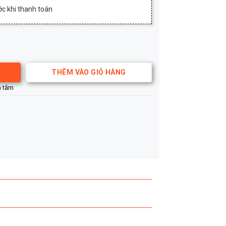
c khi thanh toán
G0724 số lượng
THÊM VÀO GIỎ HÀNG
à tắm