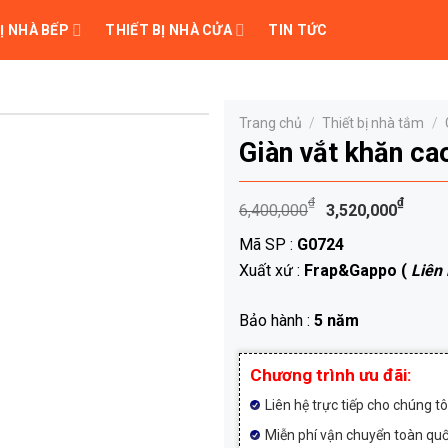
Ị NHÀ BẾP
THIẾT BỊ NHÀ CỬA
TIN TỨC
Trang chủ
/
Thiết bị nhà tắm
/
Giàn vắt khăn c
Giá
Giá
₫
₫
6,400,000
3,520,000
gốc
hiện
Mã SP :
G0724
là:
tại
Xuất xứ :
Frap&Gappo (
Liên
6,400,000₫
là:
3,5
Bảo hành :
5 năm
Chương trình ưu đãi:
Liên hệ trực tiếp cho chúng t
Miễn phí vận chuyển toàn qu