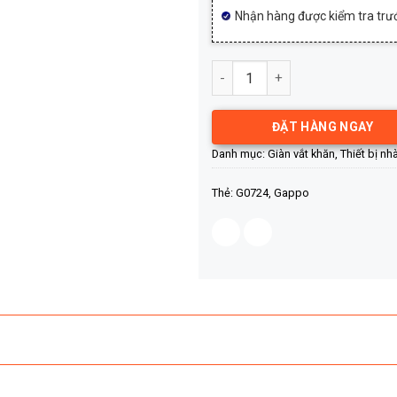
Nhận hàng được kiểm tra trướ
Giàn vắt khăn cao cấp Gappo 
ĐẶT HÀNG NGAY
Danh mục:
Giàn vắt khăn
,
Thiết bị nh
Thẻ:
G0724
,
Gappo