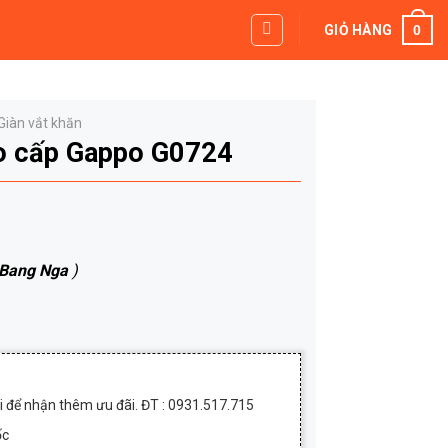
0
GIỎ HÀNG
Giàn vắt khăn
ao cấp Gappo G0724
 Bang Nga
)
.
20,000₫.
ôi để nhận thêm ưu đãi. ĐT : 0931.517.715
ốc