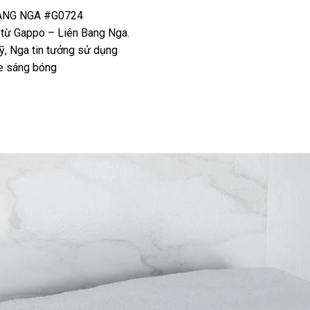
ANG NGA #G0724
 từ Gappo – Liên Bang Nga.
ỹ, Nga tin tưởng sử dụng
e sáng bóng