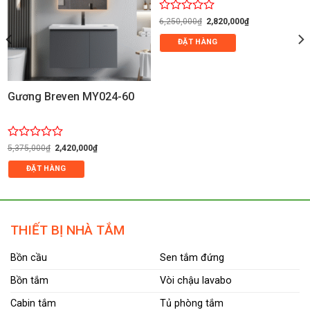
Giá
Giá
Được
6,250,000
₫
2,820,000
₫
gốc
hiện
xếp
là:
tại
ĐẶT HÀNG
hạng
6,250,000₫.
là:
0
.
2,820,000₫.
5
sao
Gương Breven MY024-60
Giá
Giá
Được
5,375,000
₫
2,420,000
₫
gốc
hiện
xếp
là:
tại
ĐẶT HÀNG
hạng
5,375,000₫.
là:
0
2,420,000₫.
5
sao
THIẾT BỊ NHÀ TẮM
Bồn cầu
Sen tắm đứng
Bồn tắm
Vòi chậu lavabo
Cabin tắm
Tủ phòng tắm