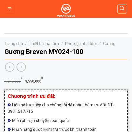
Skip
to
content
Trang chủ
/
Thiết bị nhà tắm
/
Phụ kiện nhà tắm
/
Gương
Gương Breven MY024-100
Giá
Giá
₫
₫
7,875,000
3,550,000
gốc
hiện
là:
tại
Chương trình ưu đãi:
7,875,000₫.
là:
Liên hệ trực tiếp cho chúng tôi để nhận thêm ưu đãi. ĐT :
3,550,000₫.
0931.517.715
Miễn phí vận chuyển toàn quốc
Nhận hàng được kiểm tra trước khi thanh toán