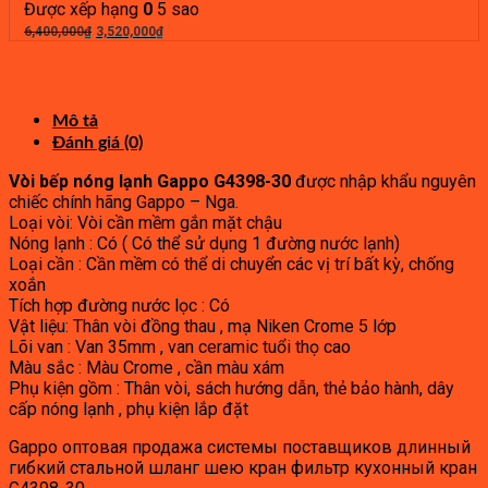
là:
tại
Được xếp hạng
0
5 sao
4,800,000₫.
Giá
là:
Giá
6,400,000
₫
3,520,000
₫
gốc
2,540,000₫.
hiện
là:
tại
6,400,000₫.
là:
3,520,000₫.
Mô tả
Đánh giá (0)
Vòi bếp nóng lạnh Gappo G4398-30
được nhập khẩu nguyên
chiếc chính hãng Gappo – Nga.
Loại vòi: Vòi cần mềm gắn mặt chậu
Nóng lạnh : Có ( Có thể sử dụng 1 đường nước lạnh)
Loại cần : Cần mềm có thể di chuyển các vị trí bất kỳ, chống
xoắn
Tích hợp đường nước lọc : Có
Vật liệu: Thân vòi đồng thau , mạ Niken Crome 5 lớp
Lõi van : Van 35mm , van ceramic tuổi thọ cao
Màu sắc : Màu Crome , cần màu xám
Phụ kiện gồm : Thân vòi, sách hướng dẫn, thẻ bảo hành, dây
cấp nóng lạnh , phụ kiện lắp đặt
Gappo оптовая продажа системы поставщиков длинный
гибкий стальной шланг шею кран фильтр кухонный кран