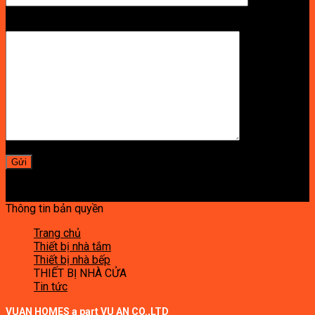
LỜI NHẮN
Thông tin bản quyền
Trang chủ
Thiết bị nhà tắm
Thiết bị nhà bếp
THIẾT BỊ NHÀ CỬA
Tin tức
VUAN HOMES a part VU AN CO.,LTD