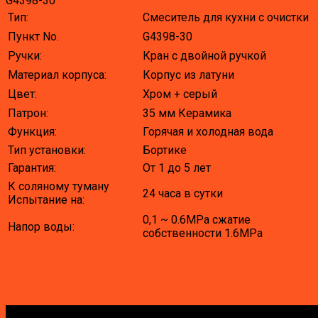
G4398-30
Тип:
Смеситель для кухни с очистки
Пункт No.
G4398-30
Ручки:
Кран с двойной ручкой
Материал корпуса:
Корпус из латуни
Цвет:
Хром + серый
Патрон:
35 мм Керамика
Функция:
Горячая и холодная вода
Тип установки:
Бортике
Гарантия:
От 1 до 5 лет
К соляному туману
24 часа в сутки
Испытание на:
0,1 ~ 0.6MPa сжатие
Напор воды:
собственности 1.6MPa