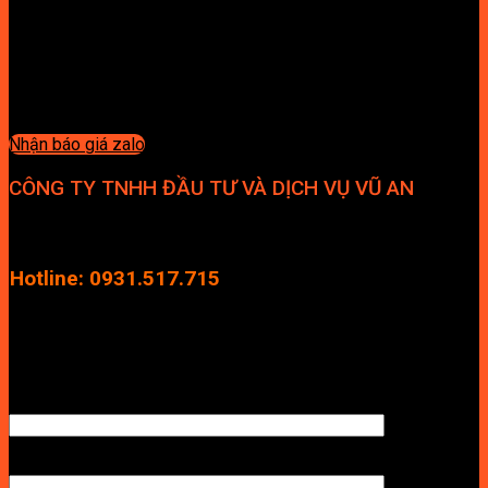
Nhận báo giá zalo
CÔNG TY TNHH ĐẦU TƯ VÀ DỊCH VỤ VŨ AN
Địa chỉ: Tầng 4, Tecco Garden, đường Vũ Lăng, Xã Thanh Trì,
Hà Nội
Hotline: 0931.517.715
Điện thoại: 0246.2929.239
Email: info.vuan@gmail.com
TÊN ANH/CHỊ
SỐ ĐIỆN THOẠI NHẬN BÁO GIÁ