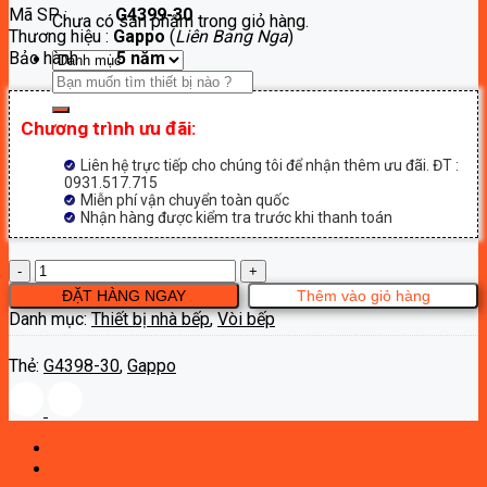
Mã SP :
G4399-30
là:
tại
Chưa có sản phẩm trong giỏ hàng.
Thương hiệu :
Gappo
(
Liên Bang Nga
)
5,900,000₫.
là:
Bảo hành :
5 năm
3,250,000₫.
Tìm
kiếm:
Chương trình ưu đãi:
Liên hệ trực tiếp cho chúng tôi để nhận thêm ưu đãi. ĐT :
0931.517.715
Miễn phí vận chuyển toàn quốc
Nhận hàng được kiểm tra trước khi thanh toán
Vòi
bếp
ĐẶT HÀNG NGAY
Thêm vào giỏ hàng
nóng
Danh mục:
Thiết bị nhà bếp
,
Vòi bếp
lạnh
Gappo
Thẻ:
G4398-30
,
Gappo
G4398-
30
số
lượng