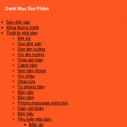
Danh Mục Sản Phẩm
Sen đặt sàn
Khóa thông mình
Thiết bị nhà tắm
Bệt sứ
Sen đặt sàn
Sen âm tường
Vòi âm tường
Chậu âm bàn
Cabin tắm
Sen tắm đứng
Vòi chậu
Chậu rửa
Tủ phòng tắm
Bồn cầu
Bồn tắm
Phòng massage xông hơi
Giàn vắt khăn
Bồn tiểu
Phụ kiện nhà tắm
Mắc áo