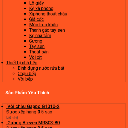
Lô giấy
Kệ xà phòng
Xiphong thoát chậu
Giá cốc
Móc treo khăn
Thanh gác tay sen
Kệ nhà tắm
Gương
Tay sen
Thoát sàn
Vòi xịt
Thiết bị nhà bếp
Bình đựng nước rửa bát
Chậu bếp
Vòi bếp
Sản Phẩm Yêu Thích
Vòi chậu Gappo G1010-2
Được xếp hạng
0
5 sao
Liên hệ
Gương Breven MR803-80