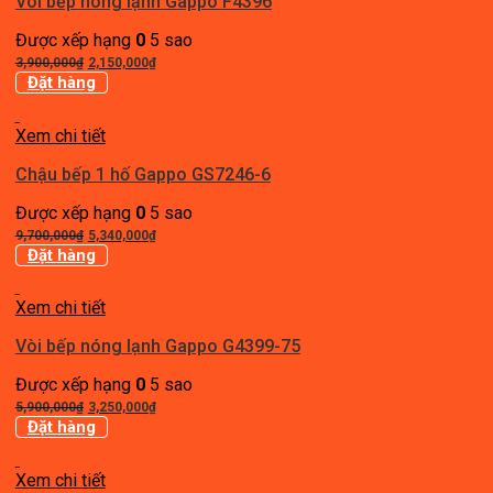
Vòi bếp nóng lạnh Gappo F4396
Được xếp hạng
0
5 sao
Giá
Giá
3,900,000
₫
2,150,000
₫
gốc
hiện
Đặt hàng
là:
tại
3,900,000₫.
là:
Xem chi tiết
2,150,000₫.
Chậu bếp 1 hố Gappo GS7246-6
Được xếp hạng
0
5 sao
Giá
Giá
9,700,000
₫
5,340,000
₫
gốc
hiện
Đặt hàng
là:
tại
9,700,000₫.
là:
Xem chi tiết
5,340,000₫.
Vòi bếp nóng lạnh Gappo G4399-75
Được xếp hạng
0
5 sao
Giá
Giá
5,900,000
₫
3,250,000
₫
gốc
hiện
Đặt hàng
là:
tại
5,900,000₫.
là:
Xem chi tiết
3,250,000₫.