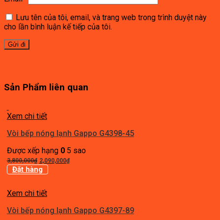
Lưu tên của tôi, email, và trang web trong trình duyệt này
cho lần bình luận kế tiếp của tôi.
Sản Phẩm liên quan
Xem chi tiết
Vòi bếp nóng lạnh Gappo G4398-45
Được xếp hạng
0
5 sao
Giá
Giá
3,800,000
₫
2,090,000
₫
gốc
hiện
Đặt hàng
là:
tại
3,800,000₫.
là:
Xem chi tiết
2,090,000₫.
Vòi bếp nóng lạnh Gappo G4397-89