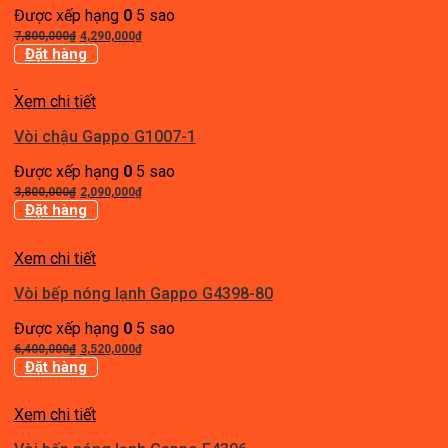
Được xếp hạng
0
5 sao
Giá
Giá
7,800,000
₫
4,290,000
₫
gốc
hiện
Đặt hàng
là:
tại
7,800,000₫.
là:
Xem chi tiết
4,290,000₫.
Vòi chậu Gappo G1007-1
Được xếp hạng
0
5 sao
Giá
Giá
3,800,000
₫
2,090,000
₫
gốc
hiện
Đặt hàng
là:
tại
3,800,000₫.
là:
Xem chi tiết
2,090,000₫.
Vòi bếp nóng lạnh Gappo G4398-80
Được xếp hạng
0
5 sao
Giá
Giá
6,400,000
₫
3,520,000
₫
gốc
hiện
Đặt hàng
là:
tại
6,400,000₫.
là:
Xem chi tiết
3,520,000₫.