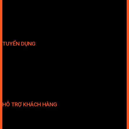
Chậu bếp
Bếp điện
Hút mùi
TUYỂN DỤNG
Hợp tác đại lý
Tuyển dụng nhân sự
HỖ TRỢ KHÁCH HÀNG
Phương thức thanh toán
Chính sách bảo hành