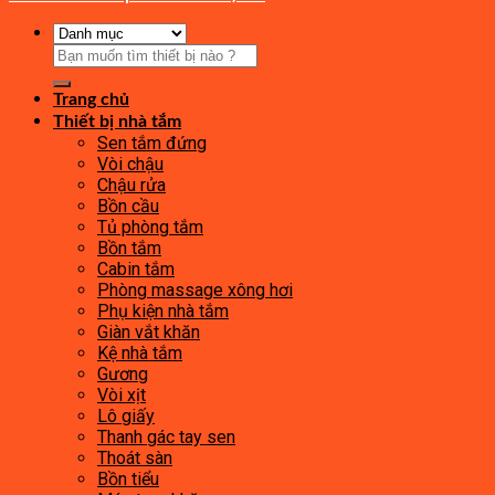
Tìm
kiếm:
Trang chủ
Thiết bị nhà tắm
Sen tắm đứng
Vòi chậu
Chậu rửa
Bồn cầu
Tủ phòng tắm
Bồn tắm
Cabin tắm
Phòng massage xông hơi
Phụ kiện nhà tắm
Giàn vắt khăn
Kệ nhà tắm
Gương
Vòi xịt
Lô giấy
Thanh gác tay sen
Thoát sàn
Bồn tiểu