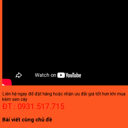
Liên hệ ngay để đặt hàng hoặc nhận ưu đãi giá tốt hơn khi mua
kèm sen cây
ĐT : 0931.517.715
Bài viết cùng chủ đề