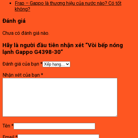
Frap – Gappo là thương hiệu của nước nào? Có tốt
không?
Đánh giá
Chưa có đánh giá nào.
Hãy là người đầu tiên nhận xét “Vòi bếp nóng
lạnh Gappo G4398-30”
Đánh giá của bạn
*
Nhận xét của bạn
*
Tên
*
Email
*