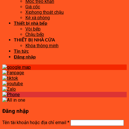
Móc treo khăn
Giá cốc
Xiphong thoát chậu
Kệ xà phòng
Thiết bị nhà bếp
Vòi bếp
Chậu bếp
THIẾT BỊ NHÀ CỬA
Khóa thông minh
Tin tức
Đăng nhập
Đăng nhập
Tên tài khoản hoặc địa chỉ email
*