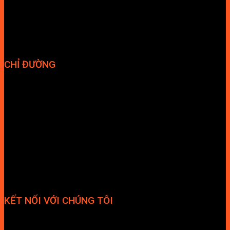
Chính sách bảo mật
Vận chuyển và giao nhận
Điều kiện và Thỏa thuận giao dịch
CHỈ ĐƯỜNG
KẾT NỐI VỚI CHÚNG TÔI