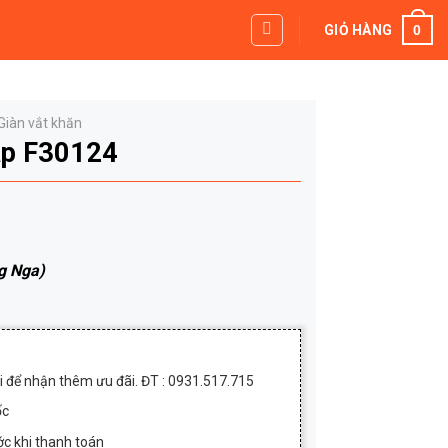
0
GIỎ HÀNG
Giàn vắt khăn
rap F30124
g Nga)
.
000₫.
ôi để nhận thêm ưu đãi. ĐT : 0931.517.715
ốc
c khi thanh toán