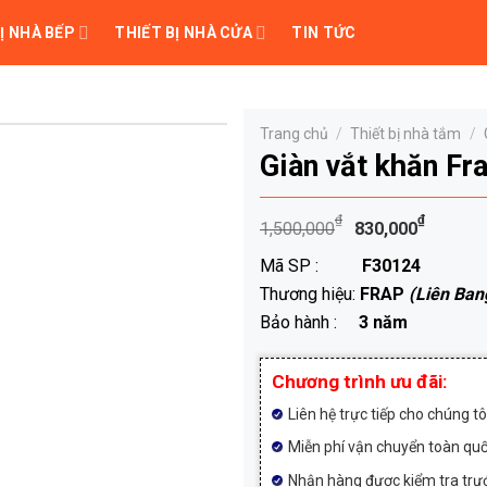
Ị NHÀ BẾP
THIẾT BỊ NHÀ CỬA
TIN TỨC
Trang chủ
/
Thiết bị nhà tắm
/
Giàn vắt khăn F
Giá
Giá
₫
₫
1,500,000
830,000
gốc
hiện
Mã SP :
F30124
là:
tại
Thương hiệu:
FRAP
(Liên Ban
1,500,000₫
là:
Bảo hành :
3 năm
830,
Chương trình ưu đãi:
Liên hệ trực tiếp cho chúng t
Miễn phí vận chuyển toàn qu
Nhận hàng được kiểm tra trướ