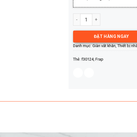
Giàn vắt khăn Frap F30124 số 
ĐẶT HÀNG NGAY
Danh mục:
Giàn vắt khăn
,
Thiết bị nh
Thẻ:
f30124
,
Frap