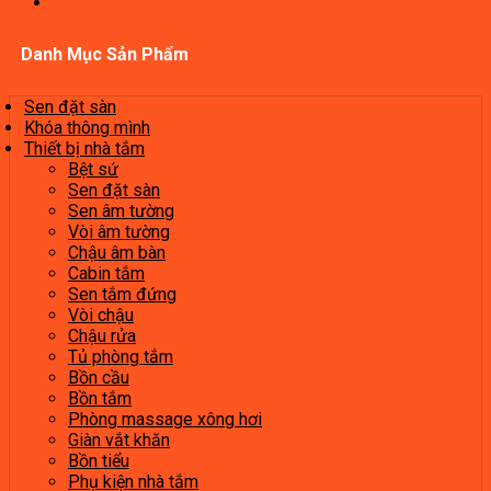
Danh Mục Sản Phẩm
Sen đặt sàn
Khóa thông mình
Thiết bị nhà tắm
Bệt sứ
Sen đặt sàn
Sen âm tường
Vòi âm tường
Chậu âm bàn
Cabin tắm
Sen tắm đứng
Vòi chậu
Chậu rửa
Tủ phòng tắm
Bồn cầu
Bồn tắm
Phòng massage xông hơi
Giàn vắt khăn
Bồn tiểu
Phụ kiện nhà tắm