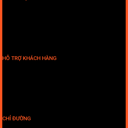
Hợp tác đại lý
Tuyển dụng nhân sự
HỖ TRỢ KHÁCH HÀNG
Phương thức thanh toán
Chính sách bảo hành
Chính sách bảo mật
Vận chuyển và giao nhận
Điều kiện và Thỏa thuận giao dịch
CHỈ ĐƯỜNG