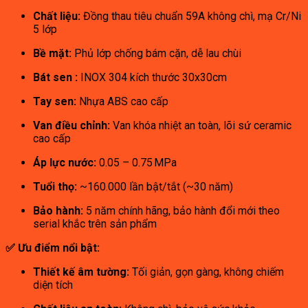
Chất liệu:
Đồng thau tiêu chuẩn 59A không chì, mạ Cr/Ni
5 lớp
Bề mặt:
Phủ lớp chống bám cặn, dễ lau chùi
Bát sen :
INOX 304 kích thước 30x30cm
Tay sen:
Nhựa ABS cao cấp
Van điều chỉnh:
Van khóa nhiệt an toàn, lõi sứ ceramic
cao cấp
Áp lực nước:
0.05 – 0.75 MPa
Tuổi thọ:
~160.000 lần bật/tắt (~30 năm)
Bảo hành:
5 năm chính hãng, bảo hành đổi mới theo
serial khắc trên sản phẩm
✅ Ưu điểm nổi bật:
Thiết kế âm tường:
Tối giản, gọn gàng, không chiếm
diện tích