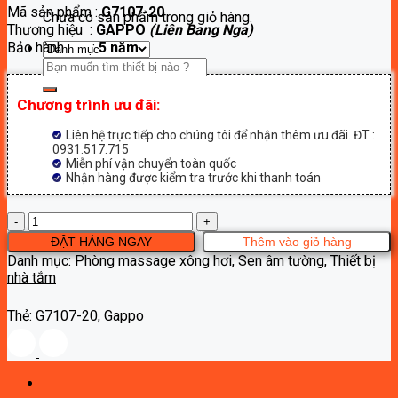
Mã sản phẩm :
G7107-20
là:
tại
Chưa có sản phẩm trong giỏ hàng.
Thương hiệu :
GAPPO
(Liên Bang Nga)
14,000,000₫.
là:
Bảo hành :
5 năm
7,700,000₫.
Tìm
kiếm:
Chương trình ưu đãi:
Liên hệ trực tiếp cho chúng tôi để nhận thêm ưu đãi. ĐT :
0931.517.715
Miễn phí vận chuyển toàn quốc
Nhận hàng được kiểm tra trước khi thanh toán
Sen
âm
ĐẶT HÀNG NGAY
Thêm vào giỏ hàng
tường
Danh mục:
Phòng massage xông hơi
,
Sen âm tường
,
Thiết bị
Gappo
nhà tắm
G7107-
20
Thẻ:
G7107-20
,
Gappo
số
lượng