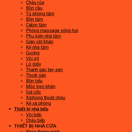
Chậu rửa
Bồn cầu
Tủ phòng tắm
Bồn tắm
Cabin tắm
Phòng massage xông hơi
Phụ kiện nhà tắm
Giàn vắt khăn
Kệ nhà tắm
Gương
Vòi xịt
Lô giấy
Thanh gác tay sen
Thoát sàn
Bồn tiểu
Móc treo khăn
Giá cốc
Xiphong thoát chậu
Kệ xà phòng
Thiết bị nhà bếp
Vòi bếp
Chậu bếp
THIẾT BỊ NHÀ CỬA
Khóa thông minh