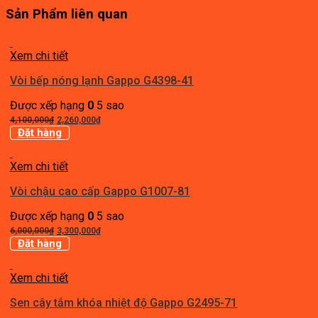
Sản Phẩm liên quan
Xem chi tiết
Vòi bếp nóng lạnh Gappo G4398-41
Được xếp hạng
0
5 sao
Giá
Giá
4,100,000
₫
2,260,000
₫
gốc
hiện
Đặt hàng
là:
tại
4,100,000₫.
là:
Xem chi tiết
2,260,000₫.
Vòi chậu cao cấp Gappo G1007-81
Được xếp hạng
0
5 sao
Giá
Giá
6,000,000
₫
3,300,000
₫
gốc
hiện
Đặt hàng
là:
tại
6,000,000₫.
là:
Xem chi tiết
3,300,000₫.
Sen cây tắm khóa nhiệt độ Gappo G2495-71