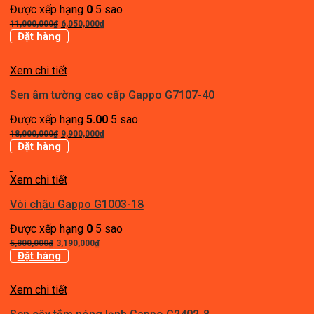
Được xếp hạng
0
5 sao
Giá
Giá
11,000,000
₫
6,050,000
₫
gốc
hiện
Đặt hàng
là:
tại
11,000,000₫.
là:
Xem chi tiết
6,050,000₫.
Sen âm tường cao cấp Gappo G7107-40
Được xếp hạng
5.00
5 sao
Giá
Giá
18,000,000
₫
9,900,000
₫
gốc
hiện
Đặt hàng
là:
tại
18,000,000₫.
là:
Xem chi tiết
9,900,000₫.
Vòi chậu Gappo G1003-18
Được xếp hạng
0
5 sao
Giá
Giá
5,800,000
₫
3,190,000
₫
gốc
hiện
Đặt hàng
là:
tại
5,800,000₫.
là:
Xem chi tiết
3,190,000₫.