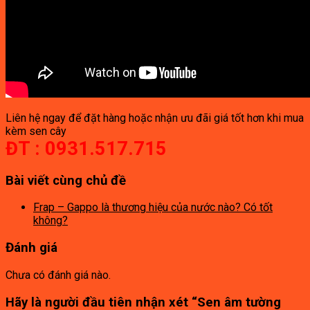
Liên hệ ngay để đặt hàng hoặc nhận ưu đãi giá tốt hơn khi mua
kèm sen cây
ĐT : 0931.517.715
Bài viết cùng chủ đề
Frap – Gappo là thương hiệu của nước nào? Có tốt
không?
Đánh giá
Chưa có đánh giá nào.
Hãy là người đầu tiên nhận xét “Sen âm tường