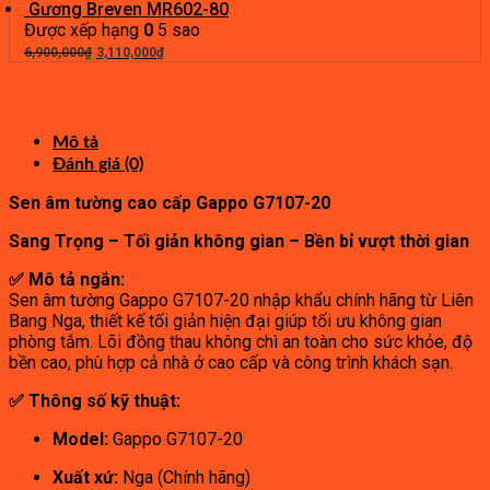
gốc
hiện
550,000₫.
Gương Breven MR602-80
là:
tại
Được xếp hạng
0
5 sao
800,000₫.
Giá
là:
Giá
6,900,000
₫
3,110,000
₫
gốc
440,000₫.
hiện
là:
tại
6,900,000₫.
là:
3,110,000₫.
Mô tả
Đánh giá (0)
Sen âm tường cao cấp Gappo G7107-20
Sang Trọng – Tối giản không gian – Bền bỉ vượt thời gian
✅ Mô tả ngắn:
Sen âm tường Gappo G7107-20 nhập khẩu chính hãng từ Liên
Bang Nga, thiết kế tối giản hiện đại giúp tối ưu không gian
phòng tắm. Lõi đồng thau không chì an toàn cho sức khỏe, độ
bền cao, phù hợp cả nhà ở cao cấp và công trình khách sạn.
✅ Thông số kỹ thuật:
Model:
Gappo G7107-20
Xuất xứ:
Nga (Chính hãng)