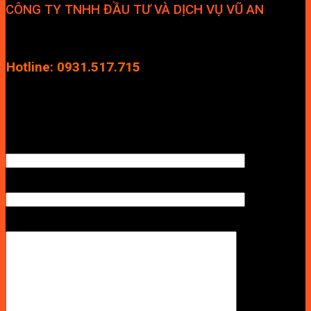
CÔNG TY TNHH ĐẦU TƯ VÀ DỊCH VỤ VŨ AN
Địa chỉ: Tầng 4, Tecco Garden, đường Vũ Lăng, Xã Thanh Trì,
Hà Nội
Hotline: 0931.517.715
Điện thoại: 0246.2929.239
Email: info.vuan@gmail.com
TÊN ANH/CHỊ
SỐ ĐIỆN THOẠI NHẬN BÁO GIÁ
LỜI NHẮN