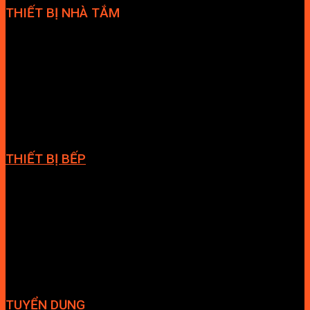
THIẾT BỊ NHÀ TẮM
Bồn cầu
Sen tắm đứng
Bồn tắm
Vòi chậu lavabo
Cabin tắm
Tủ phòng tắm
Phòng massage
Chậu rửa lavabo
Giàn vắt khăn
Phụ kiện phòng tắm
THIẾT BỊ BẾP
Vòi bếp
Chậu bếp
Bếp điện
Hút mùi
TUYỂN DỤNG