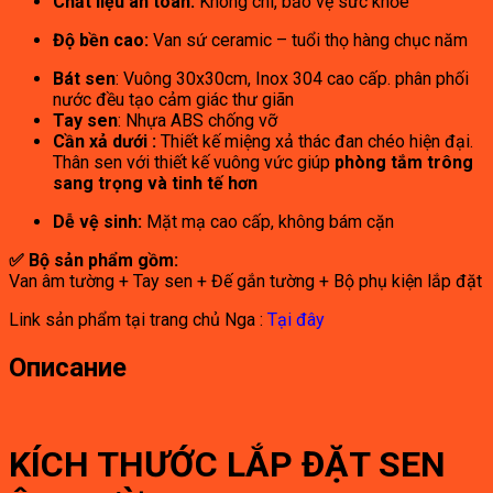
Chất liệu an toàn:
Không chì, bảo vệ sức khỏe
Độ bền cao:
Van sứ ceramic – tuổi thọ hàng chục năm
Bát sen
: Vuông 30x30cm, Inox 304 cao cấp.
phân phối
nước đều tạo cảm giác thư giãn
Tay sen
: Nhựa ABS chống vỡ
Cần xả dưới :
Thiết kế miệng xả thác đan chéo hiện đại.
Thân sen với thiết kế vuông vức giúp
phòng tắm trông
sang trọng và tinh tế hơn
Dễ vệ sinh:
Mặt mạ cao cấp, không bám cặn
✅ Bộ sản phẩm gồm:
Van âm tường + Tay sen + Đế gắn tường + Bộ phụ kiện lắp đặt
Link sản phẩm tại trang chủ Nga :
Tại đây
Описание
KÍCH THƯỚC LẮP ĐẶT SEN