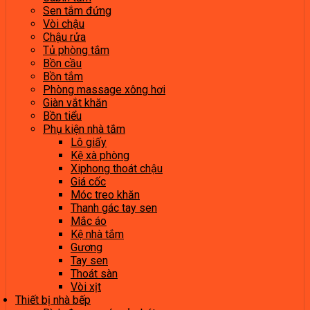
Sen tắm đứng
Vòi chậu
Chậu rửa
Tủ phòng tắm
Bồn cầu
Bồn tắm
Phòng massage xông hơi
Giàn vắt khăn
Bồn tiểu
Phụ kiện nhà tắm
Lô giấy
Kệ xà phòng
Xiphong thoát chậu
Giá cốc
Móc treo khăn
Thanh gác tay sen
Mắc áo
Kệ nhà tắm
Gương
Tay sen
Thoát sàn
Vòi xịt
Thiết bị nhà bếp