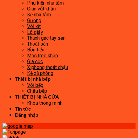
Phụ kiện nhà tắm
Giàn vắt khăn
Kệ nhà tắm
Gương
Vòi xịt
Lô giấy
Thanh gác tay sen
Thoát sàn
Bồn tiểu
Móc treo khăn
Giá cốc
Xiphong thoát chậu
Kệ xà phòng
Thiết bị nhà bếp
Vòi bếp
Chậu bếp
THIẾT BỊ NHÀ CỬA
Khóa thông minh
Tin tức
Đăng nhập