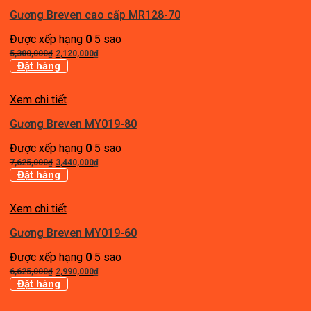
Gương Breven cao cấp MR128-70
Được xếp hạng
0
5 sao
Giá
Giá
5,300,000
₫
2,120,000
₫
gốc
hiện
Đặt hàng
là:
tại
5,300,000₫.
là:
Xem chi tiết
2,120,000₫.
Gương Breven MY019-80
Được xếp hạng
0
5 sao
Giá
Giá
7,625,000
₫
3,440,000
₫
gốc
hiện
Đặt hàng
là:
tại
7,625,000₫.
là:
Xem chi tiết
3,440,000₫.
Gương Breven MY019-60
Được xếp hạng
0
5 sao
Giá
Giá
6,625,000
₫
2,990,000
₫
gốc
hiện
Đặt hàng
là:
tại
6,625,000₫.
là: