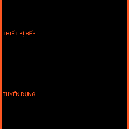
Phòng massage
Chậu rửa lavabo
Giàn vắt khăn
Phụ kiện phòng tắm
THIẾT BỊ BẾP
Vòi bếp
Chậu bếp
Bếp điện
Hút mùi
TUYỂN DỤNG
Hợp tác đại lý
Tuyển dụng nhân sự