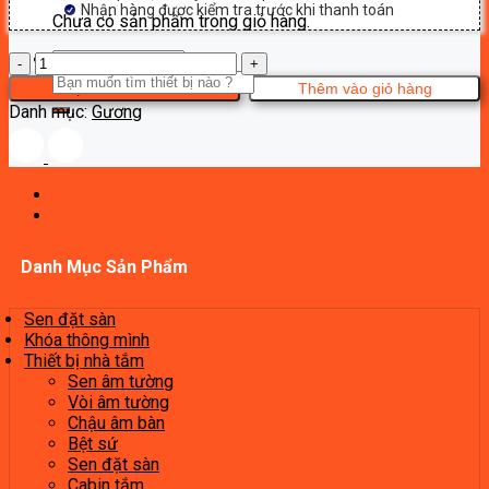
Nhận hàng được kiểm tra trước khi thanh toán
Chưa có sản phẩm trong giỏ hàng.
Gương
Tìm
Breven
ĐẶT HÀNG NGAY
Thêm vào giỏ hàng
kiếm:
MR411-
Danh mục:
Gương
LED
số
lượng
Danh Mục Sản Phẩm
Sen đặt sàn
Khóa thông mình
Thiết bị nhà tắm
Sen âm tường
Vòi âm tường
Chậu âm bàn
Bệt sứ
Sen đặt sàn
Cabin tắm