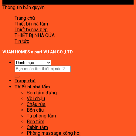
Thông tin bản quyền
Trang chủ
Thiết bị nhà tắm
Thiết bị nhà bếp
THIẾT BỊ NHÀ CỬA
Tin tức
VUAN HOMES a part VU AN CO.,LTD
Tìm
kiếm:
Trang chủ
Thiết bị nhà tắm
Sen tắm đứng
Vòi chậu
Chậu rửa
Bồn cầu
Tủ phòng tắm
Bồn tắm
Cabin tắm
Phòng massage xông hơi