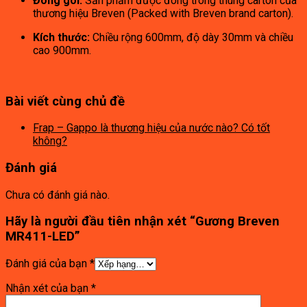
Đóng gói:
Sản phẩm được đóng trong thùng carton của
thương hiệu Breven (Packed with Breven brand carton).
Kích thước:
Chiều rộng 600mm, độ dày 30mm và chiều
cao 900mm.
Bài viết cùng chủ đề
Frap – Gappo là thương hiệu của nước nào? Có tốt
không?
Đánh giá
Chưa có đánh giá nào.
Hãy là người đầu tiên nhận xét “Gương Breven
MR411-LED”
Đánh giá của bạn
*
Nhận xét của bạn
*