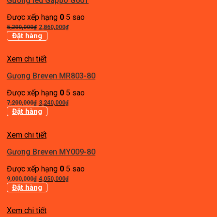
Gương led Gappo G601
Được xếp hạng
0
5 sao
Giá
Giá
5,200,000
₫
2,860,000
₫
gốc
hiện
Đặt hàng
là:
tại
5,200,000₫.
là:
Xem chi tiết
2,860,000₫.
Gương Breven MR803-80
Được xếp hạng
0
5 sao
Giá
Giá
7,200,000
₫
3,240,000
₫
gốc
hiện
Đặt hàng
là:
tại
7,200,000₫.
là:
Xem chi tiết
3,240,000₫.
Gương Breven MY009-80
Được xếp hạng
0
5 sao
Giá
Giá
9,000,000
₫
4,050,000
₫
gốc
hiện
Đặt hàng
là:
tại
9,000,000₫.
là:
Xem chi tiết
4,050,000₫.