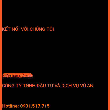
KẾT NỐI VỚI CHÚNG TÔI
Nhận báo giá zalo
CÔNG TY TNHH ĐẦU TƯ VÀ DỊCH VỤ VŨ AN
Địa chỉ: Tầng 4, Tecco Garden, đường Vũ Lăng, Xã Thanh Trì,
Hà Nội
Hotline: 0931.517.715