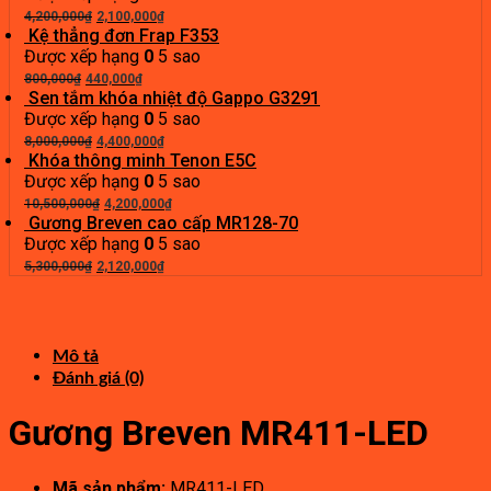
Giá
36,000,000₫.
Giá
là:
4,200,000
₫
2,100,000
₫
gốc
hiện
16,200,000₫.
Kệ thẳng đơn Frap F353
là:
tại
Được xếp hạng
0
5 sao
Giá
4,200,000₫.
Giá
là:
800,000
₫
440,000
₫
gốc
hiện
2,100,000₫.
Sen tắm khóa nhiệt độ Gappo G3291
là:
tại
Được xếp hạng
0
5 sao
800,000₫.
Giá
là:
Giá
8,000,000
₫
4,400,000
₫
gốc
440,000₫.
hiện
Khóa thông minh Tenon E5C
là:
tại
Được xếp hạng
0
5 sao
8,000,000₫.
Giá
là:
Giá
10,500,000
₫
4,200,000
₫
gốc
4,400,000₫.
hiện
Gương Breven cao cấp MR128-70
là:
tại
Được xếp hạng
0
5 sao
Giá
10,500,000₫.
Giá
là:
5,300,000
₫
2,120,000
₫
gốc
hiện
4,200,000₫.
là:
tại
5,300,000₫.
là:
2,120,000₫.
Mô tả
Đánh giá (0)
Gương Breven MR411-LED
Mã sản phẩm:
MR411-LED.