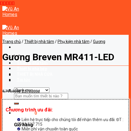
Skip
to
content
Trang chủ
/
Thiết bị nhà tắm
/
Phụ kiện nhà tắm
/
Gương
Gương Breven MR411-LED
Trang chủ
Thiết bị nhà tắm
Thiết bị nhà bếp
THIẾT BỊ NHÀ CỬA
Tin tức
Giá
Giá
5,700,000
₫
2,570,000
₫
Tìm
gốc
hiện
kiếm:
là:
tại
5,700,000₫.
là:
Chương trình ưu đãi:
2,570,000₫.
Giỏ hàng
0
Liên hệ trực tiếp cho chúng tôi để nhận thêm ưu đãi. ĐT :
0931.517.715
Giỏ hàng
Miễn phí vận chuyển toàn quốc