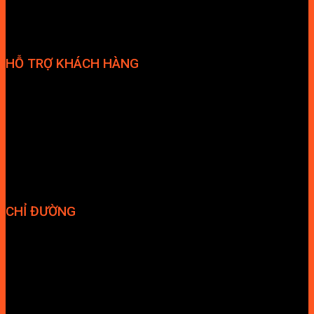
HỖ TRỢ KHÁCH HÀNG
Phương thức thanh toán
Chính sách bảo hành
Chính sách bảo mật
Vận chuyển và giao nhận
Điều kiện và Thỏa thuận giao dịch
CHỈ ĐƯỜNG