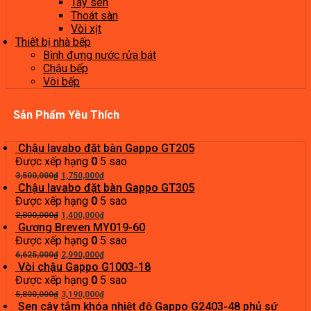
Tay sen
Thoát sàn
Vòi xịt
Thiết bị nhà bếp
Bình đựng nước rửa bát
Chậu bếp
Vòi bếp
Sản Phẩm Yêu Thích
Chậu lavabo đặt bàn Gappo GT205
Được xếp hạng
0
5 sao
Giá
Giá
3,500,000
₫
1,750,000
₫
gốc
hiện
Chậu lavabo đặt bàn Gappo GT305
là:
tại
Được xếp hạng
0
5 sao
3,500,000₫.
Giá
là:
Giá
2,800,000
₫
1,400,000
₫
gốc
1,750,000₫.
hiện
Gương Breven MY019-60
là:
tại
Được xếp hạng
0
5 sao
2,800,000₫.
Giá
là:
Giá
6,625,000
₫
2,990,000
₫
gốc
1,400,000₫.
hiện
Vòi chậu Gappo G1003-18
là:
tại
Được xếp hạng
0
5 sao
6,625,000₫.
Giá
là:
Giá
5,800,000
₫
3,190,000
₫
gốc
2,990,000₫.
hiện
Sen cây tắm khóa nhiệt độ Gappo G2403-48 phủ sứ