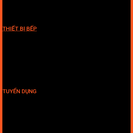
Giàn vắt khăn
Phụ kiện phòng tắm
THIẾT BỊ BẾP
Vòi bếp
Chậu bếp
Bếp điện
Hút mùi
TUYỂN DỤNG
Hợp tác đại lý
Tuyển dụng nhân sự