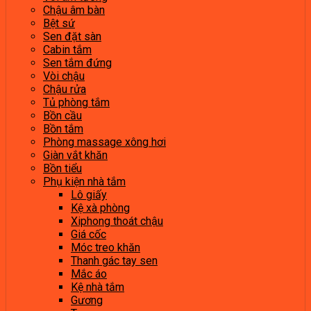
Chậu âm bàn
Bệt sứ
Sen đặt sàn
Cabin tắm
Sen tắm đứng
Vòi chậu
Chậu rửa
Tủ phòng tắm
Bồn cầu
Bồn tắm
Phòng massage xông hơi
Giàn vắt khăn
Bồn tiểu
Phụ kiện nhà tắm
Lô giấy
Kệ xà phòng
Xiphong thoát chậu
Giá cốc
Móc treo khăn
Thanh gác tay sen
Mắc áo
Kệ nhà tắm
Gương