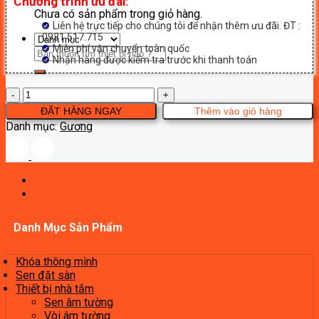
Chương trình ưu đãi:
Chưa có sản phẩm trong giỏ hàng.
Liên hệ trực tiếp cho chúng tôi để nhận thêm ưu đãi. ĐT :
0931.517.715
Miễn phí vận chuyển toàn quốc
Tìm
Nhận hàng được kiểm tra trước khi thanh toán
kiếm:
Gương
Breven
ĐẶT HÀNG NGAY
Thêm vào giỏ hàng
MR504-
Danh mục:
Gương
80
số
lượng
Danh Mục Sản Phẩm
Khóa thông mình
Sen đặt sàn
Thiết bị nhà tắm
Sen âm tường
Vòi âm tường