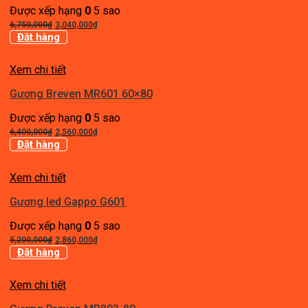
Được xếp hạng
0
5 sao
Giá
Giá
6,750,000
₫
3,040,000
₫
gốc
hiện
Đặt hàng
là:
tại
6,750,000₫.
là:
Xem chi tiết
3,040,000₫.
Gương Breven MR601 60×80
Được xếp hạng
0
5 sao
Giá
Giá
6,400,000
₫
2,560,000
₫
gốc
hiện
Đặt hàng
là:
tại
6,400,000₫.
là:
Xem chi tiết
2,560,000₫.
Gương led Gappo G601
Được xếp hạng
0
5 sao
Giá
Giá
5,200,000
₫
2,860,000
₫
gốc
hiện
Đặt hàng
là:
tại
5,200,000₫.
là:
Xem chi tiết
2,860,000₫.