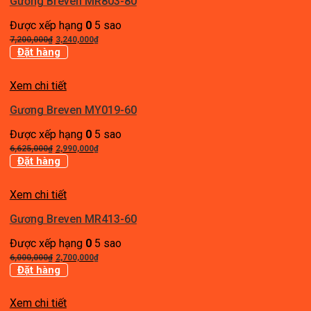
Gương Breven MR803-80
Được xếp hạng
0
5 sao
Giá
Giá
7,200,000
₫
3,240,000
₫
gốc
hiện
Đặt hàng
là:
tại
7,200,000₫.
là:
Xem chi tiết
3,240,000₫.
Gương Breven MY019-60
Được xếp hạng
0
5 sao
Giá
Giá
6,625,000
₫
2,990,000
₫
gốc
hiện
Đặt hàng
là:
tại
6,625,000₫.
là:
Xem chi tiết
2,990,000₫.
Gương Breven MR413-60
Được xếp hạng
0
5 sao
Giá
Giá
6,000,000
₫
2,700,000
₫
gốc
hiện
Đặt hàng
là:
tại
6,000,000₫.
là:
Xem chi tiết
2,700,000₫.