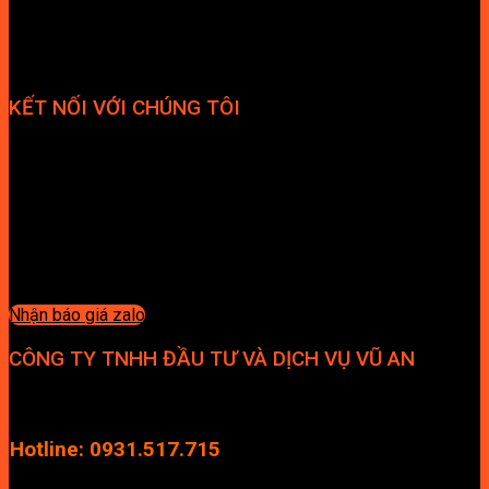
KẾT NỐI VỚI CHÚNG TÔI
Nhận báo giá zalo
CÔNG TY TNHH ĐẦU TƯ VÀ DỊCH VỤ VŨ AN
Địa chỉ: Tầng 4, Tecco Garden, đường Vũ Lăng, Xã Thanh Trì,
Hà Nội
Hotline: 0931.517.715
Điện thoại: 0246.2929.239