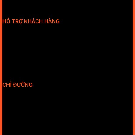
HỖ TRỢ KHÁCH HÀNG
Phương thức thanh toán
Chính sách bảo hành
Chính sách bảo mật
Vận chuyển và giao nhận
Điều kiện và Thỏa thuận giao dịch
CHỈ ĐƯỜNG