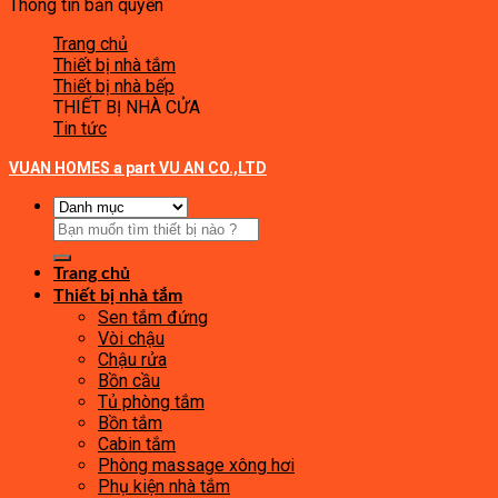
Thông tin bản quyền
Trang chủ
Thiết bị nhà tắm
Thiết bị nhà bếp
THIẾT BỊ NHÀ CỬA
Tin tức
VUAN HOMES a part VU AN CO.,LTD
Tìm
kiếm:
Trang chủ
Thiết bị nhà tắm
Sen tắm đứng
Vòi chậu
Chậu rửa
Bồn cầu
Tủ phòng tắm
Bồn tắm
Cabin tắm
Phòng massage xông hơi
Phụ kiện nhà tắm