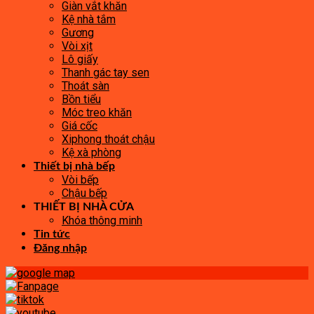
Giàn vắt khăn
Kệ nhà tắm
Gương
Vòi xịt
Lô giấy
Thanh gác tay sen
Thoát sàn
Bồn tiểu
Móc treo khăn
Giá cốc
Xiphong thoát chậu
Kệ xà phòng
Thiết bị nhà bếp
Vòi bếp
Chậu bếp
THIẾT BỊ NHÀ CỬA
Khóa thông minh
Tin tức
Đăng nhập