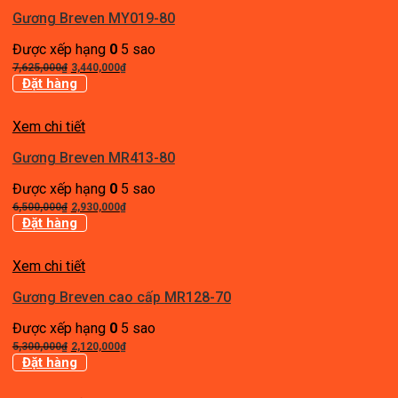
Gương Breven MY019-80
Được xếp hạng
0
5 sao
Giá
Giá
7,625,000
₫
3,440,000
₫
gốc
hiện
Đặt hàng
là:
tại
7,625,000₫.
là:
Xem chi tiết
3,440,000₫.
Gương Breven MR413-80
Được xếp hạng
0
5 sao
Giá
Giá
6,500,000
₫
2,930,000
₫
gốc
hiện
Đặt hàng
là:
tại
6,500,000₫.
là:
Xem chi tiết
2,930,000₫.
Gương Breven cao cấp MR128-70
Được xếp hạng
0
5 sao
Giá
Giá
5,300,000
₫
2,120,000
₫
gốc
hiện
Đặt hàng
là:
tại
5,300,000₫.
là: