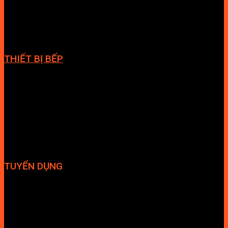
Phòng massage
Chậu rửa lavabo
Giàn vắt khăn
Phụ kiện phòng tắm
THIẾT BỊ BẾP
Vòi bếp
Chậu bếp
Bếp điện
Hút mùi
TUYỂN DỤNG
Hợp tác đại lý
Tuyển dụng nhân sự