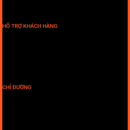
HỖ TRỢ KHÁCH HÀNG
Phương thức thanh toán
Chính sách bảo hành
Chính sách bảo mật
Vận chuyển và giao nhận
Điều kiện và Thỏa thuận giao dịch
CHỈ ĐƯỜNG