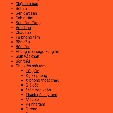
Chậu âm bàn
Bệt sứ
Sen đặt sàn
Cabin tắm
Sen tắm đứng
Vòi chậu
Chậu rửa
Tủ phòng tắm
Bồn cầu
Bồn tắm
Phòng massage xông hơi
Giàn vắt khăn
Bồn tiểu
Phụ kiện nhà tắm
Lô giấy
Kệ xà phòng
Xiphong thoát chậu
Giá cốc
Móc treo khăn
Thanh gác tay sen
Mắc áo
Kệ nhà tắm
Gương