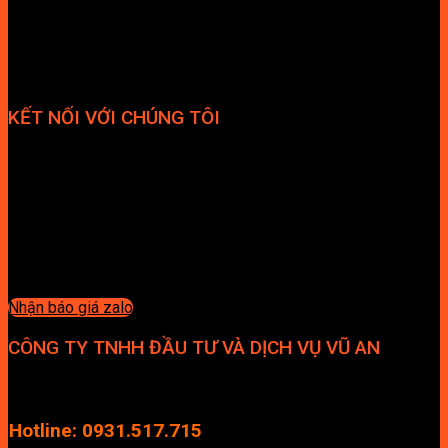
KẾT NỐI VỚI CHÚNG TÔI
Nhận báo giá zalo
CÔNG TY TNHH ĐẦU TƯ VÀ DỊCH VỤ VŨ AN
Địa chỉ: Tầng 4, Tecco Garden, đường Vũ Lăng, Xã Thanh Trì,
Hà Nội
Hotline: 0931.517.715