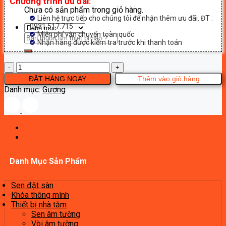
Chương trình ưu đãi:
Chưa có sản phẩm trong giỏ hàng.
Liên hệ trực tiếp cho chúng tôi để nhận thêm ưu đãi. ĐT :
0931.517.715
Miễn phí vận chuyển toàn quốc
Tìm
Nhận hàng được kiểm tra trước khi thanh toán
kiếm:
Gương
Breven
ĐẶT HÀNG NGAY
Thêm vào giỏ hàng
MR402-
Danh mục:
Gương
90
số
lượng
Danh Mục Sản Phẩm
Sen đặt sàn
Khóa thông mình
Thiết bị nhà tắm
Sen âm tường
Vòi âm tường