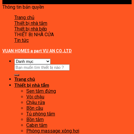
Thông tin bản quyền
Trang chủ
Thiết bị nhà tắm
Thiết bị nhà bếp
THIẾT BỊ NHÀ CỬA
Tin tức
VUAN HOMES a part VU AN CO.,LTD
Tìm
kiếm:
Trang chủ
Thiết bị nhà tắm
Sen tắm đứng
Vòi chậu
Chậu rửa
Bồn cầu
Tủ phòng tắm
Bồn tắm
Cabin tắm
Phòng massage xông hơi