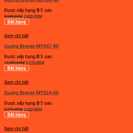
Được xếp hạng
0
5 sao
Giá
Giá
8,500,000
₫
3,830,000
₫
gốc
hiện
Đặt hàng
là:
tại
8,500,000₫.
là:
Xem chi tiết
3,830,000₫.
Gương Breven MY047-80
Được xếp hạng
0
5 sao
Giá
Giá
13,250,000
₫
5,970,000
₫
gốc
hiện
Đặt hàng
là:
tại
13,250,000₫.
là:
Xem chi tiết
5,970,000₫.
Gương Breven MY024-60
Được xếp hạng
0
5 sao
Giá
Giá
5,375,000
₫
2,420,000
₫
gốc
hiện
Đặt hàng
là:
tại
5,375,000₫.
là:
Xem chi tiết
2,420,000₫.