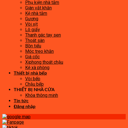
Phụ kiện nhà tắm
Giàn vắt khăn
Kệ nhà tắm
Gương
Vòi xịt
Lô giấy
Thanh gác tay sen
Thoát sàn
Bồn tiểu
Móc treo khăn
Giá cốc
Xiphong thoát chậu
Kệ xà phòng
Thiết bị nhà bếp
Vòi bếp
Chậu bếp
THIẾT BỊ NHÀ CỬA
Khóa thông minh
Tin tức
Đăng nhập