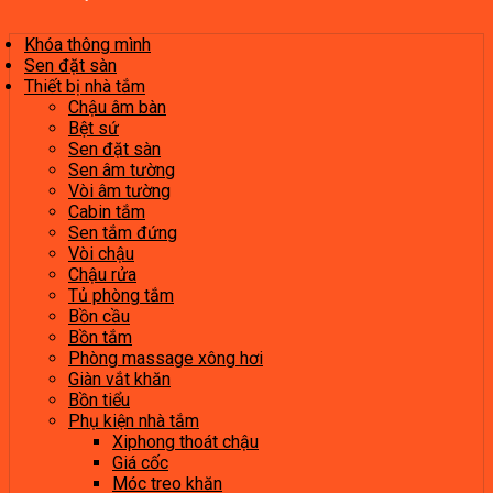
Khóa thông mình
Sen đặt sàn
Thiết bị nhà tắm
Chậu âm bàn
Bệt sứ
Sen đặt sàn
Sen âm tường
Vòi âm tường
Cabin tắm
Sen tắm đứng
Vòi chậu
Chậu rửa
Tủ phòng tắm
Bồn cầu
Bồn tắm
Phòng massage xông hơi
Giàn vắt khăn
Bồn tiểu
Phụ kiện nhà tắm
Xiphong thoát chậu
Giá cốc
Móc treo khăn