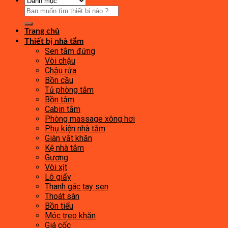
Tìm
kiếm:
Trang chủ
Thiết bị nhà tắm
Sen tắm đứng
Vòi chậu
Chậu rửa
Bồn cầu
Tủ phòng tắm
Bồn tắm
Cabin tắm
Phòng massage xông hơi
Phụ kiện nhà tắm
Giàn vắt khăn
Kệ nhà tắm
Gương
Vòi xịt
Lô giấy
Thanh gác tay sen
Thoát sàn
Bồn tiểu
Móc treo khăn
Giá cốc