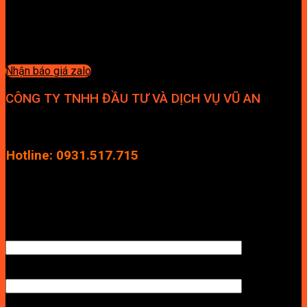
Nhận báo giá zalo
CÔNG TY TNHH ĐẦU TƯ VÀ DỊCH VỤ VŨ AN
Địa chỉ: Tầng 4, Tecco Garden, đường Vũ Lăng, Xã Thanh Trì,
Hà Nội
Hotline: 0931.517.715
Điện thoại: 0246.2929.239
Email: info.vuan@gmail.com
TÊN ANH/CHỊ
SỐ ĐIỆN THOẠI NHẬN BÁO GIÁ