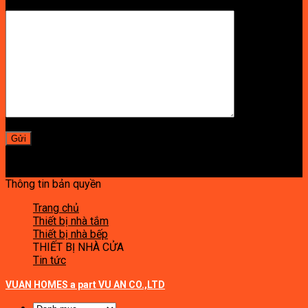
LỜI NHẮN
Thông tin bản quyền
Trang chủ
Thiết bị nhà tắm
Thiết bị nhà bếp
THIẾT BỊ NHÀ CỬA
Tin tức
VUAN HOMES a part VU AN CO.,LTD