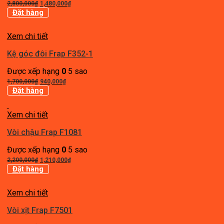
Giá
Giá
2,800,000
₫
1,480,000
₫
gốc
hiện
Đặt hàng
là:
tại
2,800,000₫.
là:
Xem chi tiết
1,480,000₫.
Kệ góc đôi Frap F352-1
Được xếp hạng
0
5 sao
Giá
Giá
1,700,000
₫
940,000
₫
gốc
hiện
Đặt hàng
là:
tại
1,700,000₫.
là:
Xem chi tiết
940,000₫.
Vòi chậu Frap F1081
Được xếp hạng
0
5 sao
Giá
Giá
2,200,000
₫
1,210,000
₫
gốc
hiện
Đặt hàng
là:
tại
2,200,000₫.
là:
Xem chi tiết
1,210,000₫.
Vòi xịt Frap F7501