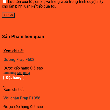
Lưu tên của tôi, email, và trang web trong trình duyệt này
cho lần bình luận kế tiếp của tôi.
Sản Phẩm liên quan
Xem chi tiết
Gương Frap F602
Được xếp hạng
0
5 sao
Giá
Giá
900,000
₫
500,000
₫
gốc
hiện
Đặt hàng
là:
tại
900,000₫.
là:
Xem chi tiết
500,000₫.
Vòi chậu Frap F1058
Được xếp hạng
0
5 sao