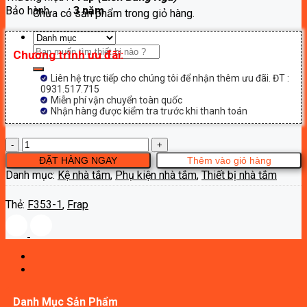
Bảo hành :
3 năm
940,000₫.
Chưa có sản phẩm trong giỏ hàng.
Tìm
Chương trình ưu đãi:
kiếm:
Liên hệ trực tiếp cho chúng tôi để nhận thêm ưu đãi. ĐT :
0931.517.715
Miễn phí vận chuyển toàn quốc
Nhận hàng được kiểm tra trước khi thanh toán
Kệ
thẳng
ĐẶT HÀNG NGAY
Thêm vào giỏ hàng
đôi
Danh mục:
Kệ nhà tắm
,
Phụ kiện nhà tắm
,
Thiết bị nhà tắm
Frap
F353-
Thẻ:
F353-1
,
Frap
1
số
lượng
Danh Mục Sản Phẩm