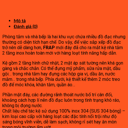
gốc
hiện
7,720,000₫.
là:
tại
2,500,000₫.
là:
1,380,000₫.
Mô tả
Đánh giá (0)
Phòng tắm và nhà bếp là hai khu vực chứa nhiều đồ đạc nhưng
thường có diện tích hạn chế. Do vậy, để việc sắp xếp đồ đạc
trở nên dễ dàng hơn,
FRAP
mới đây đã cho ra mắt kệ nhà tắm
2 tầng inox hoàn toàn mới với hàng loạt tính năng hấp dẫn.
Kệ gồm 2 tầng hình chữ nhật, 2 mặt áp sát tường nên khá gọn
gàng và chắc chắn. Có thể đựng mỹ phẩm, sữa rửa mặt, dầu
gội… trong nhà tắm hay đựng các hộp gia vị, dầu ăn, nước
mắm… trong nhà bếp. Phía dưới, kệ thiết kế thêm 2 móc treo
đồ để móc khóa, khăn tắm, quần áo…
Phần mặt đáy, các đường rãnh thoát nước bố trí cân đối,
khoảng cách hợp lí nên đồ đạc luôn trong tình trạng khô ráo,
không bị đọng nước.
Chất liệu chế tác kệ sử dụng 100% inox 304 (SUS 304 bóng) –
kim loại cao cấp với hàng loạt các đặc tính nổi trội như độ
sáng bóng vĩnh viễn, dễ làm sạch, không rỉ sét hay ăn mòn
trong môi trường ẩm ướt.