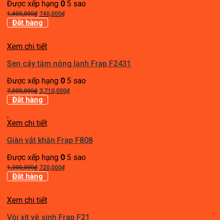
Được xếp hạng
0
5 sao
Giá
Giá
1,400,000
₫
740,000
₫
gốc
hiện
Đặt hàng
là:
tại
1,400,000₫.
là:
Xem chi tiết
740,000₫.
Sen cây tắm nóng lạnh Frap F2431
Được xếp hạng
0
5 sao
Giá
Giá
7,000,000
₫
3,710,000
₫
gốc
hiện
Đặt hàng
là:
tại
7,000,000₫.
là:
Xem chi tiết
3,710,000₫.
Giàn vắt khăn Frap F808
Được xếp hạng
0
5 sao
Giá
Giá
1,300,000
₫
720,000
₫
gốc
hiện
Đặt hàng
là:
tại
1,300,000₫.
là:
Xem chi tiết
720,000₫.
Vòi xịt vệ sinh Frap F21