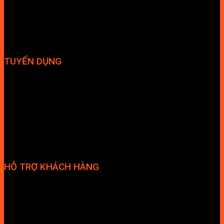
Hút mùi
TUYỂN DỤNG
Hợp tác đại lý
Tuyển dụng nhân sự
HỖ TRỢ KHÁCH HÀNG
Phương thức thanh toán
Chính sách bảo hành
Chính sách bảo mật
Vận chuyển và giao nhận