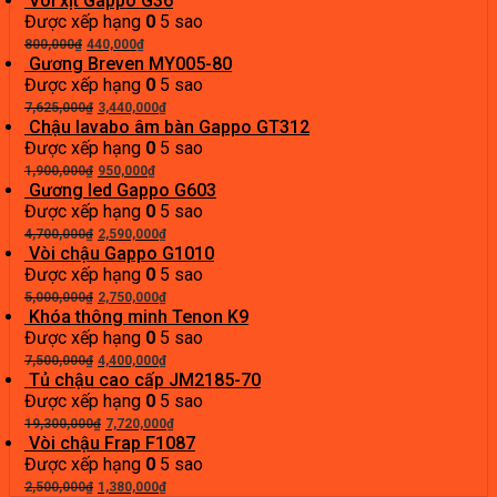
Vòi xịt Gappo G36
là:
tại
Được xếp hạng
0
5 sao
Giá
8,600,000₫.
Giá
là:
800,000
₫
440,000
₫
gốc
hiện
4,620,000₫.
Gương Breven MY005-80
là:
tại
Được xếp hạng
0
5 sao
800,000₫.
Giá
là:
Giá
7,625,000
₫
3,440,000
₫
gốc
440,000₫.
hiện
Chậu lavabo âm bàn Gappo GT312
là:
tại
Được xếp hạng
0
5 sao
7,625,000₫.
Giá
Giá
là:
1,900,000
₫
950,000
₫
gốc
hiện
3,440,000₫.
Gương led Gappo G603
là:
tại
Được xếp hạng
0
5 sao
1,900,000₫.
Giá
là:
Giá
4,700,000
₫
2,590,000
₫
gốc
950,000₫.
hiện
Vòi chậu Gappo G1010
là:
tại
Được xếp hạng
0
5 sao
4,700,000₫.
Giá
là:
Giá
5,000,000
₫
2,750,000
₫
gốc
2,590,000₫.
hiện
Khóa thông minh Tenon K9
là:
tại
Được xếp hạng
0
5 sao
5,000,000₫.
Giá
là:
Giá
7,500,000
₫
4,400,000
₫
gốc
2,750,000₫.
hiện
Tủ chậu cao cấp JM2185-70
là:
tại
Được xếp hạng
0
5 sao
7,500,000₫.
Giá
là:
Giá
19,300,000
₫
7,720,000
₫
gốc
4,400,000₫.
hiện
Vòi chậu Frap F1087
là:
tại
Được xếp hạng
0
5 sao
Giá
19,300,000₫.
Giá
là:
2,500,000
₫
1,380,000
₫