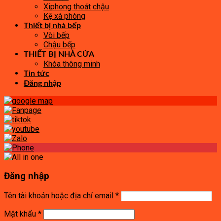
Xiphong thoát chậu
Kệ xà phòng
Thiết bị nhà bếp
Vòi bếp
Chậu bếp
THIẾT BỊ NHÀ CỬA
Khóa thông minh
Tin tức
Đăng nhập
Đăng nhập
Tên tài khoản hoặc địa chỉ email
*
Mật khẩu
*