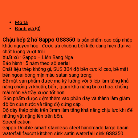
gốc
5,400,000₫.
hiện
là:
tại
12,000,000₫.
là:
6,600,000₫.
Mô tả
Đánh giá (0)
Chậu bếp 2 hố Gappo GS8350
là sản phẩm cao cấp nhập
khẩu nguyên hộp , được ưa chuộng bởi kiểu dáng hiện đại và
chất lượng vượt trội
Xuất xứ : Gappo – Liên Bang Nga
Bảo hành : 5 năm theo số serial
Chất liệu thép không gỉ, SUS 304 độ bền cực kì cao, bề mặt
bên ngoài bóng mịn màu satan sang trọng.
Bề mặt sản phẩm được mạ kỹ lưỡng với 5 lớp làm tăng khả
năng chống vi khuẩn, bẩn , giảm khả năng bị oxi hóa, chống
mài mòn và trầy xước tốt hơn
.Sản phẩm được đệm thêm vào phần đáy và thành làm giảm
độ ồn của nước và tăng độ cứng cáp .
Độ dày thép phía trên 3mm làm tăng khả năng chịu lực khi để
những vật nặng lên trên bồn.
Specification
Gappo Double smart stainless steel handmade large basin
waterfall faucet kitchen sink satin waterfall sink GS8350