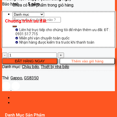
Bảo hành :
5 năm
6,110,000₫.
Chưa có sản phẩm trong giỏ hàng.
Tìm
Chương trình ưu đãi:
kiếm:
Liên hệ trực tiếp cho chúng tôi để nhận thêm ưu đãi. ĐT :
0931.517.715
Miễn phí vận chuyển toàn quốc
Nhận hàng được kiểm tra trước khi thanh toán
Chậu
bếp
ĐẶT HÀNG NGAY
Thêm vào giỏ hàng
2
Danh mục:
Chậu bếp
,
Thiết bị nhà bếp
hố
Gappo
Thẻ:
Gappo
,
GS8350
GS8350
số
lượng
Danh Mục Sản Phẩm