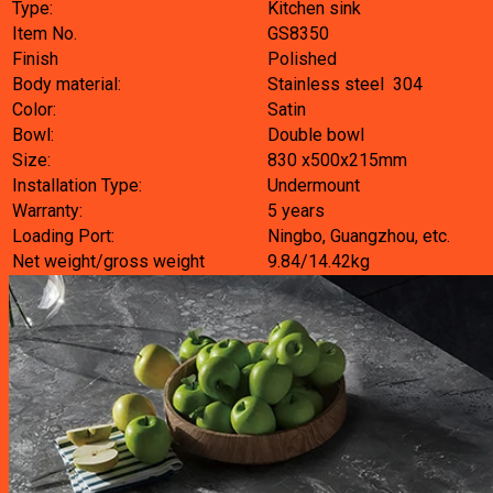
Type:
Kitchen sink
Item No.
GS8350
Finish
Polished
Body material:
Stainless steel 304
Color:
Satin
Bowl:
Double bowl
Size:
830 x500x215mm
Installation Type:
Undermount
Warranty:
5 years
Loading Port:
Ningbo, Guangzhou, etc.
Net weight/gross weight
9.84/14.42kg