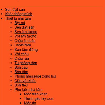
Sen đặt sàn
Khóa thông mình
Thiết bị nhà tắm
Bệt sứ
Sen đặt sàn
Sen âm tường
Vòi âm tường
Chậu âm bàn
Cabin tắm
Sen tắm đứng
Vòi chậu
Chậu rửa
Tủ phòng tắm
Bồn cầu
Bồn tắm
Phòng massage xông hơi
Giàn vắt khăn
Bồn tiểu
Phụ kiện nhà tắm
Móc treo khăn
Thanh gác tay sen
Mắc áo