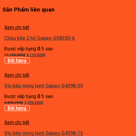
Sản Phẩm liên quan
Xem chi tiết
Chậu bếp 2 hố Gappo GS8350-6
Được xếp hạng
0
5 sao
Giá
Giá
11,100,000
₫
6,110,000
₫
gốc
hiện
Đặt hàng
là:
tại
11,100,000₫.
là:
Xem chi tiết
6,110,000₫.
Vòi bếp nóng lạnh Gappo G4398-39
Được xếp hạng
0
5 sao
Giá
Giá
6,400,000
₫
3,390,000
₫
gốc
hiện
Đặt hàng
là:
tại
6,400,000₫.
là:
Xem chi tiết
3,390,000₫.
Vòi bếp nóng lạnh Gappo G4398-15