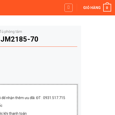
0
GIỎ HÀNG
Tủ phòng tắm
p JM2185-70
n
0₫.
20,000₫.
ôi để nhận thêm ưu đãi. ĐT : 0931.517.715
ốc
c khi thanh toán