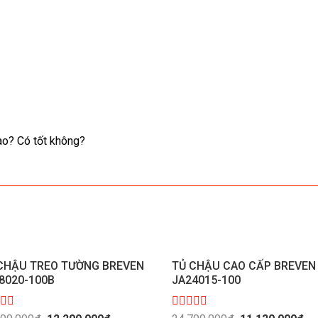
ào? Có tốt không?
CHẬU TREO TƯỜNG BREVEN
TỦ CHẬU CAO CẤP BREVEN
8020-100B
JA24015-100
c
Giá
Giá
Được
Giá
Giá