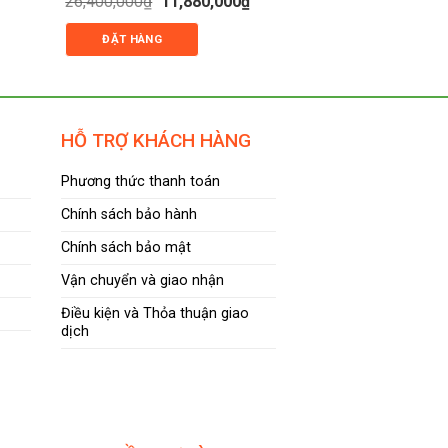
23,800,000
₫
9
26,400,000
₫
11,880,000
₫
gố
n
gốc
hiện
xếp
xếp
là:
là:
tại
hạng
hạng
ĐẶT HÀNG
ĐẶT HÀNG
23
26,400,000₫.
là:
0
0
120,000₫.
11,880,000₫.
5
5
sao
sao
HỖ TRỢ KHÁCH HÀNG
Phương thức thanh toán
Chính sách bảo hành
Chính sách bảo mật
Vận chuyển và giao nhận
Điều kiện và Thỏa thuận giao
dịch