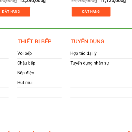
300,000
₫
12,290,000
₫
24,700,000
₫
11,120,000
₫
gốc
hiện
gốc
hiệ
xếp
là:
tại
là:
tại
g
hạng
ĐẶT HÀNG
ĐẶT HÀNG
27,300,000₫.
là:
24,700,000₫.
là:
0
12,290,000₫.
11,
5
sao
THIẾT BỊ BẾP
TUYỂN DỤNG
Vòi bếp
Hợp tác đại lý
Chậu bếp
Tuyển dụng nhân sự
Bếp điện
Hút mùi
m