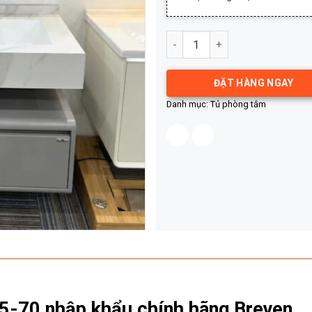
Tủ chậu cao cấp JM2185-70 s
ĐẶT HÀNG NGAY
Danh mục:
Tủ phòng tắm
-70 nhập khẩu chính hãng Breven.