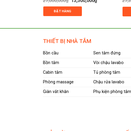
27,000,000
₫
13,500,000
₫
27,
gốc
hiện
xếp
xếp
là:
tại
hạng
hạn
ĐẶT HÀNG
27,000,000₫.
là:
0
0
13,500,000₫.
5
5
sao
sao
THIẾT BỊ NHÀ TẮM
Bồn cầu
Sen tắm đứng
Bồn tắm
Vòi chậu lavabo
Cabin tắm
Tủ phòng tắm
Phòng massage
Chậu rửa lavabo
Giàn vắt khăn
Phụ kiện phòng tắ