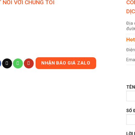
 NỐI VỚI CHÚNG TÔI
CÔ
DỊ
Địa 
đườn
Hot
Điện
Emai
NHẬN BÁO GIÁ ZALO
TÊN
SỐ 
LỜI