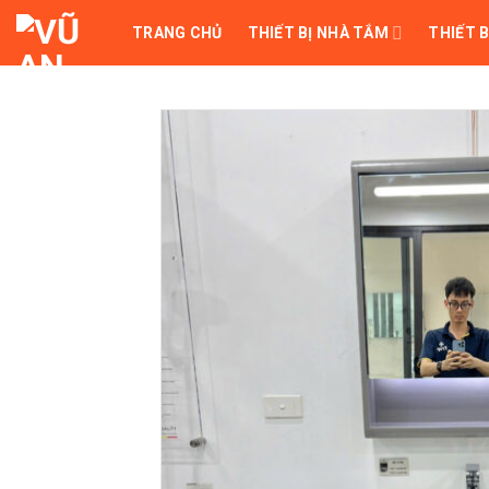
Skip
TRANG CHỦ
THIẾT BỊ NHÀ TẮM
THIẾT B
to
content