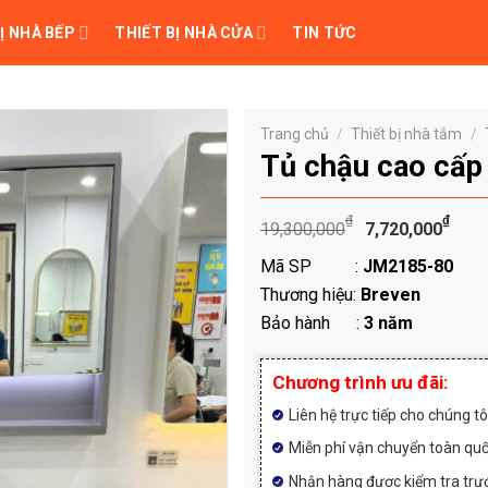
Ị NHÀ BẾP
THIẾT BỊ NHÀ CỬA
TIN TỨC
Trang chủ
/
Thiết bị nhà tắm
/
Tủ chậu cao cấ
Giá
Giá
₫
₫
19,300,000
7,720,000
gốc
hiệ
Mã SP :
JM2185-80
là:
tại
Thương hiệu:
Breven
19,300,00
là:
Bảo hành :
3 năm
7,7
Chương trình ưu đãi:
Liên hệ trực tiếp cho chúng t
Miễn phí vận chuyển toàn qu
Nhận hàng được kiểm tra trướ