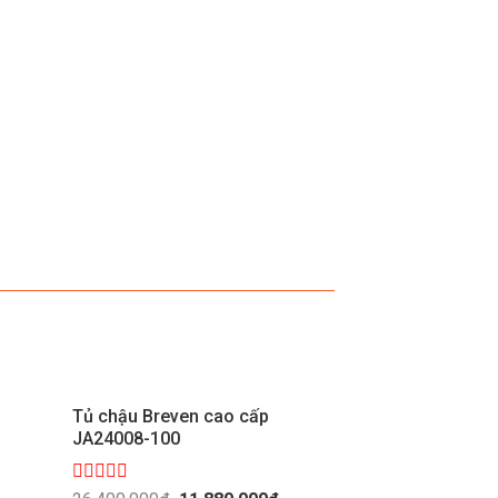
Tủ chậu Breven cao cấp
Tủ chậu Breve
JA24008-100
Được
Gi
Được
Giá
Giá