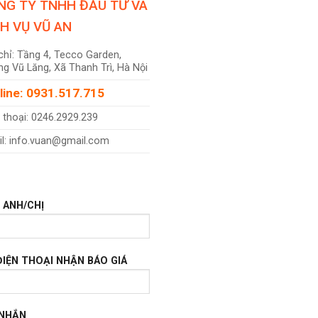
NG TY TNHH ĐẦU TƯ VÀ
CH VỤ VŨ AN
chỉ: Tầng 4, Tecco Garden,
g Vũ Lăng, Xã Thanh Trì, Hà Nội
line: 0931.517.715
 thoại: 0246.2929.239
l: info.vuan@gmail.com
 ANH/CHỊ
ĐIỆN THOẠI NHẬN BÁO GIÁ
 NHẮN