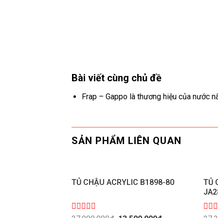
Bài viết cùng chủ đề
Frap – Gappo là thương hiệu của nước n
SẢN PHẨM LIÊN QUAN
TỦ CHẬU ACRYLIC B1898-80
TỦ 
JA2
Được
Giá
Giá
Đượ