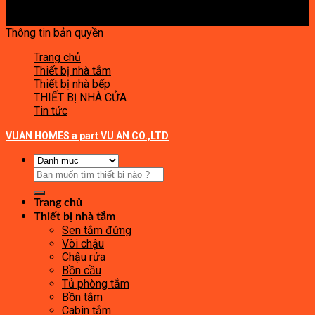
Thông tin bản quyền
Trang chủ
Thiết bị nhà tắm
Thiết bị nhà bếp
THIẾT BỊ NHÀ CỬA
Tin tức
VUAN HOMES a part VU AN CO.,LTD
Tìm
kiếm:
Trang chủ
Thiết bị nhà tắm
Sen tắm đứng
Vòi chậu
Chậu rửa
Bồn cầu
Tủ phòng tắm
Bồn tắm
Cabin tắm