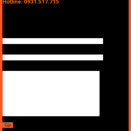
Hotline: 0931.517.715
Điện thoại: 0246.2929.239
Email: info.vuan@gmail.com
TÊN ANH/CHỊ
SỐ ĐIỆN THOẠI NHẬN BÁO GIÁ
LỜI NHẮN