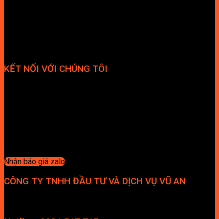
KẾT NỐI VỚI CHÚNG TÔI
Nhận báo giá zalo
CÔNG TY TNHH ĐẦU TƯ VÀ DỊCH VỤ VŨ AN
Địa chỉ: Tầng 4, Tecco Garden, đường Vũ Lăng, Xã Thanh Trì,
Hà Nội