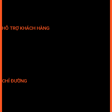
HỖ TRỢ KHÁCH HÀNG
Phương thức thanh toán
Chính sách bảo hành
Chính sách bảo mật
Vận chuyển và giao nhận
Điều kiện và Thỏa thuận giao dịch
CHỈ ĐƯỜNG