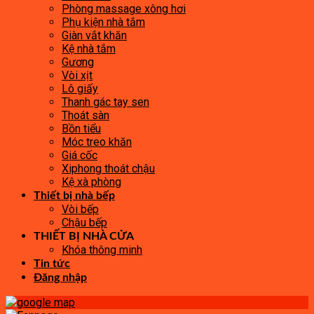
Phòng massage xông hơi
Phụ kiện nhà tắm
Giàn vắt khăn
Kệ nhà tắm
Gương
Vòi xịt
Lô giấy
Thanh gác tay sen
Thoát sàn
Bồn tiểu
Móc treo khăn
Giá cốc
Xiphong thoát chậu
Kệ xà phòng
Thiết bị nhà bếp
Vòi bếp
Chậu bếp
THIẾT BỊ NHÀ CỬA
Khóa thông minh
Tin tức
Đăng nhập