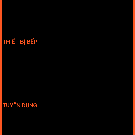
Cabin tắm
Tủ phòng tắm
Phòng massage
Chậu rửa lavabo
Giàn vắt khăn
Phụ kiện phòng tắm
THIẾT BỊ BẾP
Vòi bếp
Chậu bếp
Bếp điện
Hút mùi
TUYỂN DỤNG
Hợp tác đại lý
Tuyển dụng nhân sự