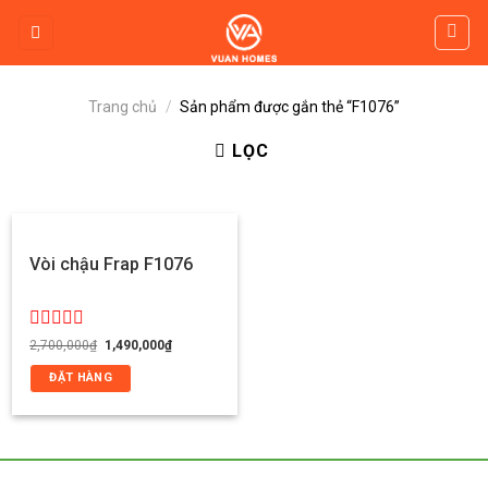
Skip
to
content
Trang chủ
/
Sản phẩm được gắn thẻ “F1076”
LỌC
Vòi chậu Frap F1076
Được
Giá
Giá
2,700,000
₫
1,490,000
₫
gốc
hiện
xếp
là:
tại
hạng
ĐẶT HÀNG
2,700,000₫.
là:
0
1,490,000₫.
5
sao